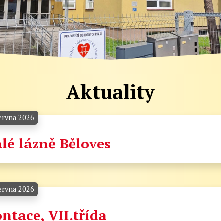
Aktuality
ervna 2026
lé lázně Běloves
ervna 2026
ntace, VII.třída