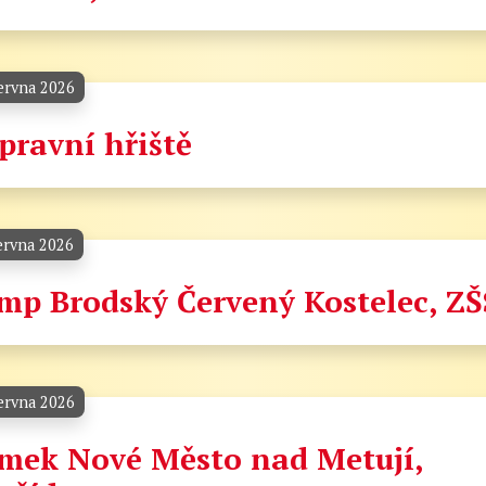
ervna 2026
pravní hřiště
ervna 2026
mp Brodský Červený Kostelec, ZŠ
ervna 2026
mek Nové Město nad Metují,