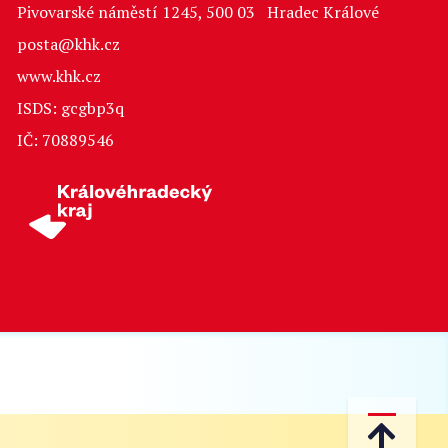
Pivovarské náměstí 1245, 500 03 Hradec Králové
posta@khk.cz
www.khk.cz
ISDS: gcgbp3q
IČ: 70889546