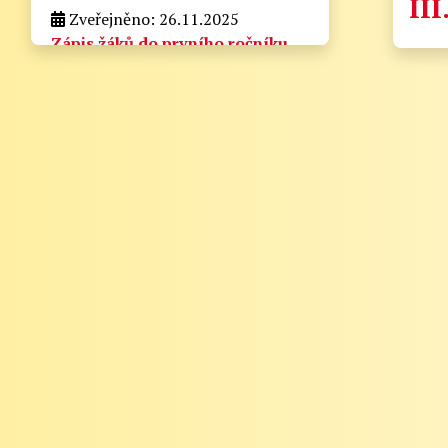
III
Zveřejněno: 26.11.2025
Zápis žáků do prvního ročníku
pro školní rok 2026/2027
zapis_do_prvni_tridy.docx
Velikost: 175kb
Zveřejněno: 21.8.2025
Zahájení školního roku
2025/2026
Informační lístek pro rodiče - Zahájení
školního roku 2025/2026
Vážení rodiče,
zde naleznete nejdůležitější informace k
zahájení školního roku 2025/2026:
1. Zahájení školního roku: Výuka bude
zahájena v pondělí 1. září 2025. Tento