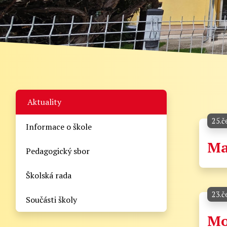
Aktuality
25.č
Informace o škole
Ma
Pedagogický sbor
Školská rada
23.č
Součásti školy
Mo