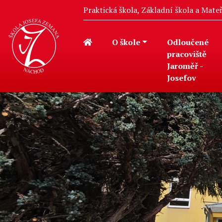
Praktická škola, Základní škola a Mat
O škole
Odloučené
pracoviště
Jaroměř -
Josefov