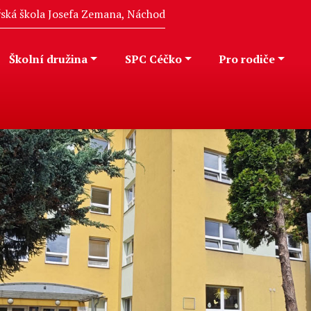
eřská škola Josefa Zemana, Náchod
Školní družina
SPC Céčko
Pro rodiče