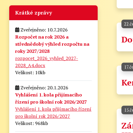
Krátké zprávy
22.č
Zveřejněno: 10.7.2026
Rozpočet na rok 2026 a
Do
střednědobý výhled rozpočtu na
roky 2027/2028
rozpocet_2026_vyhled_2027-
2028_A4.docx
17.č
Velikost: 10kb
Ke
Zveřejněno: 20.1.2026
Vyhlášení 1. kola přijímacího
řízení pro školní rok 2026/2027
Vyhlášení 1. kola přijímacího řízení
15.č
pro školní rok 2026/2027
Zá
Velikost: 968kb