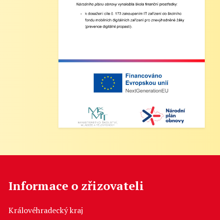
Informace o zřizovateli
Královéhradecký kraj