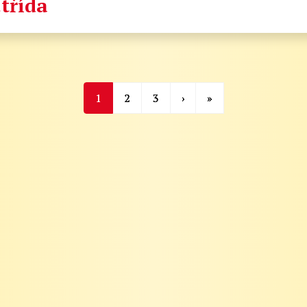
.třída
1
2
3
›
»