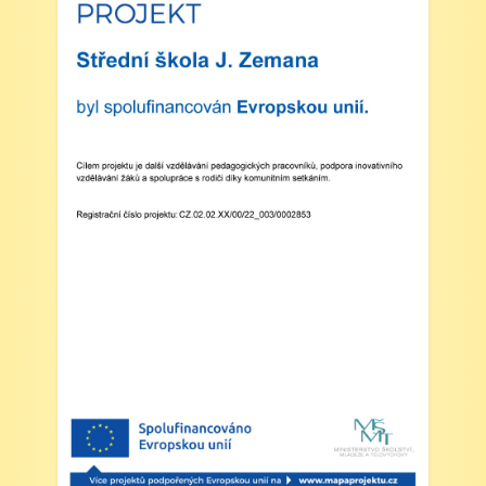
Zveřejněno: 16.5.2025
plavecká výuka, V., VI. a VII.třída
Zveřejněno: 8.4.2025
Třídní schůzky dne 8. 4. 2025 od 13 - 16
hodin