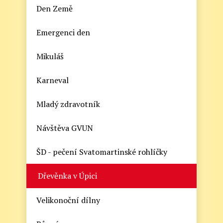
Den Země
Emergenci den
Mikuláš
Karneval
Mladý zdravotník
Návštěva GVUN
ŠD - pečení Svatomartinské rohlíčky
Dřevěnka v Úpici
Velikonoční dílny