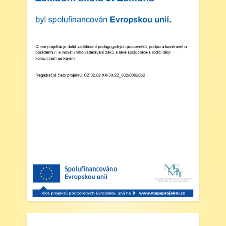
vedením školy s podrobnějšími informacemi.
V Náchodě dne 20. srpna 2025 Ing. Ivo
Feistauer ředitel školy
Zveřejněno: 29.5.2025
Branný den v Josefově
Zveřejněno: 23.5.2025
Šípkovaná - Nové Město nad Metují,
VI. a VII. třída
Zveřejněno: 21.5.2025
Třídní výlet Liberec IV.třída
Zveřejněno: 20.5.2025
Výlet do ZOO Dvůr Králové n/L