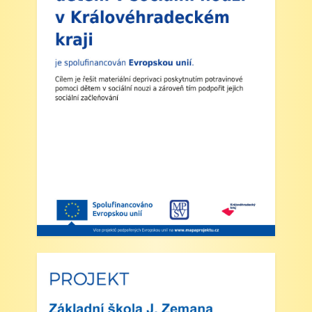
končí po 1. vyučovací hodině. Provoz školní
družiny nebude zajištěn a obědy se v tento den
neposkytují.
2. Výuka: Od úterý 2. září 2025 bude probíhat
výuka denně od 8:00 do 11:25 hodin.
3. Dohled: Od 11:25 do 12:30 bude zajištěn
dohled nad žáky, kteří půjdou na oběd nebo
jsou přihlášeni do školní družiny.
4. Školní družina: Provoz školní družiny bude
od 12:30 do 15:30 hodin (pro žáky se
schválenou přihláškou do ŠD).
5. Projekt „Obědy do škol“: Zákonní zástupci
žáků, kteří budou do projektu zapojeni,
předloží škole platné potvrzení z Úřadu práce o
pobírání dávek hmotné nouze. Tito zákonní
zástupci budou dne 2. září 2025 kontaktováni