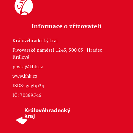
Informace o zřizovateli
Královéhradecký kraj
Pivovarské náměstí 1245, 500 03 Hradec
Králové
posta@khk.cz
www.khk.cz
ISDS: gcgbp3q
IČ: 70889546