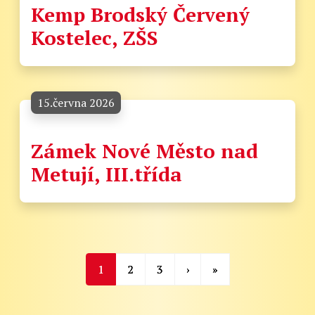
Kemp Brodský Červený
Kostelec, ZŠS
15.června 2026
Zámek Nové Město nad
Metují, III.třída
1
2
3
›
»