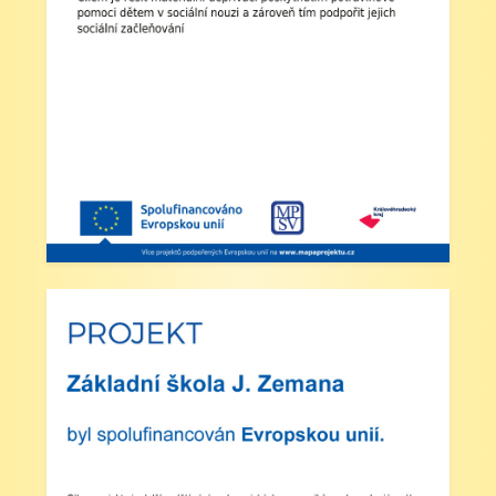
přihlášeni do školní družiny.
4. Školní družina: Provoz školní družiny bude od
12:30 do 15:30 hodin (pro žáky se schválenou
přihláškou do ŠD).
5. Projekt „Obědy do škol“: Zákonní zástupci
žáků, kteří budou do projektu zapojeni, předloží
škole platné potvrzení z Úřadu práce o pobírání
dávek hmotné nouze. Tito zákonní zástupci budou
dne 2. září 2025 kontaktováni vedením školy s
podrobnějšími informacemi.
V Náchodě dne 20. srpna 2025 Ing. Ivo Feistauer
ředitel školy
Zveřejněno: 29.5.2025
Branný den v Josefově