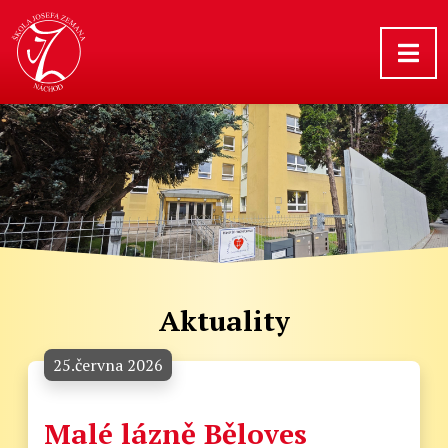
Aktuality
25.června 2026
Malé lázně Běloves