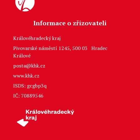
Informace o zřizovateli
Královéhradecký kraj
Pivovarské náměstí 1245, 500 03 Hradec
Králové
posta@khk.cz
www.khk.cz
ISDS: gcgbp3q
IČ: 70889546