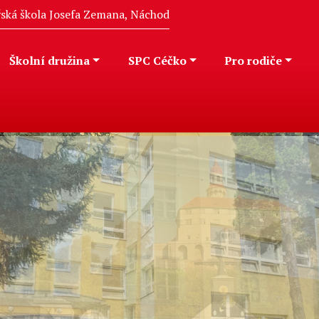
eřská škola Josefa Zemana, Náchod
Školní družina
SPC Céčko
Pro rodiče