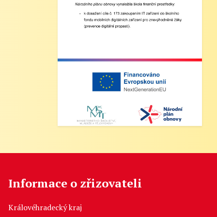
Informace o zřizovateli
Královéhradecký kraj