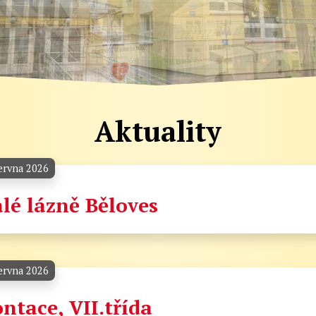
Aktuality
ervna 2026
lé lázně Běloves
ervna 2026
ntace, VII.třída