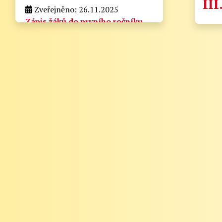
III
Zveřejněno: 26.11.2025
Zápis žáků do prvního ročníku
pro školní rok 2026/2027
zapis_do_prvni_tridy.docx
Velikost: 175kb
Zveřejněno: 21.8.2025
Zahájení školního roku
2025/2026
Informační lístek pro rodiče - Zahájení
školního roku 2025/2026
Vážení rodiče,
zde naleznete nejdůležitější informace k
zahájení školního roku 2025/2026:
1. Zahájení školního roku: Výuka bude
zahájena v pondělí 1. září 2025. Tento