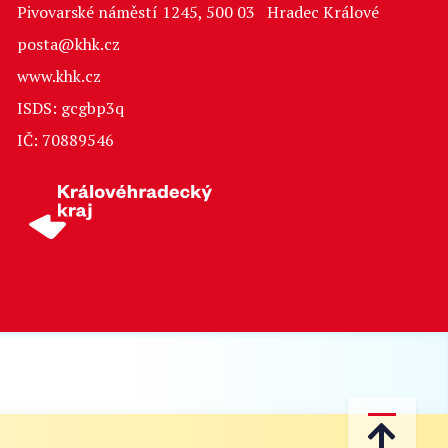
Pivovarské náměstí 1245, 500 03 Hradec Králové
posta@khk.cz
www.khk.cz
ISDS: gcgbp3q
IČ: 70889546