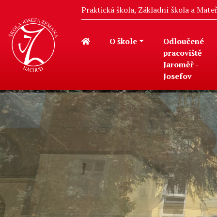
Praktická škola, Základní škola a Mat
O škole
Odloučené
pracoviště
Jaroměř -
Josefov