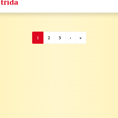
.třída
1
2
3
›
»