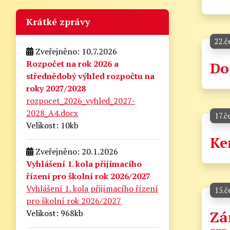
Krátké zprávy
22.č
Zveřejněno: 10.7.2026
Rozpočet na rok 2026 a
Do
střednědobý výhled rozpočtu na
roky 2027/2028
rozpocet_2026_vyhled_2027-
2028_A4.docx
17.č
Velikost: 10kb
Ke
Zveřejněno: 20.1.2026
Vyhlášení 1. kola přijímacího
řízení pro školní rok 2026/2027
Vyhlášení 1. kola přijímacího řízení
15.č
pro školní rok 2026/2027
Zá
Velikost: 968kb