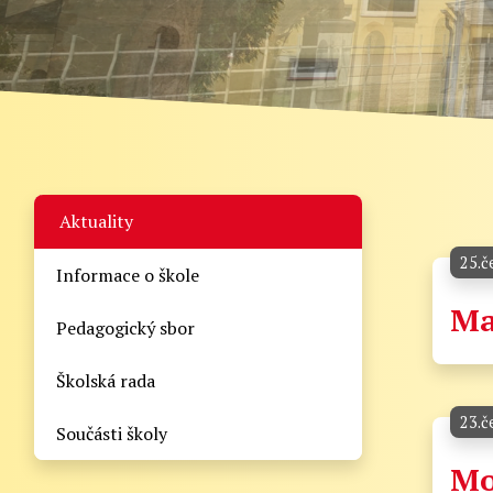
Aktuality
25.č
Informace o škole
Ma
Pedagogický sbor
Školská rada
23.č
Součásti školy
Mo