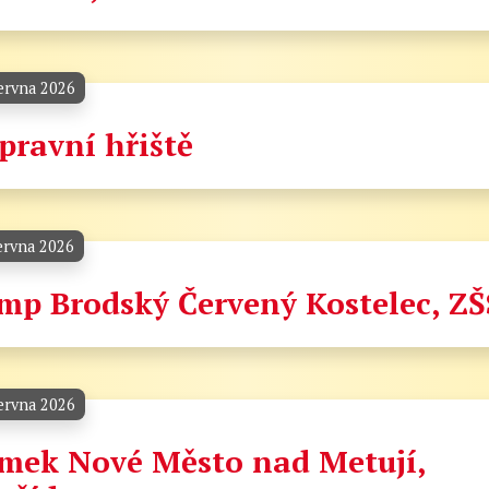
ervna 2026
pravní hřiště
ervna 2026
mp Brodský Červený Kostelec, ZŠ
ervna 2026
mek Nové Město nad Metují,