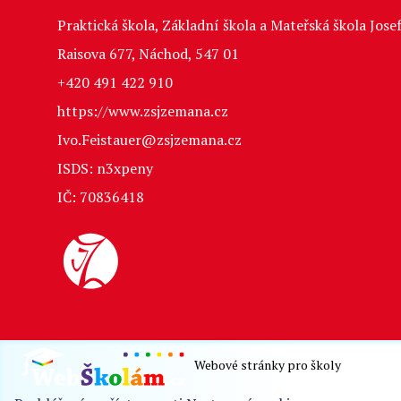
Praktická škola, Základní škola a Mateřská škola Jo
Raisova 677, Náchod, 547 01
+420 491 422 910
https://www.zsjzemana.cz
Ivo.Feistauer@zsjzemana.cz
ISDS: n3xpeny
IČ: 70836418
Webové stránky pro školy