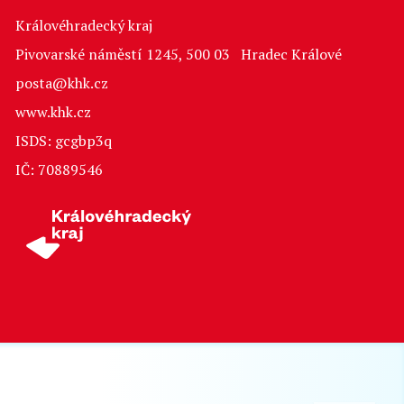
Královéhradecký kraj
Pivovarské náměstí 1245, 500 03 Hradec Králové
posta@khk.cz
www.khk.cz
ISDS: gcgbp3q
IČ: 70889546