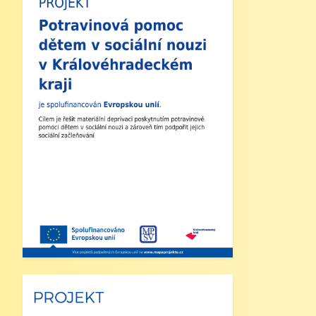
zde naleznete nejdůležitější informace k
zahájení školního roku 2025/2026:
1. Zahájení školního roku: Výuka bude
zahájena v pondělí 1. září 2025. Tento
den končí po 1. vyučovací hodině.
Provoz školní družiny nebude zajištěn a
obědy se v tento den neposkytují.
2. Výuka: Od úterý 2. září 2025 bude
probíhat výuka denně od 8:00 do 11:25
hodin.
3. Dohled: Od 11:25 do 12:30 bude
zajištěn dohled nad žáky, kteří půjdou na
oběd nebo jsou přihlášeni do školní
družiny.
4. Školní družina: Provoz školní družiny