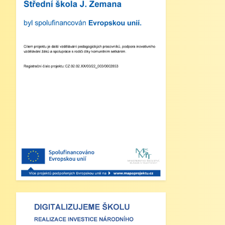
Metují, VI. a VII. třída
Zveřejněno: 21.5.2025
Třídní výlet Liberec IV.třída
Zveřejněno: 20.5.2025
Výlet do ZOO Dvůr Králové n/L
Zveřejněno: 16.5.2025
plavecká výuka, V., VI. a VII.třída
Zveřejněno: 8.4.2025
Třídní schůzky dne 8. 4. 2025 od
13 - 16 hodin