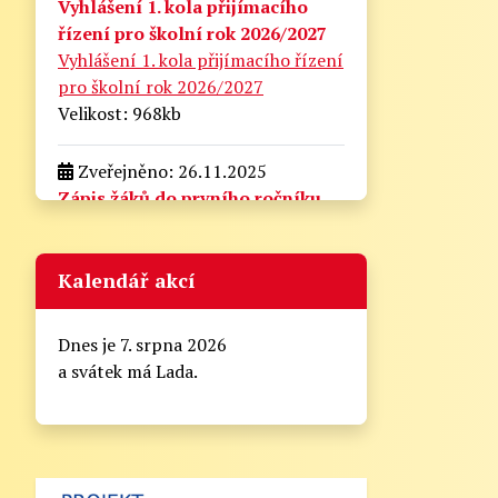
Vyhlášení 1. kola přijímacího
řízení pro školní rok 2026/2027
Vyhlášení 1. kola přijímacího řízení
pro školní rok 2026/2027
Velikost: 968kb
Zveřejněno: 26.11.2025
Zápis žáků do prvního ročníku
pro školní rok 2026/2027
zapis_do_prvni_tridy.docx
Velikost: 175kb
Kalendář akcí
Zveřejněno: 21.8.2025
Dnes je 7. srpna 2026
Zahájení školního roku
a svátek má Lada.
2025/2026
Informační lístek pro rodiče - Zahájení
školního roku 2025/2026
Vážení rodiče,