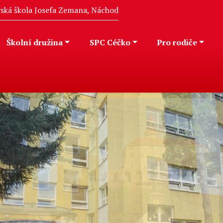
eřská škola Josefa Zemana, Náchod
Školní družina
SPC Céčko
Pro rodiče