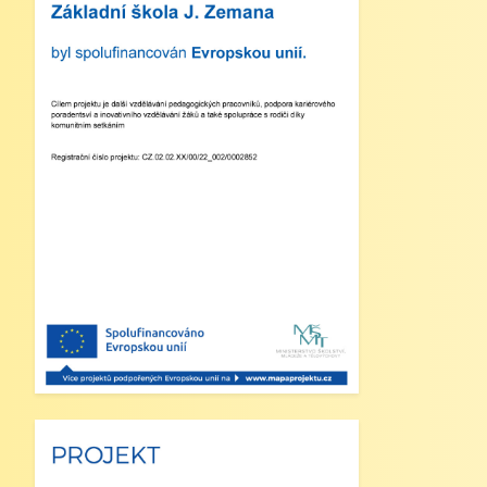
bude od 12:30 do 15:30 hodin (pro žáky
se schválenou přihláškou do ŠD).
5. Projekt „Obědy do škol“: Zákonní
zástupci žáků, kteří budou do projektu
zapojeni, předloží škole platné potvrzení
z Úřadu práce o pobírání dávek hmotné
nouze. Tito zákonní zástupci budou dne
2. září 2025 kontaktováni vedením školy
s podrobnějšími informacemi.
V Náchodě dne 20. srpna 2025 Ing. Ivo
Feistauer ředitel školy
Zveřejněno: 29.5.2025
Branný den v Josefově
Zveřejněno: 23.5.2025
Šípkovaná - Nové Město nad