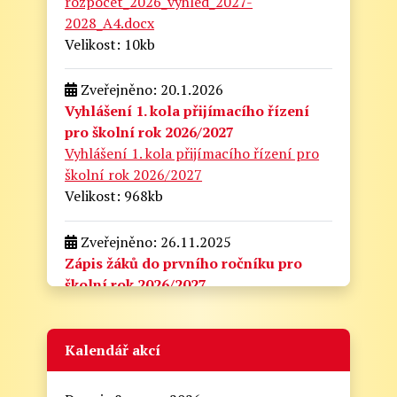
rozpocet_2026_vyhled_2027-
2028_A4.docx
Velikost: 10kb
Zveřejněno: 20.1.2026
Vyhlášení 1. kola přijímacího řízení
pro školní rok 2026/2027
Vyhlášení 1. kola přijímacího řízení pro
školní rok 2026/2027
Velikost: 968kb
Zveřejněno: 26.11.2025
Zápis žáků do prvního ročníku pro
školní rok 2026/2027
zapis_do_prvni_tridy.docx
Velikost: 175kb
Kalendář akcí
Zveřejněno: 21.8.2025
Zahájení školního roku 2025/2026