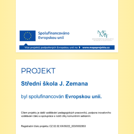
Šípkovaná - Nové Město nad Metují,
VI. a VII. třída
Zveřejněno: 21.5.2025
Třídní výlet Liberec IV.třída
Zveřejněno: 20.5.2025
Výlet do ZOO Dvůr Králové n/L
Zveřejněno: 16.5.2025
plavecká výuka, V., VI. a VII.třída
Zveřejněno: 8.4.2025
Třídní schůzky dne 8. 4. 2025 od 13 - 16
hodin