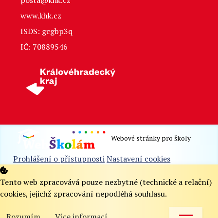
www.khk.cz
ISDS: gcgbp3q
IČ: 70889546
Webové stránky pro školy
Prohlášení o přístupnosti
Nastavení cookies
Tento web zpracovává pouze nezbytné (technické a relační)
cookies, jejichž zpracování nepodléhá souhlasu.
Rozumím
Více informací