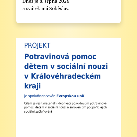
Dnes je 8. srpna 2026
Informační lístek pro rodiče - Zahájení školního
a svátek má Soběslav.
roku 2025/2026
Vážení rodiče,
zde naleznete nejdůležitější informace k
zahájení školního roku 2025/2026:
1. Zahájení školního roku: Výuka bude
zahájena v pondělí 1. září 2025. Tento den
končí po 1. vyučovací hodině. Provoz školní
družiny nebude zajištěn a obědy se v tento den
neposkytují.
2. Výuka: Od úterý 2. září 2025 bude probíhat
výuka denně od 8:00 do 11:25 hodin.
3. Dohled: Od 11:25 do 12:30 bude zajištěn
dohled nad žáky, kteří půjdou na oběd nebo
jsou přihlášeni do školní družiny.