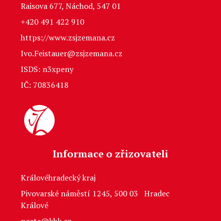
Raisova 677, Náchod, 547 01
+420 491 422 910
https://www.zsjzemana.cz
Ivo.Feistauer@zsjzemana.cz
ISDS: n3xpeny
IČ: 70836418
Informace o zřizovateli
Královéhradecký kraj
Pivovarské náměstí 1245, 500 03 Hradec
Králové
posta@khk.cz