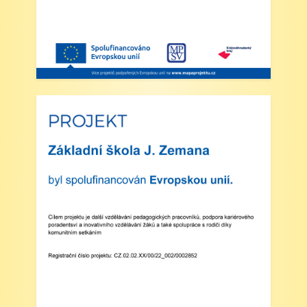
4. Školní družina: Provoz školní družiny bude
od 12:30 do 15:30 hodin (pro žáky se
schválenou přihláškou do ŠD).
5. Projekt „Obědy do škol“: Zákonní zástupci
žáků, kteří budou do projektu zapojeni,
předloží škole platné potvrzení z Úřadu práce o
pobírání dávek hmotné nouze. Tito zákonní
zástupci budou dne 2. září 2025 kontaktováni
vedením školy s podrobnějšími informacemi.
V Náchodě dne 20. srpna 2025 Ing. Ivo
Feistauer ředitel školy
Zveřejněno: 29.5.2025
Branný den v Josefově
Zveřejněno: 23.5.2025