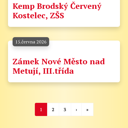
Kemp Brodský Červený
Kostelec, ZŠS
15.června 2026
Zámek Nové Město nad
Metují, III.třída
1
2
3
›
»