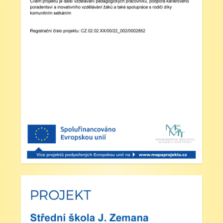
Zveřejněno: 23.5.2025
Šípkovaná - Nové Město nad Metují, VI. a
VII. třída
Zveřejněno: 21.5.2025
Třídní výlet Liberec IV.třída
Zveřejněno: 20.5.2025
Výlet do ZOO Dvůr Králové n/L
Zveřejněno: 16.5.2025
plavecká výuka, V., VI. a VII.třída
Zveřejněno: 8.4.2025
Třídní schůzky dne 8. 4. 2025 od 13 - 16
hodin