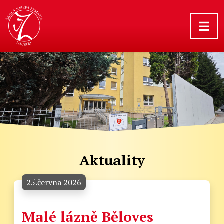
Aktuality
25.června 2026
Malé lázně Běloves