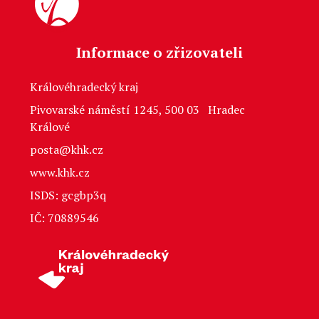
Informace o zřizovateli
Královéhradecký kraj
Pivovarské náměstí 1245, 500 03 Hradec
Králové
posta@khk.cz
www.khk.cz
ISDS: gcgbp3q
IČ: 70889546