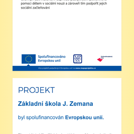
přihlášeni do školní družiny.
4. Školní družina: Provoz školní družiny bude od
12:30 do 15:30 hodin (pro žáky se schválenou
přihláškou do ŠD).
5. Projekt „Obědy do škol“: Zákonní zástupci
žáků, kteří budou do projektu zapojeni, předloží
škole platné potvrzení z Úřadu práce o pobírání
dávek hmotné nouze. Tito zákonní zástupci budou
dne 2. září 2025 kontaktováni vedením školy s
podrobnějšími informacemi.
V Náchodě dne 20. srpna 2025 Ing. Ivo Feistauer
ředitel školy
Zveřejněno: 29.5.2025
Branný den v Josefově