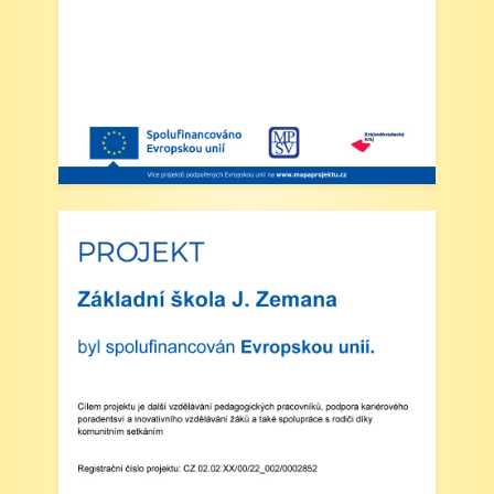
dohled nad žáky, kteří půjdou na oběd nebo
jsou přihlášeni do školní družiny.
4. Školní družina: Provoz školní družiny bude
od 12:30 do 15:30 hodin (pro žáky se
schválenou přihláškou do ŠD).
5. Projekt „Obědy do škol“: Zákonní zástupci
žáků, kteří budou do projektu zapojeni,
předloží škole platné potvrzení z Úřadu práce o
pobírání dávek hmotné nouze. Tito zákonní
zástupci budou dne 2. září 2025 kontaktováni
vedením školy s podrobnějšími informacemi.
V Náchodě dne 20. srpna 2025 Ing. Ivo
Feistauer ředitel školy
Zveřejněno: 29.5.2025
Branný den v Josefově