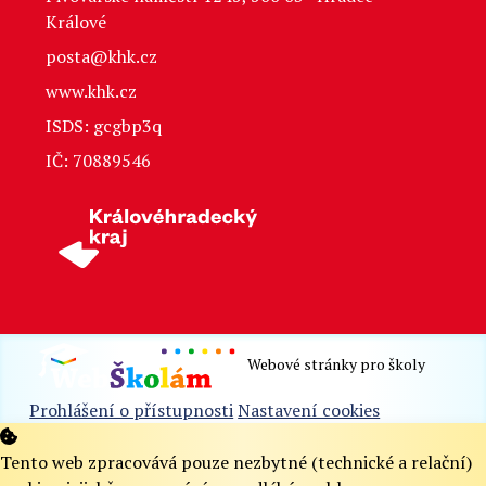
Králové
posta@khk.cz
www.khk.cz
ISDS: gcgbp3q
IČ: 70889546
Webové stránky pro školy
Prohlášení o přístupnosti
Nastavení cookies
Tento web zpracovává pouze nezbytné (technické a relační)