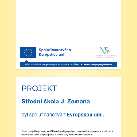
Zveřejněno: 23.5.2025
Šípkovaná - Nové Město nad Metují,
VI. a VII. třída
Zveřejněno: 21.5.2025
Třídní výlet Liberec IV.třída
Zveřejněno: 20.5.2025
Výlet do ZOO Dvůr Králové n/L
Zveřejněno: 16.5.2025
plavecká výuka, V., VI. a VII.třída
Zveřejněno: 8.4.2025
Třídní schůzky dne 8. 4. 2025 od 13 - 16
hodin