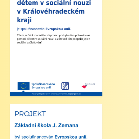
1. Zahájení školního roku: Výuka bude
zahájena v pondělí 1. září 2025. Tento
den končí po 1. vyučovací hodině.
Provoz školní družiny nebude zajištěn a
obědy se v tento den neposkytují.
2. Výuka: Od úterý 2. září 2025 bude
probíhat výuka denně od 8:00 do 11:25
hodin.
3. Dohled: Od 11:25 do 12:30 bude
zajištěn dohled nad žáky, kteří půjdou na
oběd nebo jsou přihlášeni do školní
družiny.
4. Školní družina: Provoz školní družiny
bude od 12:30 do 15:30 hodin (pro žáky
se schválenou přihláškou do ŠD).