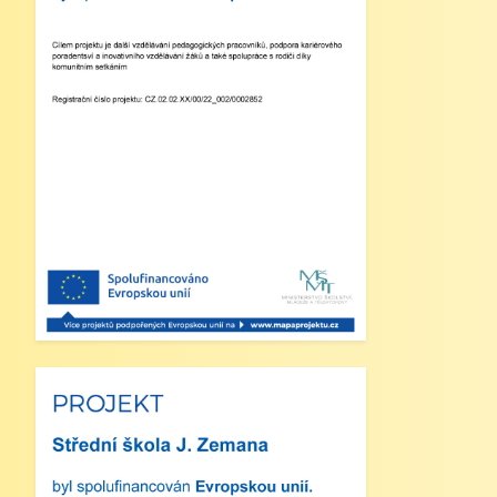
5. Projekt „Obědy do škol“: Zákonní
zástupci žáků, kteří budou do projektu
zapojeni, předloží škole platné potvrzení
z Úřadu práce o pobírání dávek hmotné
nouze. Tito zákonní zástupci budou dne
2. září 2025 kontaktováni vedením školy
s podrobnějšími informacemi.
V Náchodě dne 20. srpna 2025 Ing. Ivo
Feistauer ředitel školy
Zveřejněno: 29.5.2025
Branný den v Josefově
Zveřejněno: 23.5.2025
Šípkovaná - Nové Město nad
Metují, VI. a VII. třída