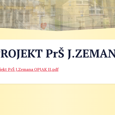
ROJEKT PrŠ J.ZEMAN
jekt PrŠ J.Zemana OPJAK II.pdf