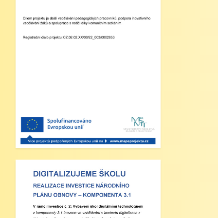
Zveřejněno: 21.5.2025
Třídní výlet Liberec IV.třída
Zveřejněno: 20.5.2025
Výlet do ZOO Dvůr Králové n/L
Zveřejněno: 16.5.2025
plavecká výuka, V., VI. a VII.třída
Zveřejněno: 8.4.2025
Třídní schůzky dne 8. 4. 2025 od
13 - 16 hodin