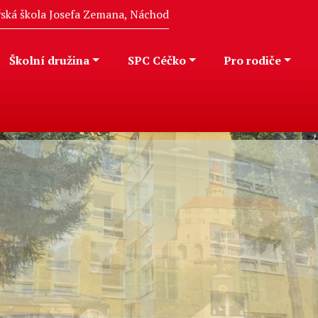
eřská škola Josefa Zemana, Náchod
Školní družina
SPC Céčko
Pro rodiče