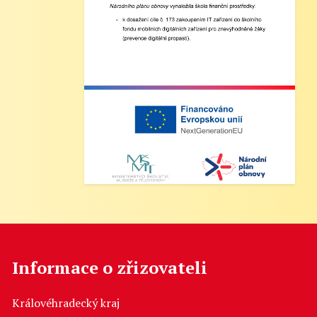
Informace o zřizovateli
Královéhradecký kraj