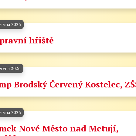
ervna 2026
pravní hřiště
ervna 2026
mp Brodský Červený Kostelec, ZŠ
ervna 2026
mek Nové Město nad Metují,