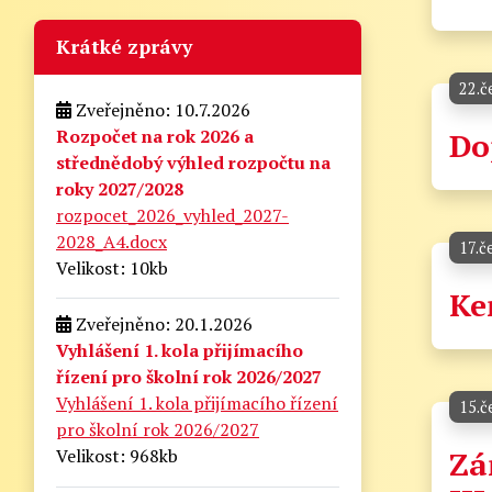
Krátké zprávy
22.č
Zveřejněno: 10.7.2026
Rozpočet na rok 2026 a
Do
střednědobý výhled rozpočtu na
roky 2027/2028
rozpocet_2026_vyhled_2027-
2028_A4.docx
17.č
Velikost: 10kb
Ke
Zveřejněno: 20.1.2026
Vyhlášení 1. kola přijímacího
řízení pro školní rok 2026/2027
Vyhlášení 1. kola přijímacího řízení
15.č
pro školní rok 2026/2027
Zá
Velikost: 968kb