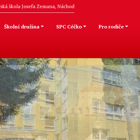
eřská škola Josefa Zemana, Náchod
Školní družina
SPC Céčko
Pro rodiče