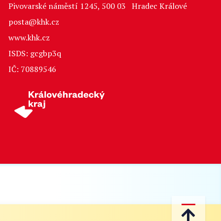
Pivovarské náměstí 1245, 500 03 Hradec Králové
posta@khk.cz
www.khk.cz
ISDS: gcgbp3q
IČ: 70889546