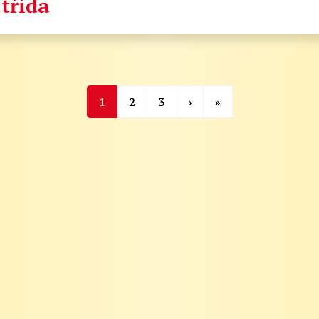
.třída
1
2
3
›
»