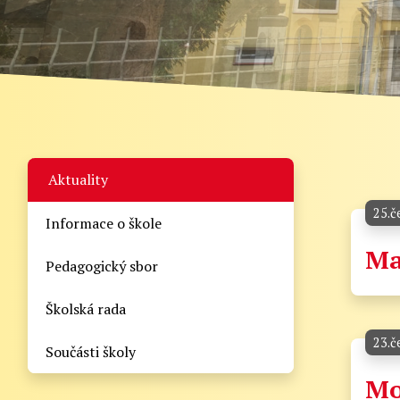
Aktuality
25.č
Informace o škole
Ma
Pedagogický sbor
Školská rada
23.č
Součásti školy
Mo