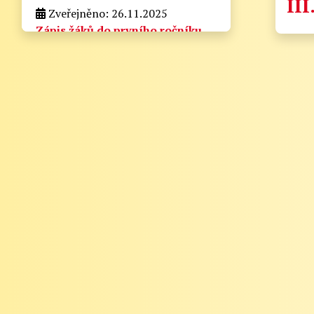
III
Zveřejněno: 26.11.2025
Zápis žáků do prvního ročníku
pro školní rok 2026/2027
zapis_do_prvni_tridy.docx
Velikost: 175kb
Zveřejněno: 21.8.2025
Zahájení školního roku
2025/2026
Informační lístek pro rodiče - Zahájení
školního roku 2025/2026
Vážení rodiče,
zde naleznete nejdůležitější informace k
zahájení školního roku 2025/2026:
1. Zahájení školního roku: Výuka bude
zahájena v pondělí 1. září 2025. Tento