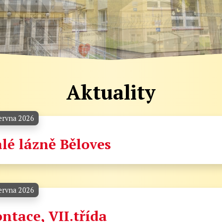
Aktuality
ervna 2026
lé lázně Běloves
ervna 2026
ntace, VII.třída