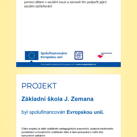
výuka denně od 8:00 do 11:25 hodin.
3. Dohled: Od 11:25 do 12:30 bude zajištěn
dohled nad žáky, kteří půjdou na oběd nebo
jsou přihlášeni do školní družiny.
4. Školní družina: Provoz školní družiny bude
od 12:30 do 15:30 hodin (pro žáky se
schválenou přihláškou do ŠD).
5. Projekt „Obědy do škol“: Zákonní zástupci
žáků, kteří budou do projektu zapojeni,
předloží škole platné potvrzení z Úřadu práce o
pobírání dávek hmotné nouze. Tito zákonní
zástupci budou dne 2. září 2025 kontaktováni
vedením školy s podrobnějšími informacemi.
V Náchodě dne 20. srpna 2025 Ing. Ivo
Feistauer ředitel školy