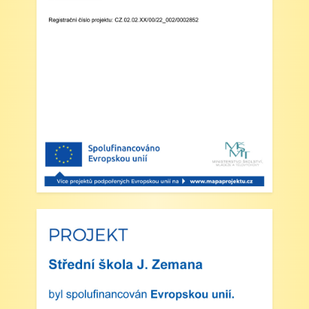
Zveřejněno: 29.5.2025
Branný den v Josefově
Zveřejněno: 23.5.2025
Šípkovaná - Nové Město nad Metují,
VI. a VII. třída
Zveřejněno: 21.5.2025
Třídní výlet Liberec IV.třída
Zveřejněno: 20.5.2025
Výlet do ZOO Dvůr Králové n/L
Zveřejněno: 16.5.2025
plavecká výuka, V., VI. a VII.třída
Zveřejněno: 8.4.2025
Třídní schůzky dne 8. 4. 2025 od 13 - 16