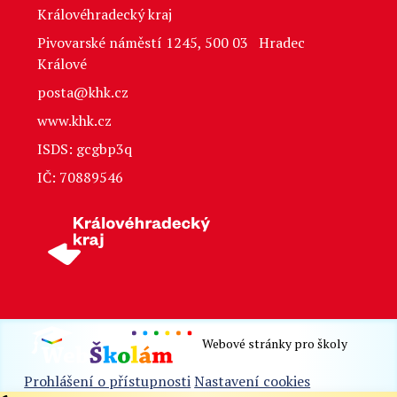
Královéhradecký kraj
Pivovarské náměstí 1245, 500 03 Hradec
Králové
posta@khk.cz
www.khk.cz
ISDS: gcgbp3q
IČ: 70889546
Webové stránky pro školy
Prohlášení o přístupnosti
Nastavení cookies