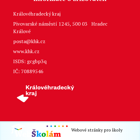
Královéhradecký kraj
Pivovarské náměstí 1245, 500 03 Hradec
Králové
posta@khk.cz
www.khk.cz
ISDS: gcgbp3q
IČ: 70889546
Webové stránky pro školy