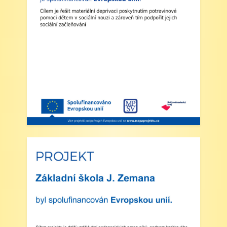
2. Výuka: Od úterý 2. září 2025 bude probíhat
výuka denně od 8:00 do 11:25 hodin.
3. Dohled: Od 11:25 do 12:30 bude zajištěn
dohled nad žáky, kteří půjdou na oběd nebo
jsou přihlášeni do školní družiny.
4. Školní družina: Provoz školní družiny bude
od 12:30 do 15:30 hodin (pro žáky se
schválenou přihláškou do ŠD).
5. Projekt „Obědy do škol“: Zákonní zástupci
žáků, kteří budou do projektu zapojeni,
předloží škole platné potvrzení z Úřadu práce o
pobírání dávek hmotné nouze. Tito zákonní
zástupci budou dne 2. září 2025 kontaktováni
vedením školy s podrobnějšími informacemi.
V Náchodě dne 20. srpna 2025 Ing. Ivo
Feistauer ředitel školy