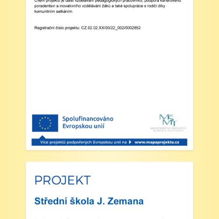
Zveřejněno: 29.5.2025
Branný den v Josefově
Zveřejněno: 23.5.2025
Šípkovaná - Nové Město nad Metují,
VI. a VII. třída
Zveřejněno: 21.5.2025
Třídní výlet Liberec IV.třída
Zveřejněno: 20.5.2025
Výlet do ZOO Dvůr Králové n/L
Zveřejněno: 16.5.2025
plavecká výuka, V., VI. a VII.třída
Zveřejněno: 8.4.2025