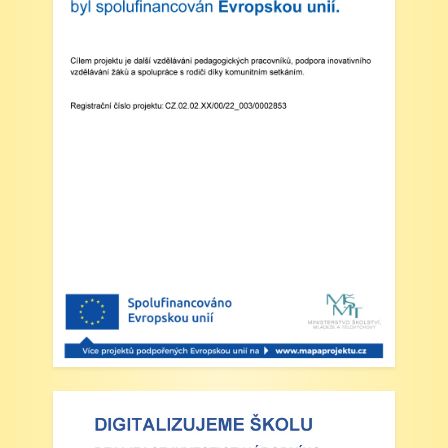
Třídní schůzky dne 8. 4. 2025 od 13 - 16
hodin