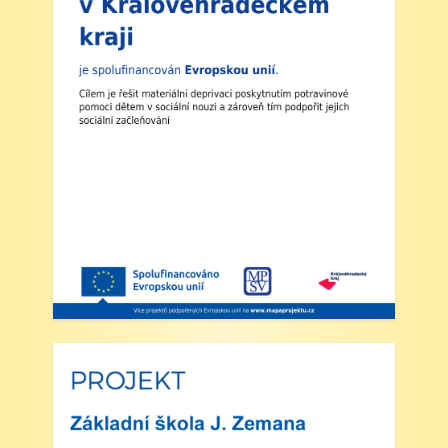
družiny nebude zajištěn a obědy se v tento den
neposkytují.
2. Výuka: Od úterý 2. září 2025 bude probíhat
výuka denně od 8:00 do 11:25 hodin.
3. Dohled: Od 11:25 do 12:30 bude zajištěn
dohled nad žáky, kteří půjdou na oběd nebo
jsou přihlášeni do školní družiny.
4. Školní družina: Provoz školní družiny bude
od 12:30 do 15:30 hodin (pro žáky se
schválenou přihláškou do ŠD).
5. Projekt „Obědy do škol“: Zákonní zástupci
žáků, kteří budou do projektu zapojeni,
předloží škole platné potvrzení z Úřadu práce o
pobírání dávek hmotné nouze. Tito zákonní
zástupci budou dne 2. září 2025 kontaktováni
vedením školy s podrobnějšími informacemi.