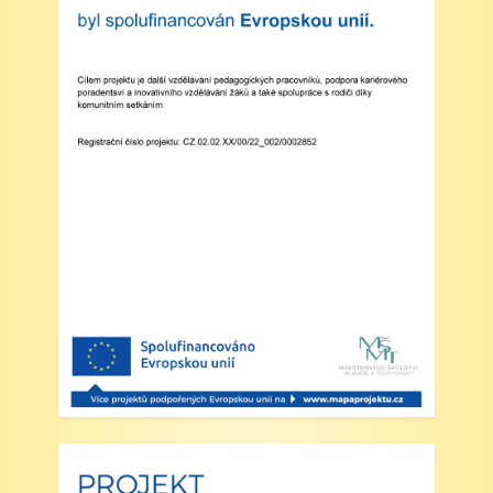
V Náchodě dne 20. srpna 2025 Ing. Ivo
Feistauer ředitel školy
Zveřejněno: 29.5.2025
Branný den v Josefově
Zveřejněno: 23.5.2025
Šípkovaná - Nové Město nad Metují,
VI. a VII. třída
Zveřejněno: 21.5.2025
Třídní výlet Liberec IV.třída
Zveřejněno: 20.5.2025
Výlet do ZOO Dvůr Králové n/L
Zveřejněno: 16.5.2025