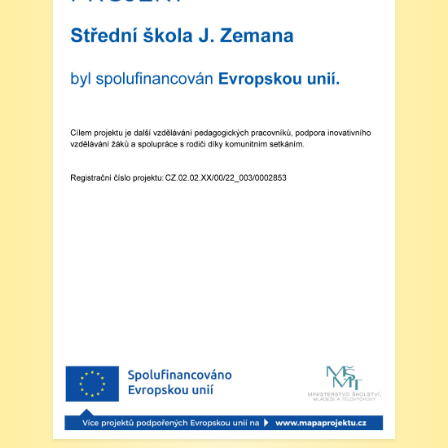
plavecká výuka, V., VI. a VII.třída
Zveřejněno: 8.4.2025
Třídní schůzky dne 8. 4. 2025 od 13 - 16
hodin