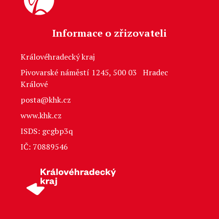
Informace o zřizovateli
Královéhradecký kraj
Pivovarské náměstí 1245, 500 03 Hradec
Králové
posta@khk.cz
www.khk.cz
ISDS: gcgbp3q
IČ: 70889546