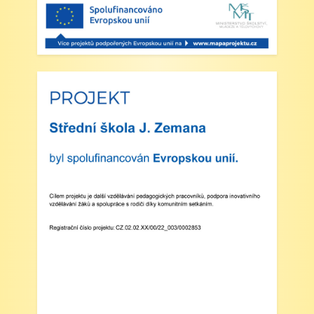
Třídní výlet Liberec IV.třída
Zveřejněno: 20.5.2025
Výlet do ZOO Dvůr Králové n/L
Zveřejněno: 16.5.2025
plavecká výuka, V., VI. a VII.třída
Zveřejněno: 8.4.2025
Třídní schůzky dne 8. 4. 2025 od 13 - 16
hodin