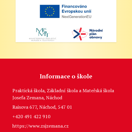
Informace o škole
Praktická škola, Základní škola a Mateřská škola
Josefa Zemana, Náchod
Raisova 677, Náchod, 547 01
+420 491 422 910
https://www.zsjzemana.cz