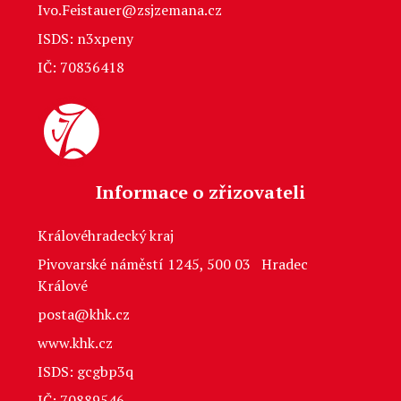
Ivo.Feistauer@zsjzemana.cz
ISDS: n3xpeny
IČ: 70836418
Informace o zřizovateli
Královéhradecký kraj
Pivovarské náměstí 1245, 500 03 Hradec
Králové
posta@khk.cz
www.khk.cz
ISDS: gcgbp3q
IČ: 70889546