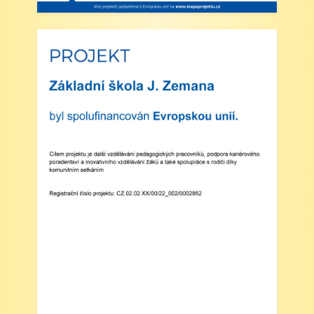
5. Projekt „Obědy do škol“: Zákonní zástupci
žáků, kteří budou do projektu zapojeni,
předloží škole platné potvrzení z Úřadu práce o
pobírání dávek hmotné nouze. Tito zákonní
zástupci budou dne 2. září 2025 kontaktováni
vedením školy s podrobnějšími informacemi.
V Náchodě dne 20. srpna 2025 Ing. Ivo
Feistauer ředitel školy
Zveřejněno: 29.5.2025
Branný den v Josefově
Zveřejněno: 23.5.2025
Šípkovaná - Nové Město nad Metují,
VI. a VII. třída
Zveřejněno: 21.5.2025