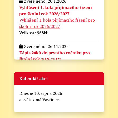
Zveřejněno: 20.1.2026
Vyhlášení 1. kola přijímacího řízení
pro školní rok 2026/2027
Vyhlášení 1. kola přijímacího řízení pro
školní rok 2026/2027
Velikost: 968kb
Zveřejněno: 26.11.2025
Zápis žáků do prvního ročníku pro
školní rok 2026/2027
zapis_do_prvni_tridy.docx
Velikost: 175kb
Kalendář akcí
Zveřejněno: 21.8.2025
Zahájení školního roku 2025/2026
Dnes je 10. srpna 2026
Informační lístek pro rodiče - Zahájení školního
a svátek má Vavřinec.
roku 2025/2026
Vážení rodiče,