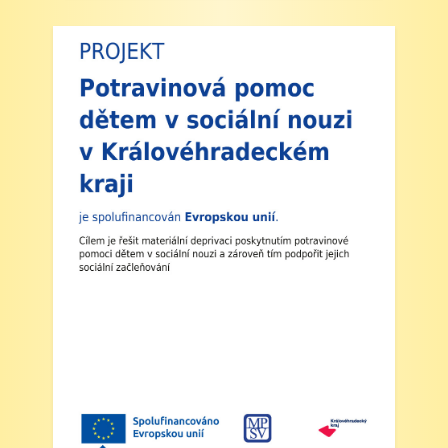
zde naleznete nejdůležitější informace k
zahájení školního roku 2025/2026:
1. Zahájení školního roku: Výuka bude
zahájena v pondělí 1. září 2025. Tento den
končí po 1. vyučovací hodině. Provoz školní
družiny nebude zajištěn a obědy se v tento den
neposkytují.
2. Výuka: Od úterý 2. září 2025 bude probíhat
výuka denně od 8:00 do 11:25 hodin.
3. Dohled: Od 11:25 do 12:30 bude zajištěn
dohled nad žáky, kteří půjdou na oběd nebo
jsou přihlášeni do školní družiny.
4. Školní družina: Provoz školní družiny bude
od 12:30 do 15:30 hodin (pro žáky se
schválenou přihláškou do ŠD).