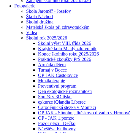
Zahájení školního roku 2025/2026
Fotogalerie
Škola Jaroměř - Josefov
Škola Náchod
Školní družina
Mateřská škola při zdravotnickém
Videa
Školní rok 2025/2026
Školní výlet VIII. třída 2026
Krajské kolo Mladý zdravotník
Konec školního roku 2025/2026
Praktické zkoušky PrŠ 2026
Armáda dětem
Turnaj v Bocce
OP-JAK Častolovice
Muzikoterapie
Preventivní program
Den ekologické rozmanitosti
Soutěž v 3D tisku
exkurze iQlandia Liberec
Čarodějnická stezka v Montaci
OP JAK - Stínohra, Jiráskovo divadlo v Hronově
OP - JAK 1.pomoc
Pozor plazi - Déčko
Návštěva Knihovny