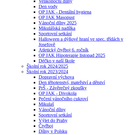
Velikonoční dílny
Den vody
OP JAK - Dentální hygiena
OP JAK Masopust
Vánoční dílny 2025
Mikulášská nadílka
Sportovní setkání
Halloween a dýňové hraní ve spec. třídách v
Josefově
Atletický čtyřboj 6. ročník
OP JAK Hipoterapie listopad 2025
Déčko v naší škole
Školní rok 2024/2025
Školní rok 2023/2024
Dopravní výchova
Den těhotenství, mateřství a dětství
PrŠ - Závěrečný zkoušky
OP JAK - Divokola
Pečení vánočního cukroví
Mikulaš
Vánoční dílny
Sportovní setkání
Výlet do Prahy
Čtyřboj
Dílny v Polsku