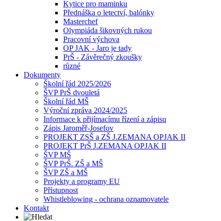
Kytice pro maminku
Přednáška o letectví, balónky
Masterchef
Olympiáda šikovných rukou
Pracovní výchova
OP JAK - Jaro je tady
PrŠ - Závěrečný zkoušky
různé
Dokumenty
Školní řád 2025/2026
ŠVP PrŠ dvouletá
Školní řád MŠ
Výroční zpráva 2024/2025
Informace k přijímacímu řízení a zápisu
Zápis Jaroměř-Josefov
PROJEKT ZSŠ a ZŠ J.ZEMANA OPJAK II
PROJEKT PrŠ J.ZEMANA OPJAK II
ŠVP MŠ
ŠVP PrŠ. ZŠ a MŠ
ŠVP ZŠ a MŠ
Projekty a programy EU
Přístupnost
Whistleblowing - ochrana oznamovatele
Kontakt