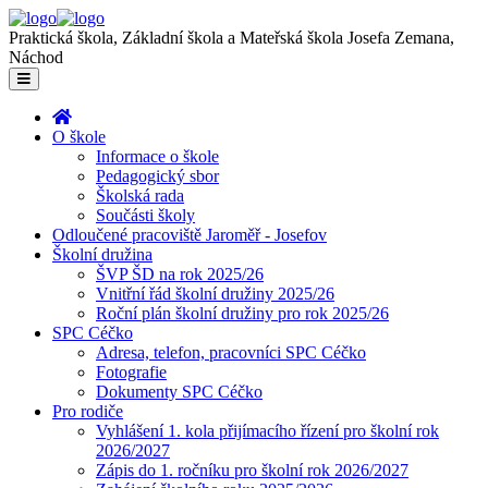
Praktická škola, Základní škola a Mateřská škola Josefa Zemana,
Náchod
O škole
Informace o škole
Pedagogický sbor
Školská rada
Součásti školy
Odloučené pracoviště Jaroměř - Josefov
Školní družina
ŠVP ŠD na rok 2025/26
Vnitřní řád školní družiny 2025/26
Roční plán školní družiny pro rok 2025/26
SPC Céčko
Adresa, telefon, pracovníci SPC Céčko
Fotografie
Dokumenty SPC Céčko
Pro rodiče
Vyhlášení 1. kola přijímacího řízení pro školní rok
2026/2027
Zápis do 1. ročníku pro školní rok 2026/2027