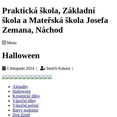
Praktická škola, Základní
škola a Mateřská škola Josefa
Zemana, Náchod
Menu
Halloween
1.listopadu 2024 |
Imrich Kakara |
Aktuality
Halloween
Keramické dílny
Vánoční dílny
Vánoční pečení
Barvy podzimu
Den Země