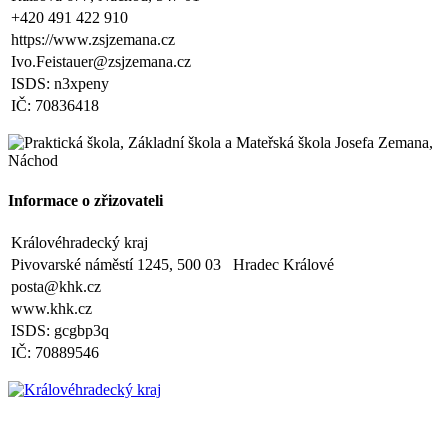
+420 491 422 910
V Náchodě dne 20. srpna 2025 Ing. Ivo Feistauer ředitel školy
https://www.zsjzemana.cz
Ivo.Feistauer@zsjzemana.cz
Zveřejněno: 29.5.2025
Branný den v Josefově
ISDS: n3xpeny
Zveřejněno: 23.5.2025
IČ: 70836418
Šípkovaná - Nové Město nad Metují, VI. a VII. třída
Zveřejněno: 21.5.2025
Třídní výlet Liberec IV.třída
Zveřejněno: 20.5.2025
Výlet do ZOO Dvůr Králové n/L
Informace o zřizovateli
Zveřejněno: 16.5.2025
plavecká výuka, V., VI. a VII.třída
Královéhradecký kraj
Zveřejněno: 8.4.2025
Třídní schůzky dne 8. 4. 2025 od 13 - 16 hodin
Pivovarské náměstí 1245, 500 03 Hradec Králové
posta@khk.cz
www.khk.cz
ISDS: gcgbp3q
IČ: 70889546