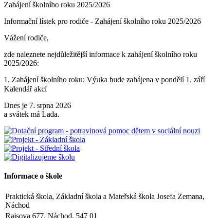
Zahájení školního roku 2025/2026
Informační lístek pro rodiče - Zahájení školního roku 2025/2026
Vážení rodiče,
zde naleznete nejdůležitější informace k zahájení školního roku
2025/2026:
1. Zahájení školního roku: Výuka bude zahájena v pondělí 1. září
2025. Tento den končí po 1. vyučovací hodině. Provoz školní
Kalendář akcí
družiny nebude zajištěn a obědy se v tento den neposkytují.
Dnes je 7. srpna 2026
2. Výuka: Od úterý 2. září 2025 bude probíhat výuka denně od 8:00
a svátek má Lada.
do 11:25 hodin.
3. Dohled: Od 11:25 do 12:30 bude zajištěn dohled nad žáky, kteří
půjdou na oběd nebo jsou přihlášeni do školní družiny.
4. Školní družina: Provoz školní družiny bude od 12:30 do 15:30
hodin (pro žáky se schválenou přihláškou do ŠD).
Informace o škole
5. Projekt „Obědy do škol“: Zákonní zástupci žáků, kteří budou do
Praktická škola, Základní škola a Mateřská škola Josefa Zemana,
projektu zapojeni, předloží škole platné potvrzení z Úřadu práce o
Náchod
pobírání dávek hmotné nouze. Tito zákonní zástupci budou dne 2.
září 2025 kontaktováni vedením školy s podrobnějšími informacemi.
Raisova 677, Náchod, 547 01