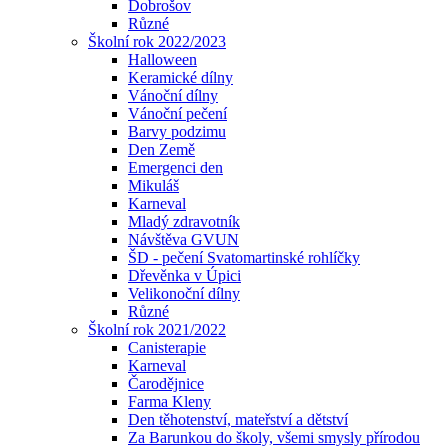
Dobrošov
Různé
Školní rok 2022/2023
Halloween
Keramické dílny
Vánoční dílny
Vánoční pečení
Barvy podzimu
Den Země
Emergenci den
Mikuláš
Karneval
Mladý zdravotník
Návštěva GVUN
ŠD - pečení Svatomartinské rohlíčky
Dřevěnka v Úpici
Velikonoční dílny
Různé
Školní rok 2021/2022
Canisterapie
Karneval
Čarodějnice
Farma Kleny
Den těhotenství, mateřství a dětství
Za Barunkou do školy, všemi smysly přírodou