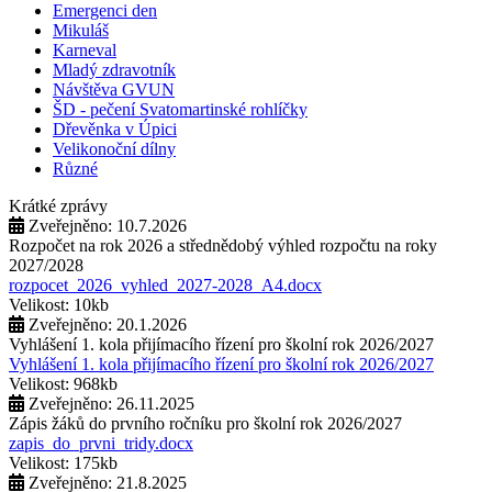
Emergenci den
Mikuláš
Karneval
Mladý zdravotník
Návštěva GVUN
ŠD - pečení Svatomartinské rohlíčky
Dřevěnka v Úpici
Velikonoční dílny
Různé
Krátké zprávy
Zveřejněno: 10.7.2026
Rozpočet na rok 2026 a střednědobý výhled rozpočtu na roky
2027/2028
rozpocet_2026_vyhled_2027-2028_A4.docx
Velikost: 10kb
Zveřejněno: 20.1.2026
Vyhlášení 1. kola přijímacího řízení pro školní rok 2026/2027
Vyhlášení 1. kola přijímacího řízení pro školní rok 2026/2027
Velikost: 968kb
Zveřejněno: 26.11.2025
Zápis žáků do prvního ročníku pro školní rok 2026/2027
zapis_do_prvni_tridy.docx
Velikost: 175kb
Zveřejněno: 21.8.2025