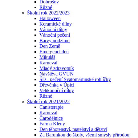
Dobrošov
Různé
Školní rok 2022/2023
Halloween
Keramické dílny
Vánoční dílny
Vánoční pečení
Barvy podzimu
Den Země
Emergenci den
Mikuláš
Karneval
Mladý zdravotník
Návštěva GVUN
ŠD - pečení Svatomartinské rohlíčky
Dřevěnka v Úpici
Velikonoční dílny
Různé
Školní rok 2021/2022
Canisterapie
Karneval
Čarodějnice
Farma Kleny
Den těhotenství, mateřství a dětství
Za Barunkou do školy, všemi smysly přírodou