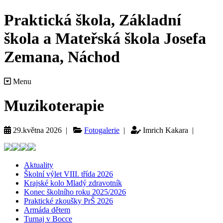
Praktická škola, Základní
škola a Mateřská škola Josefa
Zemana, Náchod
Menu
Muzikoterapie
29.května 2026 |
Fotogalerie
|
Imrich Kakara |
Aktuality
Školní výlet VIII. třída 2026
Krajské kolo Mladý zdravotník
Konec školního roku 2025/2026
Praktické zkoušky PrŠ 2026
Armáda dětem
Turnaj v Bocce