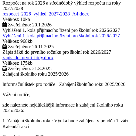
Rozpočet na rok 2026 a střednědobý výhled rozpočtu na roky
2027/2028
rozpocet_2026_vyhled_2027-2028_A4.docx
Velikost: 10kb
Zveřejněno: 20.1.2026
Vyhlášení 1. kola přijímacího řízení pro školní rok 2026/2027
Vyhlášení 1. kola přijímacího řízení pro školní rok 2026/2027
Velikost: 968kb
Zveřejněno: 26.11.2025
Zápis žáků do prvního ročníku pro školní rok 2026/2027
zapis_do_prvni_tridy.docx
Velikost: 175kb
Zveřejněno: 21.8.2025
Zahájení školního roku 2025/2026
Informační lístek pro rodiče - Zahájení školního roku 2025/2026
Vážení rodiče,
zde naleznete nejdůležitější informace k zahájení školního roku
2025/2026:
1. Zahájení školního roku: Výuka bude zahájena v pondělí 1. září
2025. Tento den končí po 1. vyučovací hodině. Provoz školní
Kalendář akcí
družiny nebude zajištěn a obědy se v tento den neposkytují.