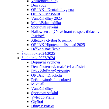
Velikonoční dílny
Den vody
OP JAK - Dentální hygiena
OP JAK Masopust
Vánoční dílny 2025
Mikulášská nadílka
Sportovní setkání
Halloween a dýňové hraní ve spec. třídách v
Josefově
Atletický čtyřboj 6. ročník
OP JAK Hipoterapie listopad 2025
Déčko v naší škole
Školní rok 2024/2025
Školní rok 2023/2024
Dopravní výchova
Den těhotenství, mateřství a dětství
PrŠ - Závěrečný zkoušky
OP JAK - Divokola
Pečení vánočního cukroví
Mikulaš
Vánoční dílny
Sportovní setkání
Výlet do Prahy
Čtyřboj
Dílny v Polsku