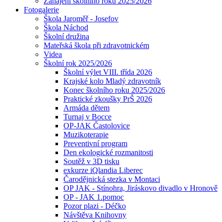
Zahájení školního roku 2025/2026
Fotogalerie
Škola Jaroměř - Josefov
Škola Náchod
Školní družina
Mateřská škola při zdravotnickém
Videa
Školní rok 2025/2026
Školní výlet VIII. třída 2026
Krajské kolo Mladý zdravotník
Konec školního roku 2025/2026
Praktické zkoušky PrŠ 2026
Armáda dětem
Turnaj v Bocce
OP-JAK Častolovice
Muzikoterapie
Preventivní program
Den ekologické rozmanitosti
Soutěž v 3D tisku
exkurze iQlandia Liberec
Čarodějnická stezka v Montaci
OP JAK - Stínohra, Jiráskovo divadlo v Hronově
OP - JAK 1.pomoc
Pozor plazi - Déčko
Návštěva Knihovny