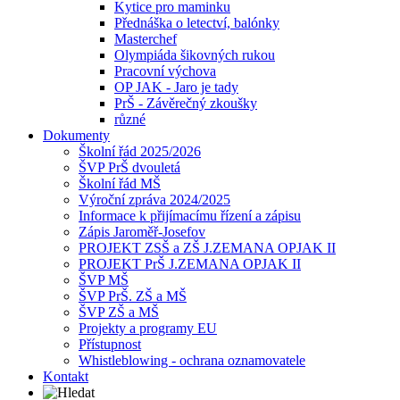
Kytice pro maminku
Přednáška o letectví, balónky
Masterchef
Olympiáda šikovných rukou
Pracovní výchova
OP JAK - Jaro je tady
PrŠ - Závěrečný zkoušky
různé
Dokumenty
Školní řád 2025/2026
ŠVP PrŠ dvouletá
Školní řád MŠ
Výroční zpráva 2024/2025
Informace k přijímacímu řízení a zápisu
Zápis Jaroměř-Josefov
PROJEKT ZSŠ a ZŠ J.ZEMANA OPJAK II
PROJEKT PrŠ J.ZEMANA OPJAK II
ŠVP MŠ
ŠVP PrŠ. ZŠ a MŠ
ŠVP ZŠ a MŠ
Projekty a programy EU
Přístupnost
Whistleblowing - ochrana oznamovatele
Kontakt