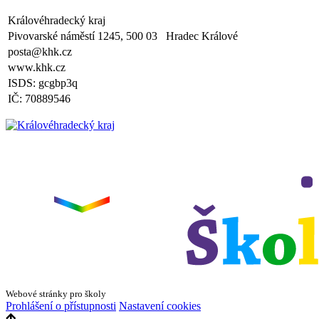
plavecká výuka, V., VI. a VII.třída
Královéhradecký kraj
Zveřejněno: 8.4.2025
Třídní schůzky dne 8. 4. 2025 od 13 - 16 hodin
Pivovarské náměstí 1245, 500 03 Hradec Králové
posta@khk.cz
www.khk.cz
ISDS: gcgbp3q
IČ: 70889546
Webové stránky pro školy
Prohlášení o přístupnosti
Nastavení cookies