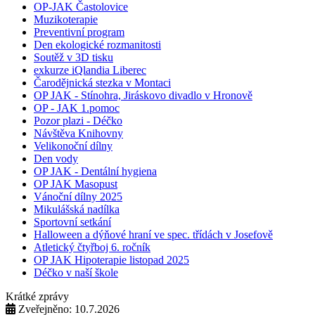
OP-JAK Častolovice
Muzikoterapie
Preventivní program
Den ekologické rozmanitosti
Soutěž v 3D tisku
exkurze iQlandia Liberec
Čarodějnická stezka v Montaci
OP JAK - Stínohra, Jiráskovo divadlo v Hronově
OP - JAK 1.pomoc
Pozor plazi - Déčko
Návštěva Knihovny
Velikonoční dílny
Den vody
OP JAK - Dentální hygiena
OP JAK Masopust
Vánoční dílny 2025
Mikulášská nadílka
Sportovní setkání
Halloween a dýňové hraní ve spec. třídách v Josefově
Atletický čtyřboj 6. ročník
OP JAK Hipoterapie listopad 2025
Déčko v naší škole
Krátké zprávy
Zveřejněno: 10.7.2026