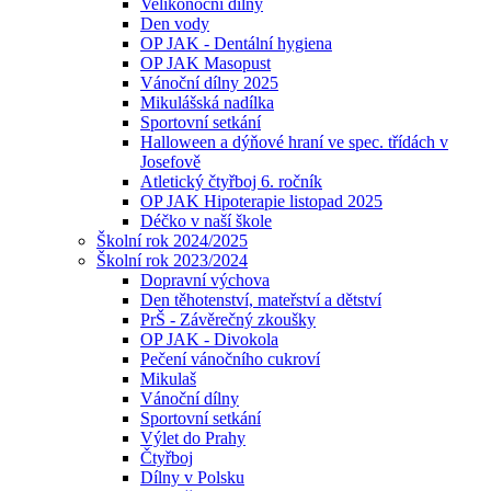
Velikonoční dílny
Den vody
OP JAK - Dentální hygiena
OP JAK Masopust
Vánoční dílny 2025
Mikulášská nadílka
Sportovní setkání
Halloween a dýňové hraní ve spec. třídách v
Josefově
Atletický čtyřboj 6. ročník
OP JAK Hipoterapie listopad 2025
Déčko v naší škole
Školní rok 2024/2025
Školní rok 2023/2024
Dopravní výchova
Den těhotenství, mateřství a dětství
PrŠ - Závěrečný zkoušky
OP JAK - Divokola
Pečení vánočního cukroví
Mikulaš
Vánoční dílny
Sportovní setkání
Výlet do Prahy
Čtyřboj
Dílny v Polsku