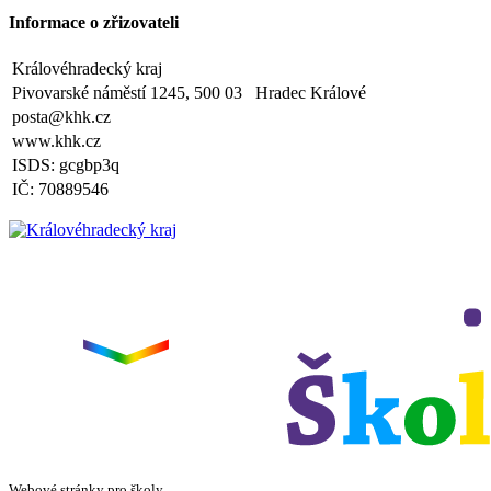
Výlet do ZOO Dvůr Králové n/L
Informace o zřizovateli
Zveřejněno: 16.5.2025
plavecká výuka, V., VI. a VII.třída
Královéhradecký kraj
Zveřejněno: 8.4.2025
Třídní schůzky dne 8. 4. 2025 od 13 - 16 hodin
Pivovarské náměstí 1245, 500 03 Hradec Králové
posta@khk.cz
www.khk.cz
ISDS: gcgbp3q
IČ: 70889546
Webové stránky pro školy