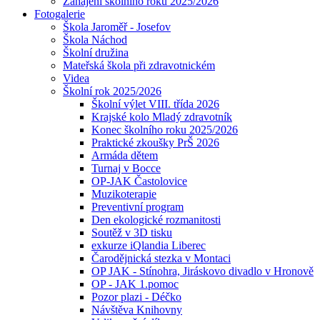
Zahájení školního roku 2025/2026
Fotogalerie
Škola Jaroměř - Josefov
Škola Náchod
Školní družina
Mateřská škola při zdravotnickém
Videa
Školní rok 2025/2026
Školní výlet VIII. třída 2026
Krajské kolo Mladý zdravotník
Konec školního roku 2025/2026
Praktické zkoušky PrŠ 2026
Armáda dětem
Turnaj v Bocce
OP-JAK Častolovice
Muzikoterapie
Preventivní program
Den ekologické rozmanitosti
Soutěž v 3D tisku
exkurze iQlandia Liberec
Čarodějnická stezka v Montaci
OP JAK - Stínohra, Jiráskovo divadlo v Hronově
OP - JAK 1.pomoc
Pozor plazi - Déčko
Návštěva Knihovny