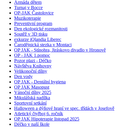
Armáda dětem
Turnaj v Bocce
OP-JAK Častolovice
Muzikoterapie
Preventivní program
Den ekologické rozmanitosti
Soutěž v 3D tisku
exkurze iQlandia Liberec
Čarodějnická stezka v Montaci
OP JAK - Stínohra, Jiráskovo divadlo v Hronově
OP - JAK 1.pomoc
Pozor plazi - Déčko
Návštěva Knihovny
Velikonoční dílny
Den vody
OP JAK - Dentální hygiena
OP JAK Masopust
Vánoční dílny 2025
Mikulášská nadílka
Sportovní setkání
Halloween a dýňové hraní ve spec. třídách v Josefově
Atletický čtyřboj 6. ročník
OP JAK Hipoterapie listopad 2025
Déčko v naší škole