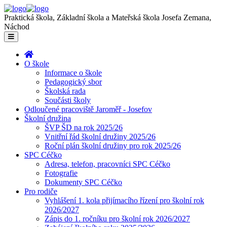
Praktická škola, Základní škola a Mateřská škola Josefa Zemana,
Náchod
O škole
Informace o škole
Pedagogický sbor
Školská rada
Součásti školy
Odloučené pracoviště Jaroměř - Josefov
Školní družina
ŠVP ŠD na rok 2025/26
Vnitřní řád školní družiny 2025/26
Roční plán školní družiny pro rok 2025/26
SPC Céčko
Adresa, telefon, pracovníci SPC Céčko
Fotografie
Dokumenty SPC Céčko
Pro rodiče
Vyhlášení 1. kola přijímacího řízení pro školní rok
2026/2027
Zápis do 1. ročníku pro školní rok 2026/2027