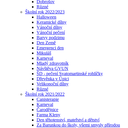
Dobrošov
Různé
Školní rok 2022/2023
Halloween
Keramické dílny
Vánoční dílny
Vánoční pečení
Barvy podzimu
Den Země
Emergenci den
Mikuláš
Karneval
Mladý zdravotník
Návštěva GVUN
ŠD - pečení Svatomartinské rohlíčky
Dřevěnka v Úpici
Velikonoční dílny
Různé
Školní rok 2021/2022
Canisterapie
Karneval
Čarodějnice
Farma Kleny
Den těhotenství, mateřství a dětství
Za Barunkou do školy, všemi smysly přírodou