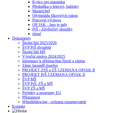
Kytice pro maminku
Přednáška o letectví, balónky
Masterchef
Olympiáda šikovných rukou
Pracovní výchova
OP JAK - Jaro je tady
PrŠ - Závěrečný zkoušky
různé
Dokumenty
Školní řád 2025/2026
ŠVP PrŠ dvouletá
Školní řád MŠ
Výroční zpráva 2024/2025
Informace k přijímacímu řízení a zápisu
Zápis Jaroměř-Josefov
PROJEKT ZSŠ a ZŠ J.ZEMANA OPJAK II
PROJEKT PrŠ J.ZEMANA OPJAK II
ŠVP MŠ
ŠVP PrŠ. ZŠ a MŠ
ŠVP ZŠ a MŠ
Projekty a programy EU
Přístupnost
Whistleblowing - ochrana oznamovatele
Kontakt