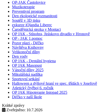
OP-JAK Častolovice
Muzikoterapie
Preventivní program
Den ekologické rozmanitosti
Soutěž v 3D tisku
exkurze iQlandia Liberec
Čarodějnická stezka v Montaci
OP JAK - Stínohra, Jiráskovo divadlo v Hronově
OP - JAK 1.pomoc
Pozor plazi - Déčko
Návštěva Knihovny
Velikonoční dílny
Den vody
OP JAK - Dentální hygiena
OP JAK Masopust
Vánoční dílny 2025
Mikulášská nadílka
Sportovní setkání
Halloween a dýňové hraní ve spec. třídách v Josefově
Atletický čtyřboj 6. ročník
OP JAK Hipoterapie listopad 2025
Déčko v naší škole
Krátké zprávy
Zveřejněno: 10.7.2026