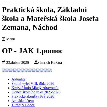
Praktická škola, Základní
škola a Mateřská škola Josefa
Zemana, Náchod
Menu
OP - JAK 1.pomoc
23.dubna 2026 |
Imrich Kakara |
Aktuality
Školní výlet VIII. třída 2026
Krajské kolo Mladý zdravotník
Konec školního roku 2025/2026
Praktické zkoušky PrŠ 2026
Armáda dětem
Turnaj v Bocce