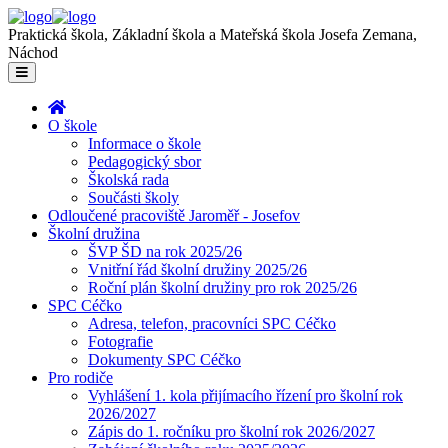
Praktická škola, Základní škola a Mateřská škola Josefa Zemana,
Náchod
O škole
Informace o škole
Pedagogický sbor
Školská rada
Součásti školy
Odloučené pracoviště Jaroměř - Josefov
Školní družina
ŠVP ŠD na rok 2025/26
Vnitřní řád školní družiny 2025/26
Roční plán školní družiny pro rok 2025/26
SPC Céčko
Adresa, telefon, pracovníci SPC Céčko
Fotografie
Dokumenty SPC Céčko
Pro rodiče
Vyhlášení 1. kola přijímacího řízení pro školní rok
2026/2027
Zápis do 1. ročníku pro školní rok 2026/2027