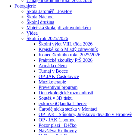
Zahájení školního roku 2025/2026
Fotogalerie
Škola Jaroměř - Josefov
Škola Náchod
Školní družina
Mateřská škola při zdravotnickém
Videa
Školní rok 2025/2026
Školní výlet VIII. třída 2026
Krajské kolo Mladý zdravotník
Konec školního roku 2025/2026
Praktické zkoušky PrŠ 2026
Armáda dětem
Turnaj v Bocce
OP-JAK Častolovice
Muzikoterapie
Preventivní program
Den ekologické rozmanitosti
Soutěž v 3D tisku
exkurze iQlandia Liberec
Čarodějnická stezka v Montaci
OP JAK - Stínohra, Jiráskovo divadlo v Hronově
OP - JAK 1.pomoc
Pozor plazi - Déčko
Návštěva Knihovny