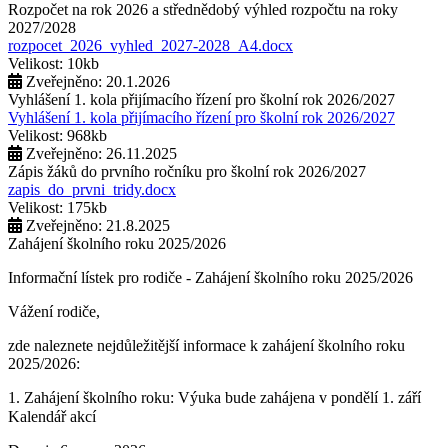
Rozpočet na rok 2026 a střednědobý výhled rozpočtu na roky
2027/2028
rozpocet_2026_vyhled_2027-2028_A4.docx
Velikost: 10kb
Zveřejněno: 20.1.2026
Vyhlášení 1. kola přijímacího řízení pro školní rok 2026/2027
Vyhlášení 1. kola přijímacího řízení pro školní rok 2026/2027
Velikost: 968kb
Zveřejněno: 26.11.2025
Zápis žáků do prvního ročníku pro školní rok 2026/2027
zapis_do_prvni_tridy.docx
Velikost: 175kb
Zveřejněno: 21.8.2025
Zahájení školního roku 2025/2026
Informační lístek pro rodiče - Zahájení školního roku 2025/2026
Vážení rodiče,
zde naleznete nejdůležitější informace k zahájení školního roku
2025/2026:
1. Zahájení školního roku: Výuka bude zahájena v pondělí 1. září
2025. Tento den končí po 1. vyučovací hodině. Provoz školní
Kalendář akcí
družiny nebude zajištěn a obědy se v tento den neposkytují.