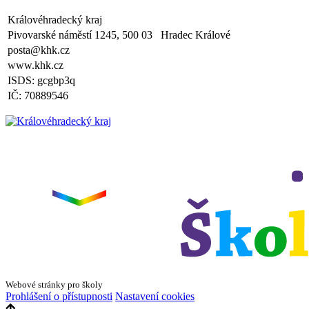
plavecká výuka, V., VI. a VII.třída
Královéhradecký kraj
Zveřejněno: 8.4.2025
Třídní schůzky dne 8. 4. 2025 od 13 - 16 hodin
Pivovarské náměstí 1245, 500 03 Hradec Králové
posta@khk.cz
www.khk.cz
ISDS: gcgbp3q
IČ: 70889546
Webové stránky pro školy
Prohlášení o přístupnosti
Nastavení cookies