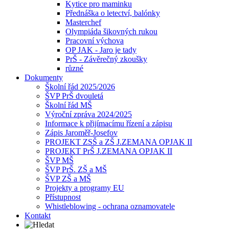
Kytice pro maminku
Přednáška o letectví, balónky
Masterchef
Olympiáda šikovných rukou
Pracovní výchova
OP JAK - Jaro je tady
PrŠ - Závěrečný zkoušky
různé
Dokumenty
Školní řád 2025/2026
ŠVP PrŠ dvouletá
Školní řád MŠ
Výroční zpráva 2024/2025
Informace k přijímacímu řízení a zápisu
Zápis Jaroměř-Josefov
PROJEKT ZSŠ a ZŠ J.ZEMANA OPJAK II
PROJEKT PrŠ J.ZEMANA OPJAK II
ŠVP MŠ
ŠVP PrŠ. ZŠ a MŠ
ŠVP ZŠ a MŠ
Projekty a programy EU
Přístupnost
Whistleblowing - ochrana oznamovatele
Kontakt