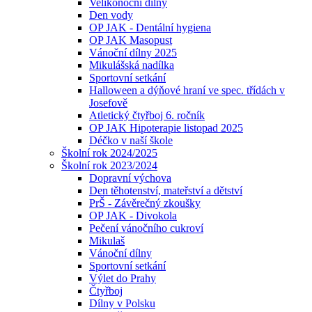
Velikonoční dílny
Den vody
OP JAK - Dentální hygiena
OP JAK Masopust
Vánoční dílny 2025
Mikulášská nadílka
Sportovní setkání
Halloween a dýňové hraní ve spec. třídách v
Josefově
Atletický čtyřboj 6. ročník
OP JAK Hipoterapie listopad 2025
Déčko v naší škole
Školní rok 2024/2025
Školní rok 2023/2024
Dopravní výchova
Den těhotenství, mateřství a dětství
PrŠ - Závěrečný zkoušky
OP JAK - Divokola
Pečení vánočního cukroví
Mikulaš
Vánoční dílny
Sportovní setkání
Výlet do Prahy
Čtyřboj
Dílny v Polsku