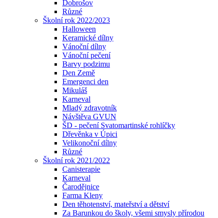
Dobrošov
Různé
Školní rok 2022/2023
Halloween
Keramické dílny
Vánoční dílny
Vánoční pečení
Barvy podzimu
Den Země
Emergenci den
Mikuláš
Karneval
Mladý zdravotník
Návštěva GVUN
ŠD - pečení Svatomartinské rohlíčky
Dřevěnka v Úpici
Velikonoční dílny
Různé
Školní rok 2021/2022
Canisterapie
Karneval
Čarodějnice
Farma Kleny
Den těhotenství, mateřství a dětství
Za Barunkou do školy, všemi smysly přírodou