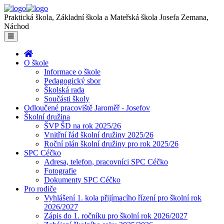
Praktická škola, Základní škola a Mateřská škola Josefa Zemana,
Náchod
O škole
Informace o škole
Pedagogický sbor
Školská rada
Součásti školy
Odloučené pracoviště Jaroměř - Josefov
Školní družina
ŠVP ŠD na rok 2025/26
Vnitřní řád školní družiny 2025/26
Roční plán školní družiny pro rok 2025/26
SPC Céčko
Adresa, telefon, pracovníci SPC Céčko
Fotografie
Dokumenty SPC Céčko
Pro rodiče
Vyhlášení 1. kola přijímacího řízení pro školní rok
2026/2027
Zápis do 1. ročníku pro školní rok 2026/2027