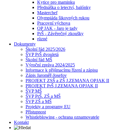
Kytice pro maminku
Přednáška o letectví, balónky
Masterchef
Olympiáda šikovných rukou
Pracovní výchova
OP JAK - Jaro je tady
PrŠ - Závěrečný zkoušky
různé
Dokumenty
Školní řád 2025/2026
ŠVP PrŠ dvouletá
Školní řád MŠ
Výroční zpráva 2024/2025
Informace k přijímacímu řízení a zápisu
Zápis Jaroměř-Josefov
PROJEKT ZSŠ a ZŠ J.ZEMANA OPJAK II
PROJEKT PrŠ J.ZEMANA OPJAK II
ŠVP MŠ
ŠVP PrŠ. ZŠ a MŠ
ŠVP ZŠ a MŠ
Projekty a programy EU
Přístupnost
Whistleblowing - ochrana oznamovatele
Kontakt