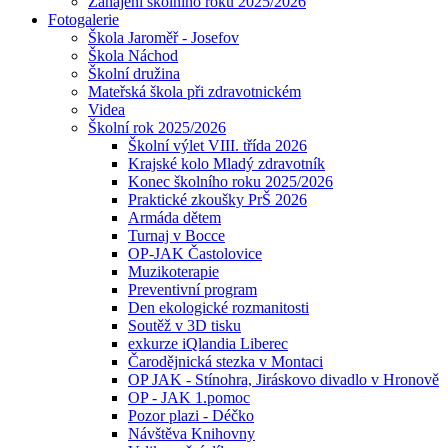
Zahájení školního roku 2025/2026
Fotogalerie
Škola Jaroměř - Josefov
Škola Náchod
Školní družina
Mateřská škola při zdravotnickém
Videa
Školní rok 2025/2026
Školní výlet VIII. třída 2026
Krajské kolo Mladý zdravotník
Konec školního roku 2025/2026
Praktické zkoušky PrŠ 2026
Armáda dětem
Turnaj v Bocce
OP-JAK Častolovice
Muzikoterapie
Preventivní program
Den ekologické rozmanitosti
Soutěž v 3D tisku
exkurze iQlandia Liberec
Čarodějnická stezka v Montaci
OP JAK - Stínohra, Jiráskovo divadlo v Hronově
OP - JAK 1.pomoc
Pozor plazi - Déčko
Návštěva Knihovny