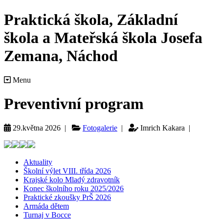
Praktická škola, Základní
škola a Mateřská škola Josefa
Zemana, Náchod
Menu
Preventivní program
29.května 2026 |
Fotogalerie
|
Imrich Kakara |
Aktuality
Školní výlet VIII. třída 2026
Krajské kolo Mladý zdravotník
Konec školního roku 2025/2026
Praktické zkoušky PrŠ 2026
Armáda dětem
Turnaj v Bocce