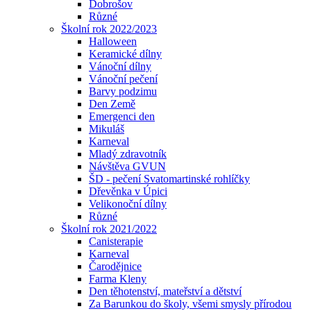
Dobrošov
Různé
Školní rok 2022/2023
Halloween
Keramické dílny
Vánoční dílny
Vánoční pečení
Barvy podzimu
Den Země
Emergenci den
Mikuláš
Karneval
Mladý zdravotník
Návštěva GVUN
ŠD - pečení Svatomartinské rohlíčky
Dřevěnka v Úpici
Velikonoční dílny
Různé
Školní rok 2021/2022
Canisterapie
Karneval
Čarodějnice
Farma Kleny
Den těhotenství, mateřství a dětství
Za Barunkou do školy, všemi smysly přírodou