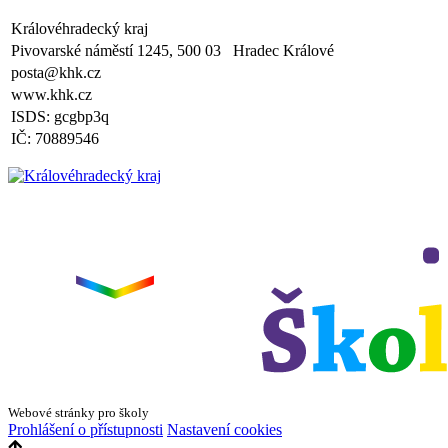
plavecká výuka, V., VI. a VII.třída
Královéhradecký kraj
Zveřejněno: 8.4.2025
Třídní schůzky dne 8. 4. 2025 od 13 - 16 hodin
Pivovarské náměstí 1245, 500 03 Hradec Králové
posta@khk.cz
www.khk.cz
ISDS: gcgbp3q
IČ: 70889546
Webové stránky pro školy
Prohlášení o přístupnosti
Nastavení cookies