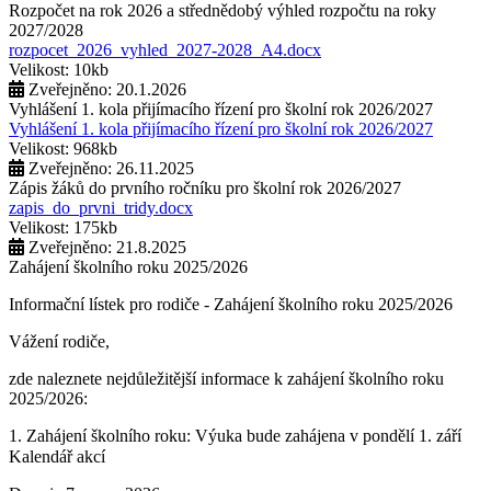
Rozpočet na rok 2026 a střednědobý výhled rozpočtu na roky
2027/2028
rozpocet_2026_vyhled_2027-2028_A4.docx
Velikost: 10kb
Zveřejněno: 20.1.2026
Vyhlášení 1. kola přijímacího řízení pro školní rok 2026/2027
Vyhlášení 1. kola přijímacího řízení pro školní rok 2026/2027
Velikost: 968kb
Zveřejněno: 26.11.2025
Zápis žáků do prvního ročníku pro školní rok 2026/2027
zapis_do_prvni_tridy.docx
Velikost: 175kb
Zveřejněno: 21.8.2025
Zahájení školního roku 2025/2026
Informační lístek pro rodiče - Zahájení školního roku 2025/2026
Vážení rodiče,
zde naleznete nejdůležitější informace k zahájení školního roku
2025/2026:
1. Zahájení školního roku: Výuka bude zahájena v pondělí 1. září
2025. Tento den končí po 1. vyučovací hodině. Provoz školní
Kalendář akcí
družiny nebude zajištěn a obědy se v tento den neposkytují.