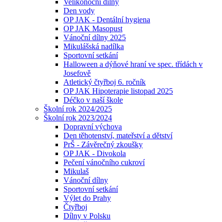
Velikonoční dílny
Den vody
OP JAK - Dentální hygiena
OP JAK Masopust
Vánoční dílny 2025
Mikulášská nadílka
Sportovní setkání
Halloween a dýňové hraní ve spec. třídách v
Josefově
Atletický čtyřboj 6. ročník
OP JAK Hipoterapie listopad 2025
Déčko v naší škole
Školní rok 2024/2025
Školní rok 2023/2024
Dopravní výchova
Den těhotenství, mateřství a dětství
PrŠ - Závěrečný zkoušky
OP JAK - Divokola
Pečení vánočního cukroví
Mikulaš
Vánoční dílny
Sportovní setkání
Výlet do Prahy
Čtyřboj
Dílny v Polsku