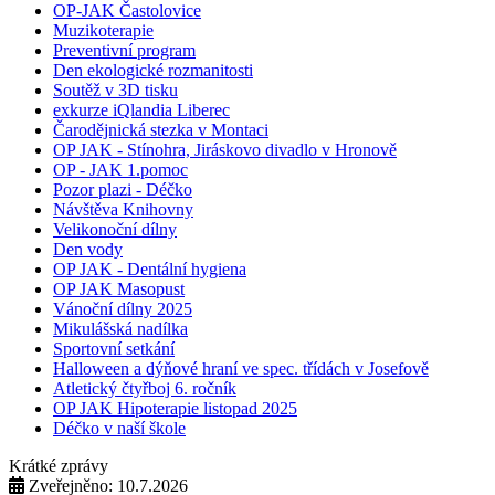
OP-JAK Častolovice
Muzikoterapie
Preventivní program
Den ekologické rozmanitosti
Soutěž v 3D tisku
exkurze iQlandia Liberec
Čarodějnická stezka v Montaci
OP JAK - Stínohra, Jiráskovo divadlo v Hronově
OP - JAK 1.pomoc
Pozor plazi - Déčko
Návštěva Knihovny
Velikonoční dílny
Den vody
OP JAK - Dentální hygiena
OP JAK Masopust
Vánoční dílny 2025
Mikulášská nadílka
Sportovní setkání
Halloween a dýňové hraní ve spec. třídách v Josefově
Atletický čtyřboj 6. ročník
OP JAK Hipoterapie listopad 2025
Déčko v naší škole
Krátké zprávy
Zveřejněno: 10.7.2026