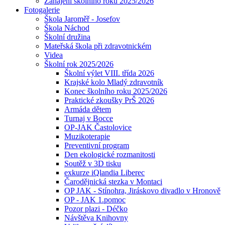
Zahájení školního roku 2025/2026
Fotogalerie
Škola Jaroměř - Josefov
Škola Náchod
Školní družina
Mateřská škola při zdravotnickém
Videa
Školní rok 2025/2026
Školní výlet VIII. třída 2026
Krajské kolo Mladý zdravotník
Konec školního roku 2025/2026
Praktické zkoušky PrŠ 2026
Armáda dětem
Turnaj v Bocce
OP-JAK Častolovice
Muzikoterapie
Preventivní program
Den ekologické rozmanitosti
Soutěž v 3D tisku
exkurze iQlandia Liberec
Čarodějnická stezka v Montaci
OP JAK - Stínohra, Jiráskovo divadlo v Hronově
OP - JAK 1.pomoc
Pozor plazi - Déčko
Návštěva Knihovny