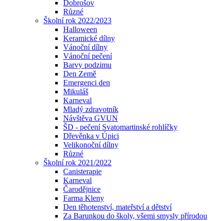
Dobrošov
Různé
Školní rok 2022/2023
Halloween
Keramické dílny
Vánoční dílny
Vánoční pečení
Barvy podzimu
Den Země
Emergenci den
Mikuláš
Karneval
Mladý zdravotník
Návštěva GVUN
ŠD - pečení Svatomartinské rohlíčky
Dřevěnka v Úpici
Velikonoční dílny
Různé
Školní rok 2021/2022
Canisterapie
Karneval
Čarodějnice
Farma Kleny
Den těhotenství, mateřství a dětství
Za Barunkou do školy, všemi smysly přírodou