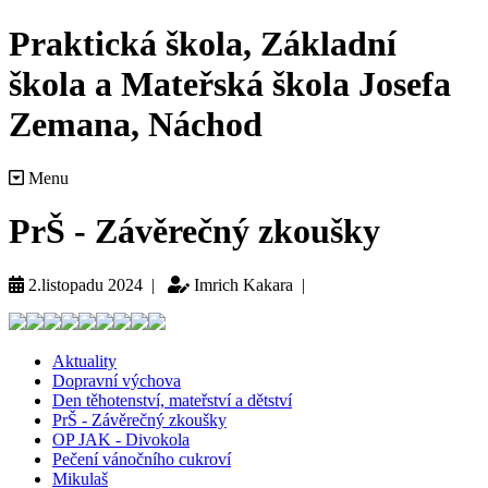
Praktická škola, Základní
škola a Mateřská škola Josefa
Zemana, Náchod
Menu
PrŠ - Závěrečný zkoušky
2.listopadu 2024 |
Imrich Kakara |
Aktuality
Dopravní výchova
Den těhotenství, mateřství a dětství
PrŠ - Závěrečný zkoušky
OP JAK - Divokola
Pečení vánočního cukroví
Mikulaš