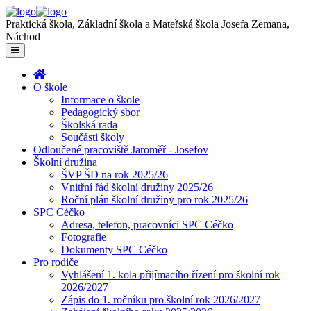
Praktická škola, Základní škola a Mateřská škola Josefa Zemana,
Náchod
O škole
Informace o škole
Pedagogický sbor
Školská rada
Součásti školy
Odloučené pracoviště Jaroměř - Josefov
Školní družina
ŠVP ŠD na rok 2025/26
Vnitřní řád školní družiny 2025/26
Roční plán školní družiny pro rok 2025/26
SPC Céčko
Adresa, telefon, pracovníci SPC Céčko
Fotografie
Dokumenty SPC Céčko
Pro rodiče
Vyhlášení 1. kola přijímacího řízení pro školní rok
2026/2027
Zápis do 1. ročníku pro školní rok 2026/2027