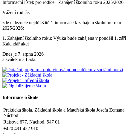
Informační lístek pro rodiče - Zahájení školního roku 2025/2026
Vážení rodiče,
zde naleznete nejdůležitější informace k zahájení školního roku
2025/2026:
1. Zahájení školního roku: Výuka bude zahájena v pondělí 1. září
2025. Tento den končí po 1. vyučovací hodině. Provoz školní
Kalendář akcí
družiny nebude zajištěn a obědy se v tento den neposkytují.
Dnes je 7. srpna 2026
2. Výuka: Od úterý 2. září 2025 bude probíhat výuka denně od 8:00
a svátek má Lada.
do 11:25 hodin.
3. Dohled: Od 11:25 do 12:30 bude zajištěn dohled nad žáky, kteří
půjdou na oběd nebo jsou přihlášeni do školní družiny.
4. Školní družina: Provoz školní družiny bude od 12:30 do 15:30
hodin (pro žáky se schválenou přihláškou do ŠD).
Informace o škole
5. Projekt „Obědy do škol“: Zákonní zástupci žáků, kteří budou do
Praktická škola, Základní škola a Mateřská škola Josefa Zemana,
projektu zapojeni, předloží škole platné potvrzení z Úřadu práce o
Náchod
pobírání dávek hmotné nouze. Tito zákonní zástupci budou dne 2.
září 2025 kontaktováni vedením školy s podrobnějšími informacemi.
Raisova 677, Náchod, 547 01
+420 491 422 910
V Náchodě dne 20. srpna 2025 Ing. Ivo Feistauer ředitel školy