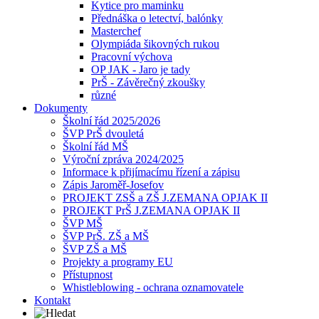
Kytice pro maminku
Přednáška o letectví, balónky
Masterchef
Olympiáda šikovných rukou
Pracovní výchova
OP JAK - Jaro je tady
PrŠ - Závěrečný zkoušky
různé
Dokumenty
Školní řád 2025/2026
ŠVP PrŠ dvouletá
Školní řád MŠ
Výroční zpráva 2024/2025
Informace k přijímacímu řízení a zápisu
Zápis Jaroměř-Josefov
PROJEKT ZSŠ a ZŠ J.ZEMANA OPJAK II
PROJEKT PrŠ J.ZEMANA OPJAK II
ŠVP MŠ
ŠVP PrŠ. ZŠ a MŠ
ŠVP ZŠ a MŠ
Projekty a programy EU
Přístupnost
Whistleblowing - ochrana oznamovatele
Kontakt