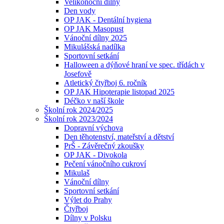
Velikonoční dílny
Den vody
OP JAK - Dentální hygiena
OP JAK Masopust
Vánoční dílny 2025
Mikulášská nadílka
Sportovní setkání
Halloween a dýňové hraní ve spec. třídách v
Josefově
Atletický čtyřboj 6. ročník
OP JAK Hipoterapie listopad 2025
Déčko v naší škole
Školní rok 2024/2025
Školní rok 2023/2024
Dopravní výchova
Den těhotenství, mateřství a dětství
PrŠ - Závěrečný zkoušky
OP JAK - Divokola
Pečení vánočního cukroví
Mikulaš
Vánoční dílny
Sportovní setkání
Výlet do Prahy
Čtyřboj
Dílny v Polsku