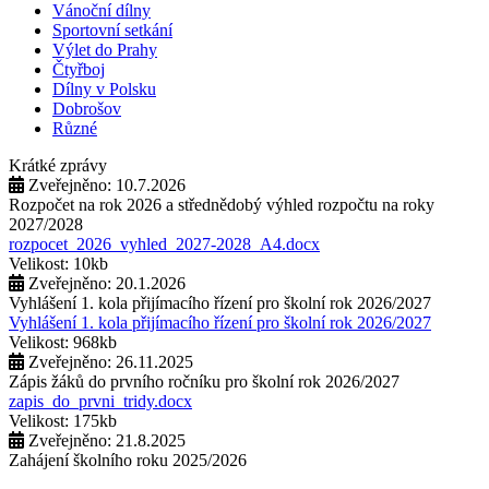
Vánoční dílny
Sportovní setkání
Výlet do Prahy
Čtyřboj
Dílny v Polsku
Dobrošov
Různé
Krátké zprávy
Zveřejněno: 10.7.2026
Rozpočet na rok 2026 a střednědobý výhled rozpočtu na roky
2027/2028
rozpocet_2026_vyhled_2027-2028_A4.docx
Velikost: 10kb
Zveřejněno: 20.1.2026
Vyhlášení 1. kola přijímacího řízení pro školní rok 2026/2027
Vyhlášení 1. kola přijímacího řízení pro školní rok 2026/2027
Velikost: 968kb
Zveřejněno: 26.11.2025
Zápis žáků do prvního ročníku pro školní rok 2026/2027
zapis_do_prvni_tridy.docx
Velikost: 175kb
Zveřejněno: 21.8.2025
Zahájení školního roku 2025/2026