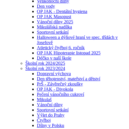
Velikonoční dílny
Den vody
OP JAK - Dentální hygiena
OP JAK Masopust
Vánoční dílny 2025
Mikulášská nadílka
Sportovní setkání
Halloween a dýňové hraní ve spec. třídách v
Josefově
Atletický čtyřboj 6. ročník
OP JAK Hipoterapie listopad 2025
Déčko v naší škole
Školní rok 2024/2025
Školní rok 2023/2024
Dopravní výchova
Den těhotenství, mateřství a dětství
PrŠ - Závěrečný zkoušky
OP JAK - Divokola
Pečení vánočního cukroví
Mikulaš
Vánoční dílny
Sportovní setkání
Výlet do Prahy
Čtyřboj
Dílny v Polsku