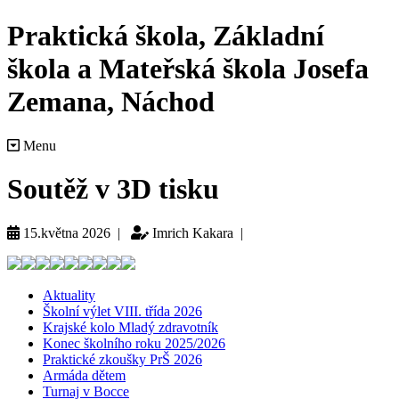
Praktická škola, Základní
škola a Mateřská škola Josefa
Zemana, Náchod
Menu
Soutěž v 3D tisku
15.května 2026 |
Imrich Kakara |
Aktuality
Školní výlet VIII. třída 2026
Krajské kolo Mladý zdravotník
Konec školního roku 2025/2026
Praktické zkoušky PrŠ 2026
Armáda dětem
Turnaj v Bocce