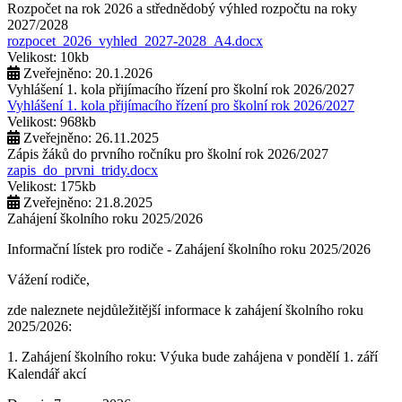
Rozpočet na rok 2026 a střednědobý výhled rozpočtu na roky
2027/2028
rozpocet_2026_vyhled_2027-2028_A4.docx
Velikost: 10kb
Zveřejněno: 20.1.2026
Vyhlášení 1. kola přijímacího řízení pro školní rok 2026/2027
Vyhlášení 1. kola přijímacího řízení pro školní rok 2026/2027
Velikost: 968kb
Zveřejněno: 26.11.2025
Zápis žáků do prvního ročníku pro školní rok 2026/2027
zapis_do_prvni_tridy.docx
Velikost: 175kb
Zveřejněno: 21.8.2025
Zahájení školního roku 2025/2026
Informační lístek pro rodiče - Zahájení školního roku 2025/2026
Vážení rodiče,
zde naleznete nejdůležitější informace k zahájení školního roku
2025/2026:
1. Zahájení školního roku: Výuka bude zahájena v pondělí 1. září
2025. Tento den končí po 1. vyučovací hodině. Provoz školní
Kalendář akcí
družiny nebude zajištěn a obědy se v tento den neposkytují.