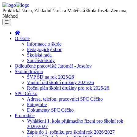
Praktická škola, Základní škola a Mateřská škola Josefa Zemana,
Náchod
O škole
Informace o škole
Pedagogický sbor
Školská rada
Součásti školy
Odloučené pracoviště Jaroměř - Josefov
Školní družina
ŠVP ŠD na rok 2025/26
Vnitřní řád školní družiny 2025/26
Roční plán školní družiny pro rok 2025/26
SPC Céčko
Adresa, telefon, pracovníci SPC Céčko
Fotografie
Dokumenty SPC Céčko
Pro rodiče
Vyhlášení 1. kola přijímacího řízení pro školní rok
2026/2027
Zápis do 1. ročníku pro školní rok 2026/2027