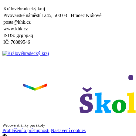
plavecká výuka, V., VI. a VII.třída
Královéhradecký kraj
Zveřejněno: 8.4.2025
Třídní schůzky dne 8. 4. 2025 od 13 - 16 hodin
Pivovarské náměstí 1245, 500 03 Hradec Králové
posta@khk.cz
www.khk.cz
ISDS: gcgbp3q
IČ: 70889546
Webové stránky pro školy
Prohlášení o přístupnosti
Nastavení cookies