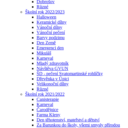
Dobrošov
Různé
Školní rok 2022/2023
Halloween
Keramické dílny
Vánoční dílny
Vánoční pečení
Barvy podzimu
Den Země
Emergenci den
Mikuláš
Karneval
Mladý zdravotník
Návštěva GVUN
ŠD - pečení Svatomartinské rohlíčky
Dřevěnka v Úpici
Velikonoční dílny
Různé
Školní rok 2021/2022
Canisterapie
Karneval
Čarodějnice
Farma Kleny
Den těhotenství, mateřství a dětství
Za Barunkou do školy, všemi smysly přírodou