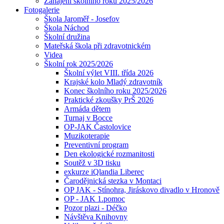
Zahájení školního roku 2025/2026
Fotogalerie
Škola Jaroměř - Josefov
Škola Náchod
Školní družina
Mateřská škola při zdravotnickém
Videa
Školní rok 2025/2026
Školní výlet VIII. třída 2026
Krajské kolo Mladý zdravotník
Konec školního roku 2025/2026
Praktické zkoušky PrŠ 2026
Armáda dětem
Turnaj v Bocce
OP-JAK Častolovice
Muzikoterapie
Preventivní program
Den ekologické rozmanitosti
Soutěž v 3D tisku
exkurze iQlandia Liberec
Čarodějnická stezka v Montaci
OP JAK - Stínohra, Jiráskovo divadlo v Hronově
OP - JAK 1.pomoc
Pozor plazi - Déčko
Návštěva Knihovny