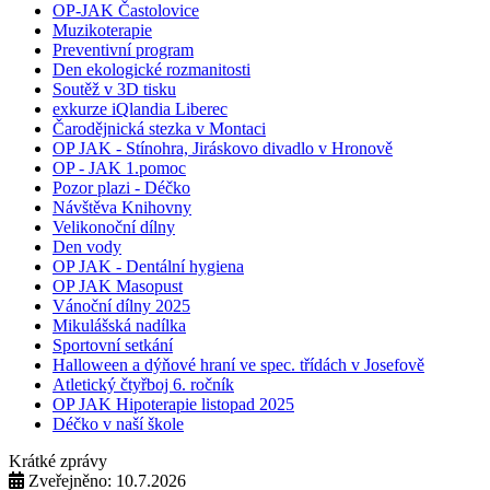
OP-JAK Častolovice
Muzikoterapie
Preventivní program
Den ekologické rozmanitosti
Soutěž v 3D tisku
exkurze iQlandia Liberec
Čarodějnická stezka v Montaci
OP JAK - Stínohra, Jiráskovo divadlo v Hronově
OP - JAK 1.pomoc
Pozor plazi - Déčko
Návštěva Knihovny
Velikonoční dílny
Den vody
OP JAK - Dentální hygiena
OP JAK Masopust
Vánoční dílny 2025
Mikulášská nadílka
Sportovní setkání
Halloween a dýňové hraní ve spec. třídách v Josefově
Atletický čtyřboj 6. ročník
OP JAK Hipoterapie listopad 2025
Déčko v naší škole
Krátké zprávy
Zveřejněno: 10.7.2026