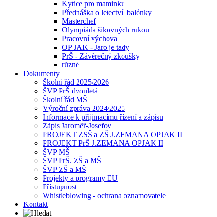
Kytice pro maminku
Přednáška o letectví, balónky
Masterchef
Olympiáda šikovných rukou
Pracovní výchova
OP JAK - Jaro je tady
PrŠ - Závěrečný zkoušky
různé
Dokumenty
Školní řád 2025/2026
ŠVP PrŠ dvouletá
Školní řád MŠ
Výroční zpráva 2024/2025
Informace k přijímacímu řízení a zápisu
Zápis Jaroměř-Josefov
PROJEKT ZSŠ a ZŠ J.ZEMANA OPJAK II
PROJEKT PrŠ J.ZEMANA OPJAK II
ŠVP MŠ
ŠVP PrŠ. ZŠ a MŠ
ŠVP ZŠ a MŠ
Projekty a programy EU
Přístupnost
Whistleblowing - ochrana oznamovatele
Kontakt