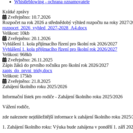
Whistleblowing - ochrana oznamovatele
Krátké zprávy
Zveřejněno: 10.7.2026
Rozpočet na rok 2026 a střednědobý výhled rozpočtu na roky 2027/
rozpocet_2026_vyhled_2027-2028_A4.docx
Velikost: 10kb
Zveřejněno: 20.1.2026
Vyhlášení 1. kola přijímacího řízení pro školní rok 2026/2027
Vyhlášení 1. kola přijímacího řízení pro školní rok 2026/2027
Velikost: 968kb
Zveřejněno: 26.11.2025
Zápis žáků do prvního ročníku pro školní rok 2026/2027
zapis_do_prvni_tridy.docx
Velikost: 175kb
Zveřejněno: 21.8.2025
Zahájení školního roku 2025/2026
Informační lístek pro rodiče - Zahájení školního roku 2025/2026
Vážení rodiče,
zde naleznete nejdůležitější informace k zahájení školního roku 2025
1. Zahájení školního roku: Výuka bude zahájena v pondělí 1. září 202