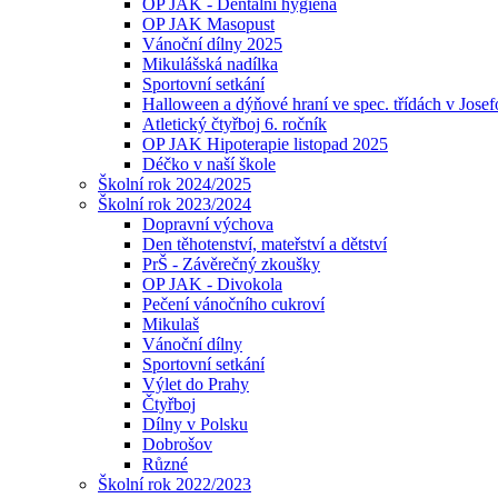
OP JAK - Dentální hygiena
OP JAK Masopust
Vánoční dílny 2025
Mikulášská nadílka
Sportovní setkání
Halloween a dýňové hraní ve spec. třídách v Jose
Atletický čtyřboj 6. ročník
OP JAK Hipoterapie listopad 2025
Déčko v naší škole
Školní rok 2024/2025
Školní rok 2023/2024
Dopravní výchova
Den těhotenství, mateřství a dětství
PrŠ - Závěrečný zkoušky
OP JAK - Divokola
Pečení vánočního cukroví
Mikulaš
Vánoční dílny
Sportovní setkání
Výlet do Prahy
Čtyřboj
Dílny v Polsku
Dobrošov
Různé
Školní rok 2022/2023