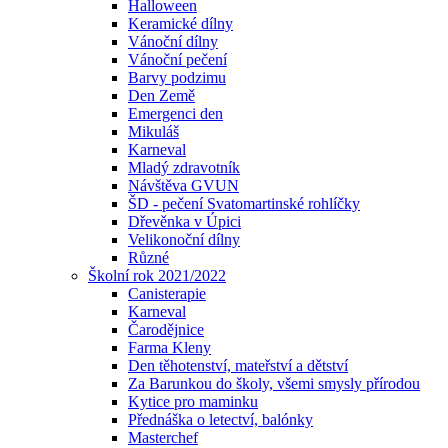
Halloween
Keramické dílny
Vánoční dílny
Vánoční pečení
Barvy podzimu
Den Země
Emergenci den
Mikuláš
Karneval
Mladý zdravotník
Návštěva GVUN
ŠD - pečení Svatomartinské rohlíčky
Dřevěnka v Úpici
Velikonoční dílny
Různé
Školní rok 2021/2022
Canisterapie
Karneval
Čarodějnice
Farma Kleny
Den těhotenství, mateřství a dětství
Za Barunkou do školy, všemi smysly přírodou
Kytice pro maminku
Přednáška o letectví, balónky
Masterchef