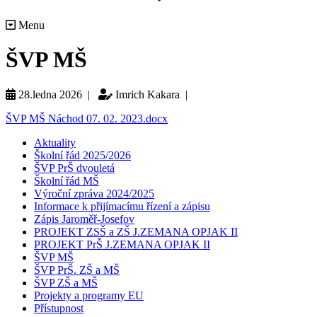
Menu
ŠVP MŠ
28.ledna 2026 |
Imrich Kakara |
ŠVP MŠ Náchod 07. 02. 2023.docx
Aktuality
Školní řád 2025/2026
ŠVP PrŠ dvouletá
Školní řád MŠ
Výroční zpráva 2024/2025
Informace k přijímacímu řízení a zápisu
Zápis Jaroměř-Josefov
PROJEKT ZSŠ a ZŠ J.ZEMANA OPJAK II
PROJEKT PrŠ J.ZEMANA OPJAK II
ŠVP MŠ
ŠVP PrŠ. ZŠ a MŠ
ŠVP ZŠ a MŠ
Projekty a programy EU
Přístupnost