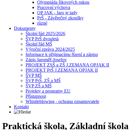
Olympiáda šikovných rukou
Pracovní výchova
OP JAK - Jaro je tady
PrŠ - Závěrečný zkoušky
různé
Dokumenty
Školní řád 2025/2026
ŠVP PrŠ dvouletá
Školní řád MŠ
Výroční zpráva 2024/2025
Informace k přijímacímu řízení a zápisu
Zápis Jaroměř-Josefov
PROJEKT ZSŠ a ZŠ J.ZEMANA OPJAK II
PROJEKT PrŠ J.ZEMANA OPJAK II
ŠVP MŠ
ŠVP PrŠ. ZŠ a MŠ
ŠVP ZŠ a MŠ
Projekty a programy EU
Přístupnost
Whistleblowing - ochrana oznamovatele
Kontakt
Praktická škola, Základní škol