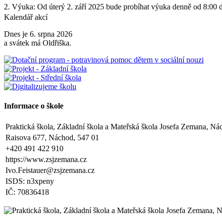
2. Výuka: Od úterý 2. září 2025 bude probíhat výuka denně od 8:00 
Kalendář akcí
3. Dohled: Od 11:25 do 12:30 bude zajištěn dohled nad žáky, kteří pů
Dnes je 6. srpna 2026
4. Školní družina: Provoz školní družiny bude od 12:30 do 15:30 hod
a svátek má Oldřiška.
5. Projekt „Obědy do škol“: Zákonní zástupci žáků, kteří budou do pr
kontaktováni vedením školy s podrobnějšími informacemi.
V Náchodě dne 20. srpna 2025 Ing. Ivo Feistauer ředitel školy
Zveřejněno: 29.5.2025
Informace o škole
Branný den v Josefově
Zveřejněno: 23.5.2025
Šípkovaná - Nové Město nad Metují, VI. a VII. třída
Praktická škola, Základní škola a Mateřská škola Josefa Zemana, Ná
Zveřejněno: 21.5.2025
Raisova 677, Náchod, 547 01
Třídní výlet Liberec IV.třída
+420 491 422 910
Zveřejněno: 20.5.2025
https://www.zsjzemana.cz
Výlet do ZOO Dvůr Králové n/L
Ivo.Feistauer@zsjzemana.cz
Zveřejněno: 16.5.2025
plavecká výuka, V., VI. a VII.třída
ISDS: n3xpeny
Zveřejněno: 8.4.2025
IČ: 70836418
Třídní schůzky dne 8. 4. 2025 od 13 - 16 hodin