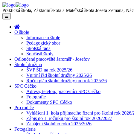
Praktická škola, Základní škola a Mateřská škola Josefa Zemana, Ná
O škole
Informace o škole
Pedagogický sbor
Školská rada
Součásti školy
Odloučené pracoviště Jaroměř - Josefov
Školní družina
ŠVP ŠD na rok 2025/26
Vnitřní řád školní družiny 2025/26
Roční plán školní družiny pro rok 2025/26
SPC Céčko
Adresa, telefon, pracovníci SPC Céčko
Fotografie
Dokumenty SPC Céčko
Pro rodiče
Vyhlášení 1. kola přijímacího řízení pro školní rok 2026
Zápis do 1. ročníku pro školní rok 2026/2027
Zahájení školního roku 2025/2026
Fotogalerie