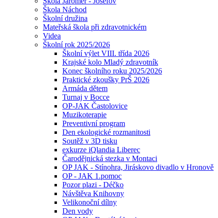
Škola Jaroměř - Josefov
Škola Náchod
Školní družina
Mateřská škola při zdravotnickém
Videa
Školní rok 2025/2026
Školní výlet VIII. třída 2026
Krajské kolo Mladý zdravotník
Konec školního roku 2025/2026
Praktické zkoušky PrŠ 2026
Armáda dětem
Turnaj v Bocce
OP-JAK Častolovice
Muzikoterapie
Preventivní program
Den ekologické rozmanitosti
Soutěž v 3D tisku
exkurze iQlandia Liberec
Čarodějnická stezka v Montaci
OP JAK - Stínohra, Jiráskovo divadlo v Hronově
OP - JAK 1.pomoc
Pozor plazi - Déčko
Návštěva Knihovny
Velikonoční dílny
Den vody