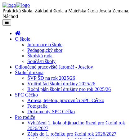
Praktická škola, Základní škola a Mateřská škola Josefa Zemana,
Náchod
O škole
Informace o škole
Pedagogický sbor
Školská rada
Součásti školy
Odloučené pracoviště Jaroměř - Josefov
Školní družina
ŠVP ŠD na rok 2025/26
Vnitřní řád školní družiny 2025/26
Roční plán školní družiny pro rok 2025/26
SPC Céčko
Adresa, telefon, pracovníci SPC Céčko
Fotografie
Dokumenty SPC Céčko
Pro rodiče
Vyhlášení 1. kola přijímacího řízení pro školní rok
2026/2027
Zápis do 1. ročníku pro školní rok 2026/2027