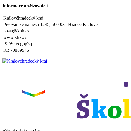
Výlet do ZOO Dvůr Králové n/L
Informace o zřizovateli
Zveřejněno: 16.5.2025
plavecká výuka, V., VI. a VII.třída
Královéhradecký kraj
Zveřejněno: 8.4.2025
Třídní schůzky dne 8. 4. 2025 od 13 - 16 hodin
Pivovarské náměstí 1245, 500 03 Hradec Králové
posta@khk.cz
www.khk.cz
ISDS: gcgbp3q
IČ: 70889546
Webové stránky pro školy