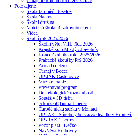
Zahájení školního roku 2025/2026
Fotogalerie
Škola Jaroměř - Josefov
Škola Náchod
Školní družina
Mateřská škola při zdravotnickém
Videa
Školní rok 2025/2026
Školní výlet VIII. třída 2026
Krajské kolo Mladý zdravotník
Konec školního roku 2025/2026
Praktické zkoušky PrŠ 2026
Armáda dětem
Turnaj v Bocce
OP-JAK Častolovice
Muzikoterapie
Preventivní program
Den ekologické rozmanitosti
Soutěž v 3D tisku
exkurze iQlandia Liberec
Čarodějnická stezka v Montaci
OP JAK - Stínohra, Jiráskovo divadlo v Hronově
OP - JAK 1.pomoc
Pozor plazi - Déčko
Návštěva Knihovny