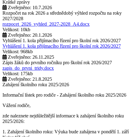
Krátké zprávy
Zveřejněno: 10.7.2026
Rozpočet na rok 2026 a střednědobý výhled rozpočtu na roky
2027/2028
rozpocet_2026_vyhled_2027-2028_A4.docx
Velikost: 10kb
Zveřejněno: 20.1.2026
Vyhlášení 1. kola přijímacího řízení pro školní rok 2026/2027
Vyhlášení 1. kola přijímacího řízení pro školní rok 2026/2027
Velikost: 968kb
Zveřejněno: 26.11.2025
Zápis žáků do prvního ročníku pro školní rok 2026/2027
zapis_do_prvni_tridy.docx
Velikost: 175kb
Zveřejněno: 21.8.2025
Zahájení školního roku 2025/2026
Informační lístek pro rodiče - Zahájení školního roku 2025/2026
Vážení rodiče,
zde naleznete nejdůležitější informace k zahájení školního roku
2025/2026:
1. Zahájení školního roku: Výuka bude zahájena v pondělí 1. září