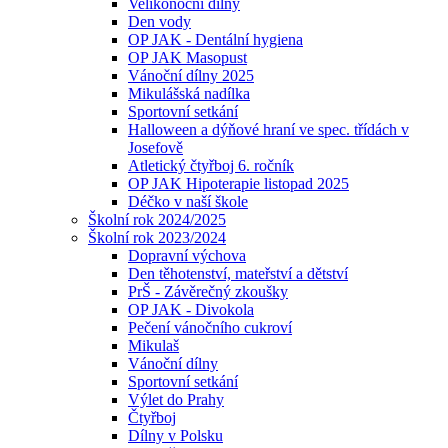
Velikonoční dílny
Den vody
OP JAK - Dentální hygiena
OP JAK Masopust
Vánoční dílny 2025
Mikulášská nadílka
Sportovní setkání
Halloween a dýňové hraní ve spec. třídách v
Josefově
Atletický čtyřboj 6. ročník
OP JAK Hipoterapie listopad 2025
Déčko v naší škole
Školní rok 2024/2025
Školní rok 2023/2024
Dopravní výchova
Den těhotenství, mateřství a dětství
PrŠ - Závěrečný zkoušky
OP JAK - Divokola
Pečení vánočního cukroví
Mikulaš
Vánoční dílny
Sportovní setkání
Výlet do Prahy
Čtyřboj
Dílny v Polsku