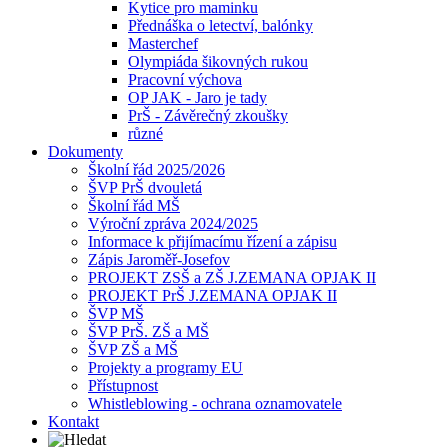
Kytice pro maminku
Přednáška o letectví, balónky
Masterchef
Olympiáda šikovných rukou
Pracovní výchova
OP JAK - Jaro je tady
PrŠ - Závěrečný zkoušky
různé
Dokumenty
Školní řád 2025/2026
ŠVP PrŠ dvouletá
Školní řád MŠ
Výroční zpráva 2024/2025
Informace k přijímacímu řízení a zápisu
Zápis Jaroměř-Josefov
PROJEKT ZSŠ a ZŠ J.ZEMANA OPJAK II
PROJEKT PrŠ J.ZEMANA OPJAK II
ŠVP MŠ
ŠVP PrŠ. ZŠ a MŠ
ŠVP ZŠ a MŠ
Projekty a programy EU
Přístupnost
Whistleblowing - ochrana oznamovatele
Kontakt