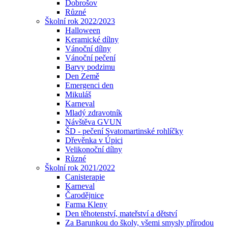
Dobrošov
Různé
Školní rok 2022/2023
Halloween
Keramické dílny
Vánoční dílny
Vánoční pečení
Barvy podzimu
Den Země
Emergenci den
Mikuláš
Karneval
Mladý zdravotník
Návštěva GVUN
ŠD - pečení Svatomartinské rohlíčky
Dřevěnka v Úpici
Velikonoční dílny
Různé
Školní rok 2021/2022
Canisterapie
Karneval
Čarodějnice
Farma Kleny
Den těhotenství, mateřství a dětství
Za Barunkou do školy, všemi smysly přírodou