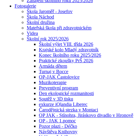
Zahájení školního roku 2025/2026
Fotogalerie
Škola Jaroměř - Josefov
Škola Náchod
Školní družina
Mateřská škola při zdravotnickém
Videa
Školní rok 2025/2026
Školní výlet VIII. třída 2026
Krajské kolo Mladý zdravotník
Konec školního roku 2025/2026
Praktické zkoušky PrŠ 2026
Armáda dětem
Turnaj v Bocce
OP-JAK Častolovice
Muzikoterapie
Preventivní program
Den ekologické rozmanitosti
Soutěž v 3D tisku
exkurze iQlandia Liberec
Čarodějnická stezka v Montaci
OP JAK - Stínohra, Jiráskovo divadlo v Hronově
OP - JAK 1.pomoc
Pozor plazi - Déčko
Návštěva Knihovny