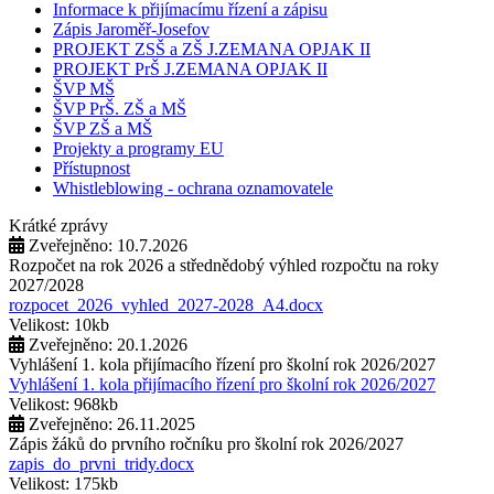
Informace k přijímacímu řízení a zápisu
Zápis Jaroměř-Josefov
PROJEKT ZSŠ a ZŠ J.ZEMANA OPJAK II
PROJEKT PrŠ J.ZEMANA OPJAK II
ŠVP MŠ
ŠVP PrŠ. ZŠ a MŠ
ŠVP ZŠ a MŠ
Projekty a programy EU
Přístupnost
Whistleblowing - ochrana oznamovatele
Krátké zprávy
Zveřejněno: 10.7.2026
Rozpočet na rok 2026 a střednědobý výhled rozpočtu na roky
2027/2028
rozpocet_2026_vyhled_2027-2028_A4.docx
Velikost: 10kb
Zveřejněno: 20.1.2026
Vyhlášení 1. kola přijímacího řízení pro školní rok 2026/2027
Vyhlášení 1. kola přijímacího řízení pro školní rok 2026/2027
Velikost: 968kb
Zveřejněno: 26.11.2025
Zápis žáků do prvního ročníku pro školní rok 2026/2027
zapis_do_prvni_tridy.docx
Velikost: 175kb