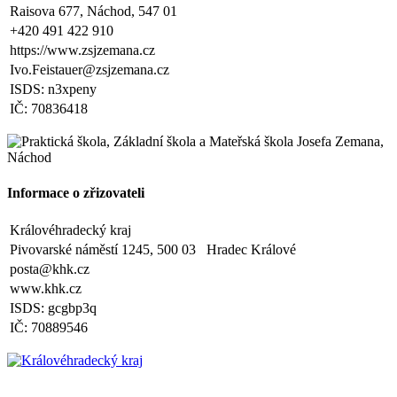
září 2025 kontaktováni vedením školy s podrobnějšími informacemi.
Raisova 677, Náchod, 547 01
+420 491 422 910
V Náchodě dne 20. srpna 2025 Ing. Ivo Feistauer ředitel školy
https://www.zsjzemana.cz
Ivo.Feistauer@zsjzemana.cz
Zveřejněno: 29.5.2025
Branný den v Josefově
ISDS: n3xpeny
Zveřejněno: 23.5.2025
IČ: 70836418
Šípkovaná - Nové Město nad Metují, VI. a VII. třída
Zveřejněno: 21.5.2025
Třídní výlet Liberec IV.třída
Zveřejněno: 20.5.2025
Výlet do ZOO Dvůr Králové n/L
Informace o zřizovateli
Zveřejněno: 16.5.2025
plavecká výuka, V., VI. a VII.třída
Královéhradecký kraj
Zveřejněno: 8.4.2025
Třídní schůzky dne 8. 4. 2025 od 13 - 16 hodin
Pivovarské náměstí 1245, 500 03 Hradec Králové
posta@khk.cz
www.khk.cz
ISDS: gcgbp3q
IČ: 70889546