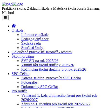
Praktická škola, Základní škola a Mateřská škola Josefa Zemana,
Náchod
O škole
Informace o škole
Pedagogický sbor
Školská rada
Součásti školy
Odloučené pracoviště Jaroměř - Josefov
Školní družina
ŠVP ŠD na rok 2025/26
Vnitřní řád školní družiny 2025/26
Roční plán školní družiny pro rok 2025/26
SPC Céčko
Adresa, telefon, pracovníci SPC Céčko
Fotografie
Dokumenty SPC Céčko
Pro rodiče
Vyhlášení 1. kola přijímacího řízení pro školní rok
2026/2027
Zápis do 1. ročníku pro školní rok 2026/2027