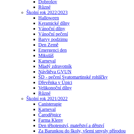
Dobrošov
Různé
Školní rok 2022/2023
Halloween
Keramické dílny
Vánoční dílny
Vánoční pečení
Barvy podzimu
Den Země
Emergenci den
Mikuláš
Karneval
Mladý zdravotník
Návštěva GVUN
ŠD - pečení Svatomartinské rohlíčky
Dřevěnka v Úpici
Velikonoční dílny
Různé
Školní rok 2021/2022
Canisterapie
Karneval
Čarodějnice
Farma Kleny
Den těhotenství, mateřství a dětství
Za Barunkou do školy, všemi smysly přírodou