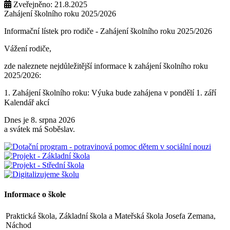
Zveřejněno: 21.8.2025
Zahájení školního roku 2025/2026
Informační lístek pro rodiče - Zahájení školního roku 2025/2026
Vážení rodiče,
zde naleznete nejdůležitější informace k zahájení školního roku
2025/2026:
1. Zahájení školního roku: Výuka bude zahájena v pondělí 1. září
2025. Tento den končí po 1. vyučovací hodině. Provoz školní
Kalendář akcí
družiny nebude zajištěn a obědy se v tento den neposkytují.
Dnes je 8. srpna 2026
2. Výuka: Od úterý 2. září 2025 bude probíhat výuka denně od 8:00
a svátek má Soběslav.
do 11:25 hodin.
3. Dohled: Od 11:25 do 12:30 bude zajištěn dohled nad žáky, kteří
půjdou na oběd nebo jsou přihlášeni do školní družiny.
4. Školní družina: Provoz školní družiny bude od 12:30 do 15:30
hodin (pro žáky se schválenou přihláškou do ŠD).
Informace o škole
5. Projekt „Obědy do škol“: Zákonní zástupci žáků, kteří budou do
Praktická škola, Základní škola a Mateřská škola Josefa Zemana,
projektu zapojeni, předloží škole platné potvrzení z Úřadu práce o
Náchod
pobírání dávek hmotné nouze. Tito zákonní zástupci budou dne 2.