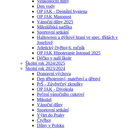
Velikonoční dílny
Den vody
OP JAK - Dentální hygiena
OP JAK Masopust
Vánoční dílny 2025
Mikulášská nadílka
Sportovní setkání
Halloween a dýňové hraní ve spec. třídách v
Josefově
Atletický čtyřboj 6. ročník
OP JAK Hipoterapie listopad 2025
Déčko v naší škole
Školní rok 2024/2025
Školní rok 2023/2024
Dopravní výchova
Den těhotenství, mateřství a dětství
PrŠ - Závěrečný zkoušky
OP JAK - Divokola
Pečení vánočního cukroví
Mikulaš
Vánoční dílny
Sportovní setkání
Výlet do Prahy
Čtyřboj
Dílny v Polsku