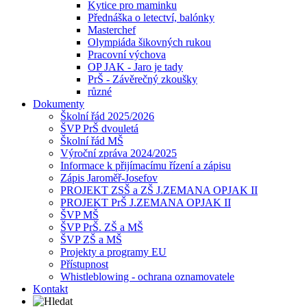
Kytice pro maminku
Přednáška o letectví, balónky
Masterchef
Olympiáda šikovných rukou
Pracovní výchova
OP JAK - Jaro je tady
PrŠ - Závěrečný zkoušky
různé
Dokumenty
Školní řád 2025/2026
ŠVP PrŠ dvouletá
Školní řád MŠ
Výroční zpráva 2024/2025
Informace k přijímacímu řízení a zápisu
Zápis Jaroměř-Josefov
PROJEKT ZSŠ a ZŠ J.ZEMANA OPJAK II
PROJEKT PrŠ J.ZEMANA OPJAK II
ŠVP MŠ
ŠVP PrŠ. ZŠ a MŠ
ŠVP ZŠ a MŠ
Projekty a programy EU
Přístupnost
Whistleblowing - ochrana oznamovatele
Kontakt