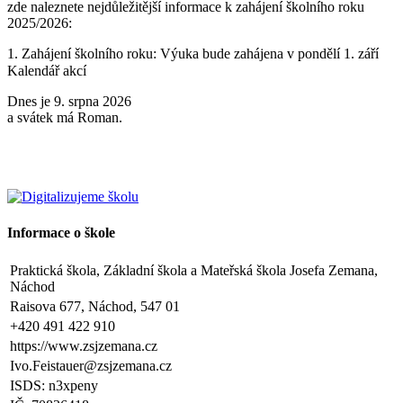
zde naleznete nejdůležitější informace k zahájení školního roku
2025/2026:
1. Zahájení školního roku: Výuka bude zahájena v pondělí 1. září
2025. Tento den končí po 1. vyučovací hodině. Provoz školní
Kalendář akcí
družiny nebude zajištěn a obědy se v tento den neposkytují.
Dnes je 9. srpna 2026
2. Výuka: Od úterý 2. září 2025 bude probíhat výuka denně od 8:00
a svátek má Roman.
do 11:25 hodin.
3. Dohled: Od 11:25 do 12:30 bude zajištěn dohled nad žáky, kteří
půjdou na oběd nebo jsou přihlášeni do školní družiny.
4. Školní družina: Provoz školní družiny bude od 12:30 do 15:30
hodin (pro žáky se schválenou přihláškou do ŠD).
Informace o škole
5. Projekt „Obědy do škol“: Zákonní zástupci žáků, kteří budou do
Praktická škola, Základní škola a Mateřská škola Josefa Zemana,
projektu zapojeni, předloží škole platné potvrzení z Úřadu práce o
Náchod
pobírání dávek hmotné nouze. Tito zákonní zástupci budou dne 2.
září 2025 kontaktováni vedením školy s podrobnějšími informacemi.
Raisova 677, Náchod, 547 01
+420 491 422 910
V Náchodě dne 20. srpna 2025 Ing. Ivo Feistauer ředitel školy
https://www.zsjzemana.cz
Ivo.Feistauer@zsjzemana.cz
Zveřejněno: 29.5.2025
Branný den v Josefově
ISDS: n3xpeny
Zveřejněno: 23.5.2025