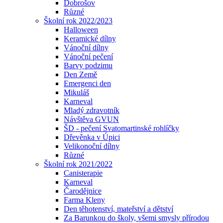
Dobrošov
Různé
Školní rok 2022/2023
Halloween
Keramické dílny
Vánoční dílny
Vánoční pečení
Barvy podzimu
Den Země
Emergenci den
Mikuláš
Karneval
Mladý zdravotník
Návštěva GVUN
ŠD - pečení Svatomartinské rohlíčky
Dřevěnka v Úpici
Velikonoční dílny
Různé
Školní rok 2021/2022
Canisterapie
Karneval
Čarodějnice
Farma Kleny
Den těhotenství, mateřství a dětství
Za Barunkou do školy, všemi smysly přírodou