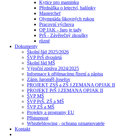
Kytice pro maminku
Přednáška o letectví, balónky
Masterchef
Olympiáda šikovných rukou
Pracovní výchova
OP JAK - Jaro je tady
PrŠ - Závěrečný zkoušky
různé
Dokumenty
Školní řád 2025/2026
ŠVP PrŠ dvouletá
Školní řád MŠ
Výroční zpráva 2024/2025
Informace k přijímacímu řízení a zápisu
Zápis Jaroměř-Josefov
PROJEKT ZSŠ a ZŠ J.ZEMANA OPJAK II
PROJEKT PrŠ J.ZEMANA OPJAK II
ŠVP MŠ
ŠVP PrŠ. ZŠ a MŠ
ŠVP ZŠ a MŠ
Projekty a programy EU
Přístupnost
Whistleblowing - ochrana oznamovatele
Kontakt