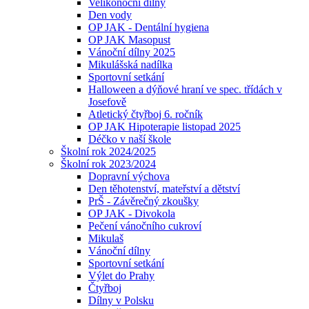
Velikonoční dílny
Den vody
OP JAK - Dentální hygiena
OP JAK Masopust
Vánoční dílny 2025
Mikulášská nadílka
Sportovní setkání
Halloween a dýňové hraní ve spec. třídách v
Josefově
Atletický čtyřboj 6. ročník
OP JAK Hipoterapie listopad 2025
Déčko v naší škole
Školní rok 2024/2025
Školní rok 2023/2024
Dopravní výchova
Den těhotenství, mateřství a dětství
PrŠ - Závěrečný zkoušky
OP JAK - Divokola
Pečení vánočního cukroví
Mikulaš
Vánoční dílny
Sportovní setkání
Výlet do Prahy
Čtyřboj
Dílny v Polsku