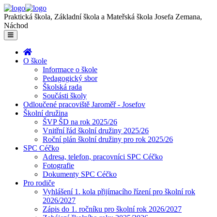
Praktická škola, Základní škola a Mateřská škola Josefa Zemana,
Náchod
O škole
Informace o škole
Pedagogický sbor
Školská rada
Součásti školy
Odloučené pracoviště Jaroměř - Josefov
Školní družina
ŠVP ŠD na rok 2025/26
Vnitřní řád školní družiny 2025/26
Roční plán školní družiny pro rok 2025/26
SPC Céčko
Adresa, telefon, pracovníci SPC Céčko
Fotografie
Dokumenty SPC Céčko
Pro rodiče
Vyhlášení 1. kola přijímacího řízení pro školní rok
2026/2027
Zápis do 1. ročníku pro školní rok 2026/2027