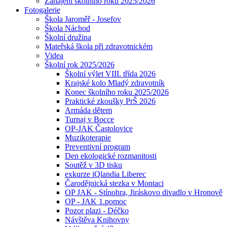
Zahájení školního roku 2025/2026
Fotogalerie
Škola Jaroměř - Josefov
Škola Náchod
Školní družina
Mateřská škola při zdravotnickém
Videa
Školní rok 2025/2026
Školní výlet VIII. třída 2026
Krajské kolo Mladý zdravotník
Konec školního roku 2025/2026
Praktické zkoušky PrŠ 2026
Armáda dětem
Turnaj v Bocce
OP-JAK Častolovice
Muzikoterapie
Preventivní program
Den ekologické rozmanitosti
Soutěž v 3D tisku
exkurze iQlandia Liberec
Čarodějnická stezka v Montaci
OP JAK - Stínohra, Jiráskovo divadlo v Hronově
OP - JAK 1.pomoc
Pozor plazi - Déčko
Návštěva Knihovny