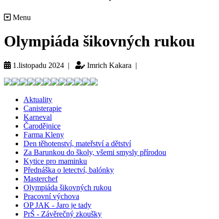
Menu
Olympiáda šikovných rukou
1.listopadu 2024 |
Imrich Kakara |
Aktuality
Canisterapie
Karneval
Čarodějnice
Farma Kleny
Den těhotenství, mateřství a dětství
Za Barunkou do školy, všemi smysly přírodou
Kytice pro maminku
Přednáška o letectví, balónky
Masterchef
Olympiáda šikovných rukou
Pracovní výchova
OP JAK - Jaro je tady
PrŠ - Závěrečný zkoušky