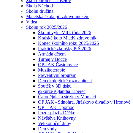
Škola Jaroměř - Josefov
Škola Náchod
Školní družina
Mateřská škola při zdravotnickém
Videa
Školní rok 2025/2026
Školní výlet VIII. třída 2026
Krajské kolo Mladý zdravotník
Konec školního roku 2025/2026
Praktické zkoušky PrŠ 2026
Armáda dětem
Turnaj v Bocce
OP-JAK Častolovice
Muzikoterapie
Preventivní program
Den ekologické rozmanitosti
Soutěž v 3D tisku
exkurze iQlandia Liberec
Čarodějnická stezka v Montaci
OP JAK - Stínohra, Jiráskovo divadlo v Hronově
OP - JAK 1.pomoc
Pozor plazi - Déčko
Návštěva Knihovny
Velikonoční dílny
Den vody