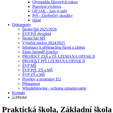
Olympiáda šikovných rukou
Pracovní výchova
OP JAK - Jaro je tady
PrŠ - Závěrečný zkoušky
různé
Dokumenty
Školní řád 2025/2026
ŠVP PrŠ dvouletá
Školní řád MŠ
Výroční zpráva 2024/2025
Informace k přijímacímu řízení a zápisu
Zápis Jaroměř-Josefov
PROJEKT ZSŠ a ZŠ J.ZEMANA OPJAK II
PROJEKT PrŠ J.ZEMANA OPJAK II
ŠVP MŠ
ŠVP PrŠ. ZŠ a MŠ
ŠVP ZŠ a MŠ
Projekty a programy EU
Přístupnost
Whistleblowing - ochrana oznamovatele
Kontakt
Praktická škola, Základní škol