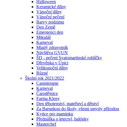
Halloween
Keramické dílny
Vánoční dílny
Vánoční pečení
Barvy podzimu
Den Země
Emergenci den
Mikuláš
Karneval
Mladý zdravotník
Návštěva GVUN
ŠD - pečení Svatomartinské rohlíčky
Dřevěnka v Úpici
Velikonoční dílny
Různé
Školní rok 2021/2022
Canisterapie
Karneval
Čarodějnice
Farma Kleny
Den těhotenství, mateřství a dětství
Za Barunkou do školy, všemi smysly přírodou
Kytice pro maminku
Přednáška o letectví, balónky
Masterchef