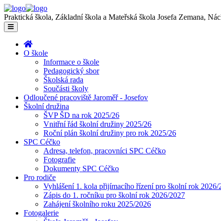
Praktická škola, Základní škola a Mateřská škola Josefa Zemana, Ná
O škole
Informace o škole
Pedagogický sbor
Školská rada
Součásti školy
Odloučené pracoviště Jaroměř - Josefov
Školní družina
ŠVP ŠD na rok 2025/26
Vnitřní řád školní družiny 2025/26
Roční plán školní družiny pro rok 2025/26
SPC Céčko
Adresa, telefon, pracovníci SPC Céčko
Fotografie
Dokumenty SPC Céčko
Pro rodiče
Vyhlášení 1. kola přijímacího řízení pro školní rok 2026
Zápis do 1. ročníku pro školní rok 2026/2027
Zahájení školního roku 2025/2026
Fotogalerie