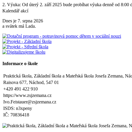
2. Výuka: Od úterý 2. září 2025 bude probíhat výuka denně od 8:00 
Kalendář akcí
3. Dohled: Od 11:25 do 12:30 bude zajištěn dohled nad žáky, kteří pů
Dnes je 7. srpna 2026
4. Školní družina: Provoz školní družiny bude od 12:30 do 15:30 hod
a svátek má Lada.
5. Projekt „Obědy do škol“: Zákonní zástupci žáků, kteří budou do pr
kontaktováni vedením školy s podrobnějšími informacemi.
V Náchodě dne 20. srpna 2025 Ing. Ivo Feistauer ředitel školy
Zveřejněno: 29.5.2025
Informace o škole
Branný den v Josefově
Zveřejněno: 23.5.2025
Šípkovaná - Nové Město nad Metují, VI. a VII. třída
Praktická škola, Základní škola a Mateřská škola Josefa Zemana, Ná
Zveřejněno: 21.5.2025
Raisova 677, Náchod, 547 01
Třídní výlet Liberec IV.třída
+420 491 422 910
Zveřejněno: 20.5.2025
https://www.zsjzemana.cz
Výlet do ZOO Dvůr Králové n/L
Ivo.Feistauer@zsjzemana.cz
Zveřejněno: 16.5.2025
plavecká výuka, V., VI. a VII.třída
ISDS: n3xpeny
Zveřejněno: 8.4.2025
IČ: 70836418
Třídní schůzky dne 8. 4. 2025 od 13 - 16 hodin