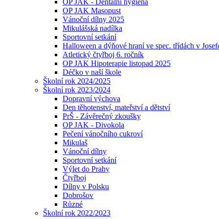
OP JAK - Dentální hygiena
OP JAK Masopust
Vánoční dílny 2025
Mikulášská nadílka
Sportovní setkání
Halloween a dýňové hraní ve spec. třídách v Jose
Atletický čtyřboj 6. ročník
OP JAK Hipoterapie listopad 2025
Déčko v naší škole
Školní rok 2024/2025
Školní rok 2023/2024
Dopravní výchova
Den těhotenství, mateřství a dětství
PrŠ - Závěrečný zkoušky
OP JAK - Divokola
Pečení vánočního cukroví
Mikulaš
Vánoční dílny
Sportovní setkání
Výlet do Prahy
Čtyřboj
Dílny v Polsku
Dobrošov
Různé
Školní rok 2022/2023