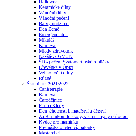
Halloween
Keramické dílny
Vánoční dílny
Vánoční pečení
Barvy podzimu
Den Země
Emergenci den
Mikuláš
Karneval
Mladý zdravotník
Návštěva GVUN
ŠD - pečení Svatomartinské rohlíčky
Dřevěnka v Úpici
Velikonoční dílny
Různé
Školní rok 2021/2022
Canisterapie
Karneval
Čarodějnice
Farma Kleny
Den těhotenství, mateřství a dětství
Za Barunkou do školy, všemi smysly přírodou
Kytice pro maminku
Přednáška o letectví, balónky
Masterchef