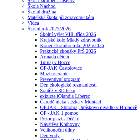
Škola Jaroměř - Josefov
Škola Náchod
Školní družina
Mateřská škola při zdravotnickém
Videa
Školní rok 2025/2026
Školní výlet VIII. třída 2026
Krajské kolo Mladý zdravotník
Konec školního roku 2025/2026
Praktické zkoušky PrŠ 2026
Armáda dětem
Turnaj v Bocce
OP-JAK Častolovice
Muzikoterapie
Preventivní program
Den ekologické rozmanitosti
Soutěž v 3D tisku
exkurze iQlandia Liberec
Čarodějnická stezka v Montaci
OP JAK - Stínohra, Jiráskovo divadlo v Hronově
OP - JAK 1.pomoc
Pozor plazi - Déčko
Návštěva Knihovny
Velikonoční dílny
Den vody