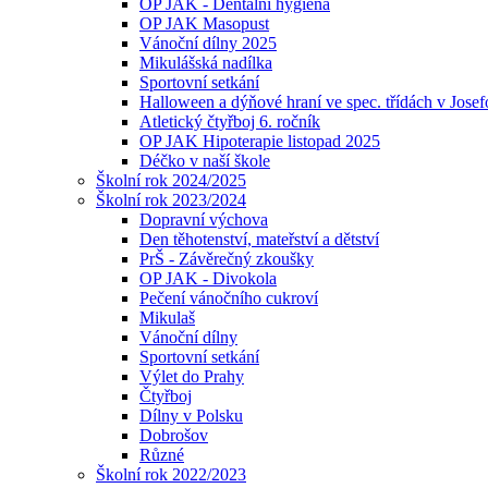
OP JAK - Dentální hygiena
OP JAK Masopust
Vánoční dílny 2025
Mikulášská nadílka
Sportovní setkání
Halloween a dýňové hraní ve spec. třídách v Jose
Atletický čtyřboj 6. ročník
OP JAK Hipoterapie listopad 2025
Déčko v naší škole
Školní rok 2024/2025
Školní rok 2023/2024
Dopravní výchova
Den těhotenství, mateřství a dětství
PrŠ - Závěrečný zkoušky
OP JAK - Divokola
Pečení vánočního cukroví
Mikulaš
Vánoční dílny
Sportovní setkání
Výlet do Prahy
Čtyřboj
Dílny v Polsku
Dobrošov
Různé
Školní rok 2022/2023