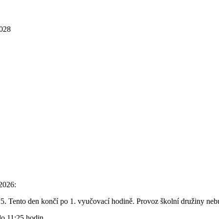
2028
/2026:
5. Tento den končí po 1. vyučovací hodině. Provoz školní družiny nebu
do 11:25 hodin.