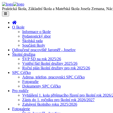
Praktická škola, Základní škola a Mateřská škola Josefa Zemana, Ná
O škole
Informace o škole
Pedagogický sbor
Školská rada
Součásti školy
Odloučené pracoviště Jaroměř - Josefov
Školní družina
ŠVP ŠD na rok 2025/26
Vnitřní řád školní družiny 2025/26
Roční plán školní družiny pro rok 2025/26
SPC Céčko
Adresa, telefon, pracovníci SPC Céčko
Fotografie
Dokumenty SPC Céčko
Pro rodiče
Vyhlášení 1. kola přijímacího řízení pro školní rok 2026
Zápis do 1. ročníku pro školní rok 2026/2027
Zahájení školního roku 2025/2026
Fotogalerie