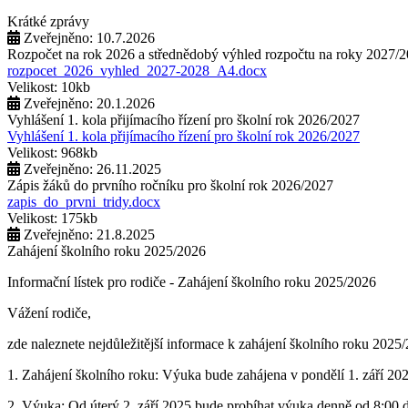
Krátké zprávy
Zveřejněno: 10.7.2026
Rozpočet na rok 2026 a střednědobý výhled rozpočtu na roky 2027/
rozpocet_2026_vyhled_2027-2028_A4.docx
Velikost: 10kb
Zveřejněno: 20.1.2026
Vyhlášení 1. kola přijímacího řízení pro školní rok 2026/2027
Vyhlášení 1. kola přijímacího řízení pro školní rok 2026/2027
Velikost: 968kb
Zveřejněno: 26.11.2025
Zápis žáků do prvního ročníku pro školní rok 2026/2027
zapis_do_prvni_tridy.docx
Velikost: 175kb
Zveřejněno: 21.8.2025
Zahájení školního roku 2025/2026
Informační lístek pro rodiče - Zahájení školního roku 2025/2026
Vážení rodiče,
zde naleznete nejdůležitější informace k zahájení školního roku 2025
1. Zahájení školního roku: Výuka bude zahájena v pondělí 1. září 202
2. Výuka: Od úterý 2. září 2025 bude probíhat výuka denně od 8:00 