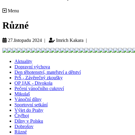
Menu
Různé
27.listopadu 2024 |
Imrich Kakara |
Aktuality
Dopravní výchova
Den těhotenství, mateřství a dětství
PrŠ - Závěrečný zkoušky
OP JAK - Divokola
Pečení vánočního cukroví
Mikulaš
Vánoční dílny
Sportovní setkání
Výlet do Prahy
Čtyřboj
Dílny v Polsku
Dobrošov
Různé