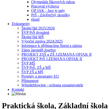
Olympiáda šikovných rukou
Pracovní výchova
OP JAK - Jaro je tady
PrŠ - Závěrečný zkoušky
různé
Dokumenty
Školní řád 2025/2026
ŠVP PrŠ dvouletá
Školní řád MŠ
Výroční zpráva 2024/2025
Informace k přijímacímu řízení a zápisu
Zápis Jaroměř-Josefov
PROJEKT ZSŠ a ZŠ J.ZEMANA OPJAK II
PROJEKT PrŠ J.ZEMANA OPJAK II
ŠVP MŠ
ŠVP PrŠ. ZŠ a MŠ
ŠVP ZŠ a MŠ
Projekty a programy EU
Přístupnost
Whistleblowing - ochrana oznamovatele
Kontakt
Praktická škola, Základní škol