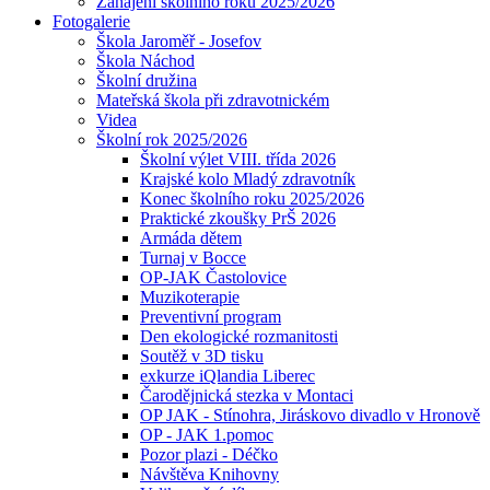
Zahájení školního roku 2025/2026
Fotogalerie
Škola Jaroměř - Josefov
Škola Náchod
Školní družina
Mateřská škola při zdravotnickém
Videa
Školní rok 2025/2026
Školní výlet VIII. třída 2026
Krajské kolo Mladý zdravotník
Konec školního roku 2025/2026
Praktické zkoušky PrŠ 2026
Armáda dětem
Turnaj v Bocce
OP-JAK Častolovice
Muzikoterapie
Preventivní program
Den ekologické rozmanitosti
Soutěž v 3D tisku
exkurze iQlandia Liberec
Čarodějnická stezka v Montaci
OP JAK - Stínohra, Jiráskovo divadlo v Hronově
OP - JAK 1.pomoc
Pozor plazi - Déčko
Návštěva Knihovny