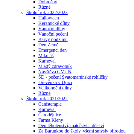
Dobrošov
Různé
Školní rok 2022/2023
Halloween
Keramické dílny
Vánoční dílny
Vánoční pečení
Barvy podzimu
Den Země
Emergenci den
Mikuláš
Karneval
Mladý zdravotník
Návštěva GVUN
ŠD - pečení Svatomartinské rohlíčky
Dřevěnka v Úpici
Velikonoční dílny
Různé
Školní rok 2021/2022
Canisterapie
Karneval
Čarodějnice
Farma Kleny
Den těhotenství, mateřství a dětství
Za Barunkou do školy, všemi smysly přírodou