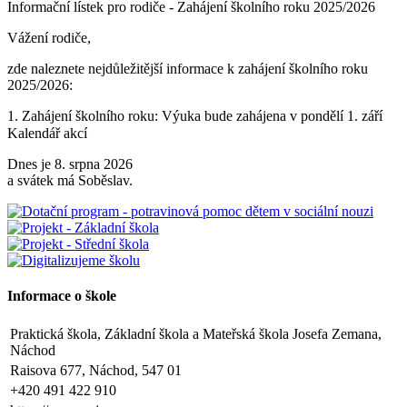
Informační lístek pro rodiče - Zahájení školního roku 2025/2026
Vážení rodiče,
zde naleznete nejdůležitější informace k zahájení školního roku
2025/2026:
1. Zahájení školního roku: Výuka bude zahájena v pondělí 1. září
2025. Tento den končí po 1. vyučovací hodině. Provoz školní
Kalendář akcí
družiny nebude zajištěn a obědy se v tento den neposkytují.
Dnes je 8. srpna 2026
2. Výuka: Od úterý 2. září 2025 bude probíhat výuka denně od 8:00
a svátek má Soběslav.
do 11:25 hodin.
3. Dohled: Od 11:25 do 12:30 bude zajištěn dohled nad žáky, kteří
půjdou na oběd nebo jsou přihlášeni do školní družiny.
4. Školní družina: Provoz školní družiny bude od 12:30 do 15:30
hodin (pro žáky se schválenou přihláškou do ŠD).
Informace o škole
5. Projekt „Obědy do škol“: Zákonní zástupci žáků, kteří budou do
Praktická škola, Základní škola a Mateřská škola Josefa Zemana,
projektu zapojeni, předloží škole platné potvrzení z Úřadu práce o
Náchod
pobírání dávek hmotné nouze. Tito zákonní zástupci budou dne 2.
září 2025 kontaktováni vedením školy s podrobnějšími informacemi.
Raisova 677, Náchod, 547 01
+420 491 422 910
V Náchodě dne 20. srpna 2025 Ing. Ivo Feistauer ředitel školy