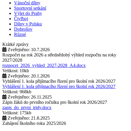
Vánoční dílny
Sportovní setkání
Výlet do Prahy
Čtyřboj
Dílny v Polsku
Dobrošov
Různé
Krátké zprávy
Zveřejněno: 10.7.2026
Rozpočet na rok 2026 a střednědobý výhled rozpočtu na roky
2027/2028
rozpocet_2026_vyhled_2027-2028_A4.docx
Velikost: 10kb
Zveřejněno: 20.1.2026
Vyhlášení 1. kola přijímacího řízení pro školní rok 2026/2027
Vyhlášení 1. kola přijímacího řízení pro školní rok 2026/2027
Velikost: 968kb
Zveřejněno: 26.11.2025
Zápis žáků do prvního ročníku pro školní rok 2026/2027
zapis_do_prvni_tridy.docx
Velikost: 175kb
Zveřejněno: 21.8.2025
Zahájení školního roku 2025/2026