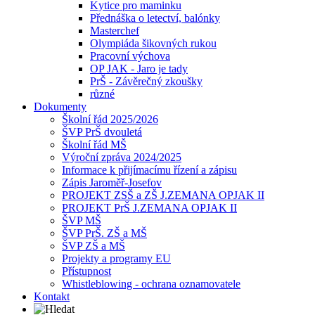
Kytice pro maminku
Přednáška o letectví, balónky
Masterchef
Olympiáda šikovných rukou
Pracovní výchova
OP JAK - Jaro je tady
PrŠ - Závěrečný zkoušky
různé
Dokumenty
Školní řád 2025/2026
ŠVP PrŠ dvouletá
Školní řád MŠ
Výroční zpráva 2024/2025
Informace k přijímacímu řízení a zápisu
Zápis Jaroměř-Josefov
PROJEKT ZSŠ a ZŠ J.ZEMANA OPJAK II
PROJEKT PrŠ J.ZEMANA OPJAK II
ŠVP MŠ
ŠVP PrŠ. ZŠ a MŠ
ŠVP ZŠ a MŠ
Projekty a programy EU
Přístupnost
Whistleblowing - ochrana oznamovatele
Kontakt