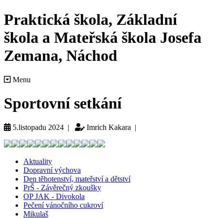
Praktická škola, Základní
škola a Mateřská škola Josefa
Zemana, Náchod
Menu
Sportovní setkání
5.listopadu 2024 |
Imrich Kakara |
Aktuality
Dopravní výchova
Den těhotenství, mateřství a dětství
PrŠ - Závěrečný zkoušky
OP JAK - Divokola
Pečení vánočního cukroví
Mikulaš