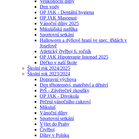
Velikonoční dílny
Den vody
OP JAK - Dentální hygiena
OP JAK Masopust
Vánoční dílny 2025
Mikulášská nadílka
Sportovní setkání
Halloween a dýňové hraní ve spec. třídách v
Josefově
Atletický čtyřboj 6. ročník
OP JAK Hipoterapie listopad 2025
Déčko v naší škole
Školní rok 2024/2025
Školní rok 2023/2024
Dopravní výchova
Den těhotenství, mateřství a dětství
PrŠ - Závěrečný zkoušky
OP JAK - Divokola
Pečení vánočního cukroví
Mikulaš
Vánoční dílny
Sportovní setkání
Výlet do Prahy
Čtyřboj
Dílny v Polsku