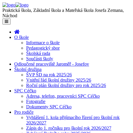
Praktická škola, Základní škola a Mateřská škola Josefa Zemana,
Náchod
O škole
Informace o škole
Pedagogický sbor
Školská rada
Součásti školy
Odloučené pracoviště Jaroměř - Josefov
Školní družina
ŠVP ŠD na rok 2025/26
Vnitřní řád školní družiny 2025/26
Roční plán školní družiny pro rok 2025/26
SPC Céčko
Adresa, telefon, pracovníci SPC Céčko
Fotografie
Dokumenty SPC Céčko
Pro rodiče
Vyhlášení 1. kola přijímacího řízení pro školní rok
2026/2027
Zápis do 1. ročníku pro školní rok 2026/2027