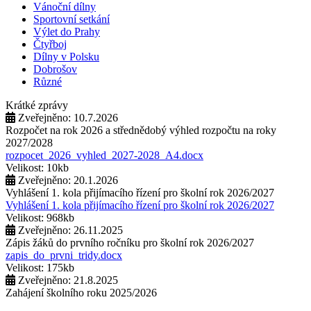
Vánoční dílny
Sportovní setkání
Výlet do Prahy
Čtyřboj
Dílny v Polsku
Dobrošov
Různé
Krátké zprávy
Zveřejněno: 10.7.2026
Rozpočet na rok 2026 a střednědobý výhled rozpočtu na roky
2027/2028
rozpocet_2026_vyhled_2027-2028_A4.docx
Velikost: 10kb
Zveřejněno: 20.1.2026
Vyhlášení 1. kola přijímacího řízení pro školní rok 2026/2027
Vyhlášení 1. kola přijímacího řízení pro školní rok 2026/2027
Velikost: 968kb
Zveřejněno: 26.11.2025
Zápis žáků do prvního ročníku pro školní rok 2026/2027
zapis_do_prvni_tridy.docx
Velikost: 175kb
Zveřejněno: 21.8.2025
Zahájení školního roku 2025/2026