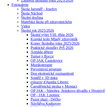
Zahájení školního roku 2025/2026
Fotogalerie
Škola Jaroměř - Josefov
Škola Náchod
Školní družina
Mateřská škola při zdravotnickém
Videa
Školní rok 2025/2026
Školní výlet VIII. třída 2026
Krajské kolo Mladý zdravotník
Konec školního roku 2025/2026
Praktické zkoušky PrŠ 2026
Armáda dětem
Turnaj v Bocce
OP-JAK Častolovice
Muzikoterapie
Preventivní program
Den ekologické rozmanitosti
Soutěž v 3D tisku
exkurze iQlandia Liberec
Čarodějnická stezka v Montaci
OP JAK - Stínohra, Jiráskovo divadlo v Hronově
OP - JAK 1.pomoc
Pozor plazi - Déčko
Návštěva Knihovny