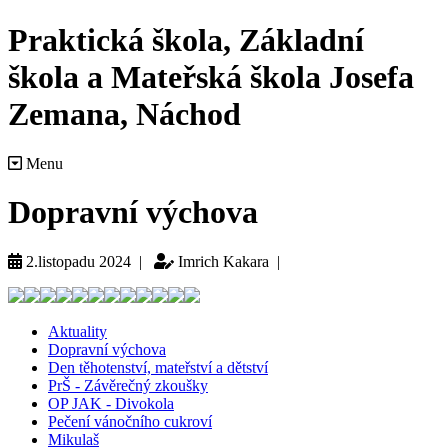
Praktická škola, Základní
škola a Mateřská škola Josefa
Zemana, Náchod
Menu
Dopravní výchova
2.listopadu 2024 |
Imrich Kakara |
Aktuality
Dopravní výchova
Den těhotenství, mateřství a dětství
PrŠ - Závěrečný zkoušky
OP JAK - Divokola
Pečení vánočního cukroví
Mikulaš