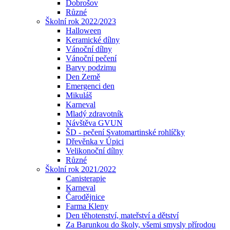
Dobrošov
Různé
Školní rok 2022/2023
Halloween
Keramické dílny
Vánoční dílny
Vánoční pečení
Barvy podzimu
Den Země
Emergenci den
Mikuláš
Karneval
Mladý zdravotník
Návštěva GVUN
ŠD - pečení Svatomartinské rohlíčky
Dřevěnka v Úpici
Velikonoční dílny
Různé
Školní rok 2021/2022
Canisterapie
Karneval
Čarodějnice
Farma Kleny
Den těhotenství, mateřství a dětství
Za Barunkou do školy, všemi smysly přírodou