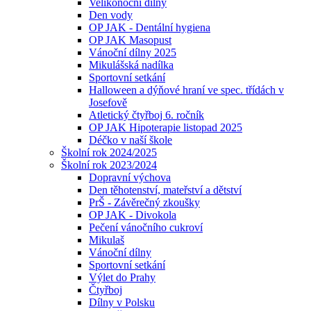
Velikonoční dílny
Den vody
OP JAK - Dentální hygiena
OP JAK Masopust
Vánoční dílny 2025
Mikulášská nadílka
Sportovní setkání
Halloween a dýňové hraní ve spec. třídách v
Josefově
Atletický čtyřboj 6. ročník
OP JAK Hipoterapie listopad 2025
Déčko v naší škole
Školní rok 2024/2025
Školní rok 2023/2024
Dopravní výchova
Den těhotenství, mateřství a dětství
PrŠ - Závěrečný zkoušky
OP JAK - Divokola
Pečení vánočního cukroví
Mikulaš
Vánoční dílny
Sportovní setkání
Výlet do Prahy
Čtyřboj
Dílny v Polsku