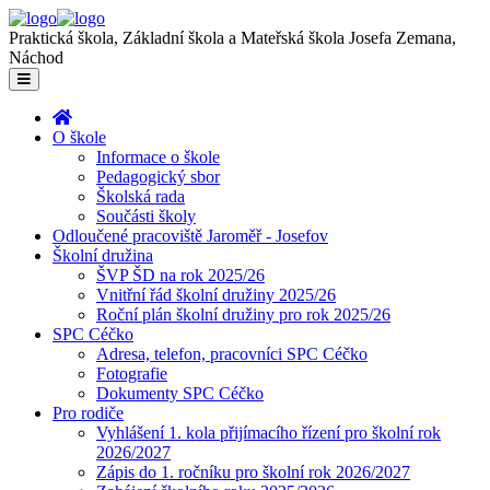
Praktická škola, Základní škola a Mateřská škola Josefa Zemana,
Náchod
O škole
Informace o škole
Pedagogický sbor
Školská rada
Součásti školy
Odloučené pracoviště Jaroměř - Josefov
Školní družina
ŠVP ŠD na rok 2025/26
Vnitřní řád školní družiny 2025/26
Roční plán školní družiny pro rok 2025/26
SPC Céčko
Adresa, telefon, pracovníci SPC Céčko
Fotografie
Dokumenty SPC Céčko
Pro rodiče
Vyhlášení 1. kola přijímacího řízení pro školní rok
2026/2027
Zápis do 1. ročníku pro školní rok 2026/2027