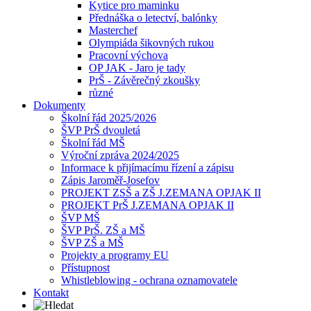
Kytice pro maminku
Přednáška o letectví, balónky
Masterchef
Olympiáda šikovných rukou
Pracovní výchova
OP JAK - Jaro je tady
PrŠ - Závěrečný zkoušky
různé
Dokumenty
Školní řád 2025/2026
ŠVP PrŠ dvouletá
Školní řád MŠ
Výroční zpráva 2024/2025
Informace k přijímacímu řízení a zápisu
Zápis Jaroměř-Josefov
PROJEKT ZSŠ a ZŠ J.ZEMANA OPJAK II
PROJEKT PrŠ J.ZEMANA OPJAK II
ŠVP MŠ
ŠVP PrŠ. ZŠ a MŠ
ŠVP ZŠ a MŠ
Projekty a programy EU
Přístupnost
Whistleblowing - ochrana oznamovatele
Kontakt