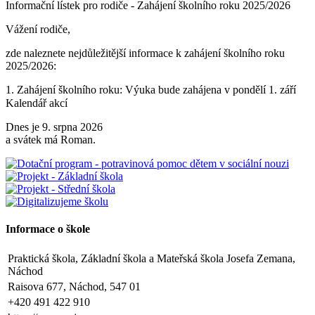
Informační lístek pro rodiče - Zahájení školního roku 2025/2026
Vážení rodiče,
zde naleznete nejdůležitější informace k zahájení školního roku
2025/2026:
1. Zahájení školního roku: Výuka bude zahájena v pondělí 1. září
2025. Tento den končí po 1. vyučovací hodině. Provoz školní
Kalendář akcí
družiny nebude zajištěn a obědy se v tento den neposkytují.
Dnes je 9. srpna 2026
2. Výuka: Od úterý 2. září 2025 bude probíhat výuka denně od 8:00
a svátek má Roman.
do 11:25 hodin.
3. Dohled: Od 11:25 do 12:30 bude zajištěn dohled nad žáky, kteří
půjdou na oběd nebo jsou přihlášeni do školní družiny.
4. Školní družina: Provoz školní družiny bude od 12:30 do 15:30
hodin (pro žáky se schválenou přihláškou do ŠD).
Informace o škole
5. Projekt „Obědy do škol“: Zákonní zástupci žáků, kteří budou do
Praktická škola, Základní škola a Mateřská škola Josefa Zemana,
projektu zapojeni, předloží škole platné potvrzení z Úřadu práce o
Náchod
pobírání dávek hmotné nouze. Tito zákonní zástupci budou dne 2.
září 2025 kontaktováni vedením školy s podrobnějšími informacemi.
Raisova 677, Náchod, 547 01
+420 491 422 910
V Náchodě dne 20. srpna 2025 Ing. Ivo Feistauer ředitel školy