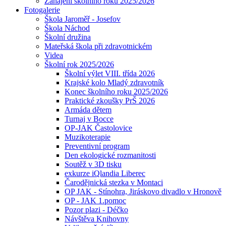
Zahájení školního roku 2025/2026
Fotogalerie
Škola Jaroměř - Josefov
Škola Náchod
Školní družina
Mateřská škola při zdravotnickém
Videa
Školní rok 2025/2026
Školní výlet VIII. třída 2026
Krajské kolo Mladý zdravotník
Konec školního roku 2025/2026
Praktické zkoušky PrŠ 2026
Armáda dětem
Turnaj v Bocce
OP-JAK Častolovice
Muzikoterapie
Preventivní program
Den ekologické rozmanitosti
Soutěž v 3D tisku
exkurze iQlandia Liberec
Čarodějnická stezka v Montaci
OP JAK - Stínohra, Jiráskovo divadlo v Hronově
OP - JAK 1.pomoc
Pozor plazi - Déčko
Návštěva Knihovny