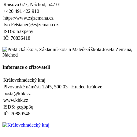
září 2025 kontaktováni vedením školy s podrobnějšími informacemi.
Raisova 677, Náchod, 547 01
+420 491 422 910
V Náchodě dne 20. srpna 2025 Ing. Ivo Feistauer ředitel školy
https://www.zsjzemana.cz
Ivo.Feistauer@zsjzemana.cz
Zveřejněno: 29.5.2025
Branný den v Josefově
ISDS: n3xpeny
Zveřejněno: 23.5.2025
IČ: 70836418
Šípkovaná - Nové Město nad Metují, VI. a VII. třída
Zveřejněno: 21.5.2025
Třídní výlet Liberec IV.třída
Zveřejněno: 20.5.2025
Výlet do ZOO Dvůr Králové n/L
Informace o zřizovateli
Zveřejněno: 16.5.2025
plavecká výuka, V., VI. a VII.třída
Královéhradecký kraj
Zveřejněno: 8.4.2025
Třídní schůzky dne 8. 4. 2025 od 13 - 16 hodin
Pivovarské náměstí 1245, 500 03 Hradec Králové
posta@khk.cz
www.khk.cz
ISDS: gcgbp3q
IČ: 70889546