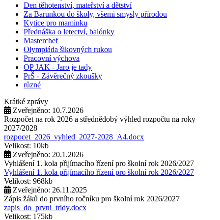
Den těhotenství, mateřství a dětství
Za Barunkou do školy, všemi smysly přírodou
Kytice pro maminku
Přednáška o letectví, balónky
Masterchef
Olympiáda šikovných rukou
Pracovní výchova
OP JAK - Jaro je tady
PrŠ - Závěrečný zkoušky
různé
Krátké zprávy
Zveřejněno: 10.7.2026
Rozpočet na rok 2026 a střednědobý výhled rozpočtu na roky
2027/2028
rozpocet_2026_vyhled_2027-2028_A4.docx
Velikost: 10kb
Zveřejněno: 20.1.2026
Vyhlášení 1. kola přijímacího řízení pro školní rok 2026/2027
Vyhlášení 1. kola přijímacího řízení pro školní rok 2026/2027
Velikost: 968kb
Zveřejněno: 26.11.2025
Zápis žáků do prvního ročníku pro školní rok 2026/2027
zapis_do_prvni_tridy.docx
Velikost: 175kb