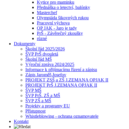
Kytice pro maminku
Přednáška o letectví, balónky
Masterchef
Olympiáda šikovných rukou
Pracovní výchova
OP JAK - Jaro je tady
PrŠ - Závěrečný zkoušky
různé
Dokumenty
Školní řád 2025/2026
ŠVP PrŠ dvouletá
Školní řád MŠ
Výroční zpráva 2024/2025
Informace k přijímacímu řízení a zápisu
Zápis Jaroměř-Josefov
PROJEKT ZSŠ a ZŠ J.ZEMANA OPJAK II
PROJEKT PrŠ J.ZEMANA OPJAK II
ŠVP MŠ
ŠVP PrŠ. ZŠ a MŠ
ŠVP ZŠ a MŠ
Projekty a programy EU
Přístupnost
Whistleblowing - ochrana oznamovatele
Kontakt