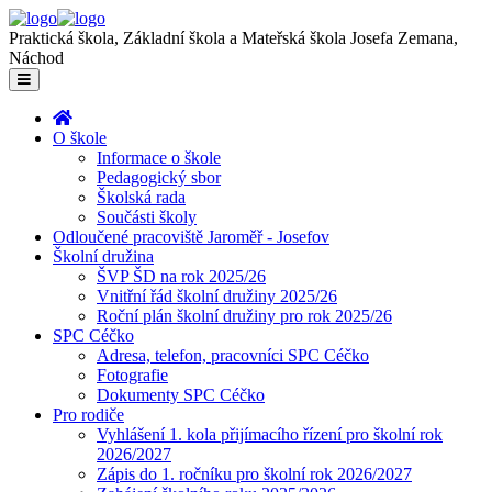
Praktická škola, Základní škola a Mateřská škola Josefa Zemana,
Náchod
O škole
Informace o škole
Pedagogický sbor
Školská rada
Součásti školy
Odloučené pracoviště Jaroměř - Josefov
Školní družina
ŠVP ŠD na rok 2025/26
Vnitřní řád školní družiny 2025/26
Roční plán školní družiny pro rok 2025/26
SPC Céčko
Adresa, telefon, pracovníci SPC Céčko
Fotografie
Dokumenty SPC Céčko
Pro rodiče
Vyhlášení 1. kola přijímacího řízení pro školní rok
2026/2027
Zápis do 1. ročníku pro školní rok 2026/2027