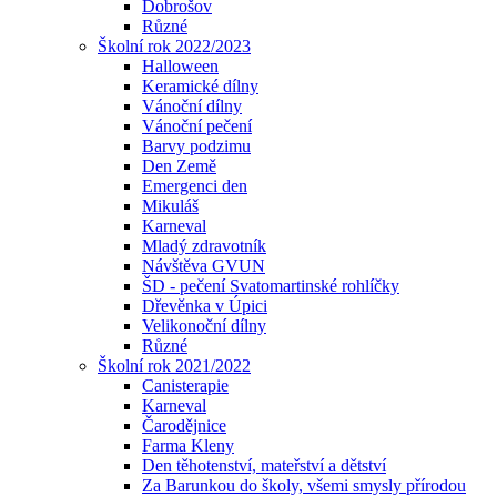
Dobrošov
Různé
Školní rok 2022/2023
Halloween
Keramické dílny
Vánoční dílny
Vánoční pečení
Barvy podzimu
Den Země
Emergenci den
Mikuláš
Karneval
Mladý zdravotník
Návštěva GVUN
ŠD - pečení Svatomartinské rohlíčky
Dřevěnka v Úpici
Velikonoční dílny
Různé
Školní rok 2021/2022
Canisterapie
Karneval
Čarodějnice
Farma Kleny
Den těhotenství, mateřství a dětství
Za Barunkou do školy, všemi smysly přírodou