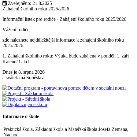
Zveřejněno: 21.8.2025
Zahájení školního roku 2025/2026
Informační lístek pro rodiče - Zahájení školního roku 2025/2026
Vážení rodiče,
zde naleznete nejdůležitější informace k zahájení školního roku
2025/2026:
1. Zahájení školního roku: Výuka bude zahájena v pondělí 1. září
2025. Tento den končí po 1. vyučovací hodině. Provoz školní
Kalendář akcí
družiny nebude zajištěn a obědy se v tento den neposkytují.
Dnes je 8. srpna 2026
2. Výuka: Od úterý 2. září 2025 bude probíhat výuka denně od 8:00
a svátek má Soběslav.
do 11:25 hodin.
3. Dohled: Od 11:25 do 12:30 bude zajištěn dohled nad žáky, kteří
půjdou na oběd nebo jsou přihlášeni do školní družiny.
4. Školní družina: Provoz školní družiny bude od 12:30 do 15:30
hodin (pro žáky se schválenou přihláškou do ŠD).
Informace o škole
5. Projekt „Obědy do škol“: Zákonní zástupci žáků, kteří budou do
Praktická škola, Základní škola a Mateřská škola Josefa Zemana,
projektu zapojeni, předloží škole platné potvrzení z Úřadu práce o
Náchod
pobírání dávek hmotné nouze. Tito zákonní zástupci budou dne 2.