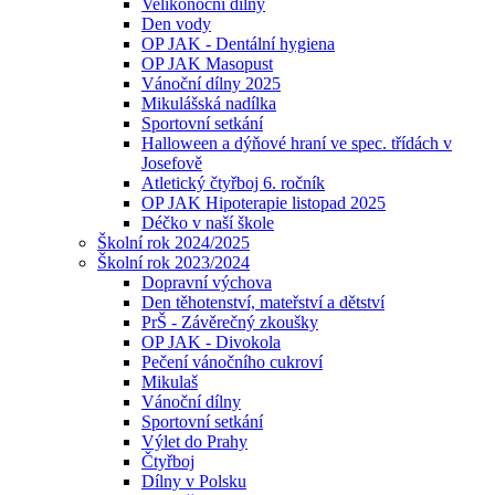
Velikonoční dílny
Den vody
OP JAK - Dentální hygiena
OP JAK Masopust
Vánoční dílny 2025
Mikulášská nadílka
Sportovní setkání
Halloween a dýňové hraní ve spec. třídách v
Josefově
Atletický čtyřboj 6. ročník
OP JAK Hipoterapie listopad 2025
Déčko v naší škole
Školní rok 2024/2025
Školní rok 2023/2024
Dopravní výchova
Den těhotenství, mateřství a dětství
PrŠ - Závěrečný zkoušky
OP JAK - Divokola
Pečení vánočního cukroví
Mikulaš
Vánoční dílny
Sportovní setkání
Výlet do Prahy
Čtyřboj
Dílny v Polsku