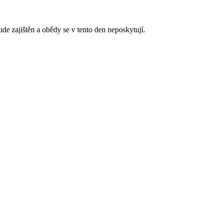
de zajištěn a obědy se v tento den neposkytují.
ání dávek hmotné nouze. Tito zákonní zástupci budou dne 2. září 2025