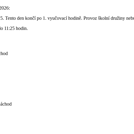
/2026:
5. Tento den končí po 1. vyučovací hodině. Provoz školní družiny nebu
do 11:25 hodin.
jdou na oběd nebo jsou přihlášeni do školní družiny.
in (pro žáky se schválenou přihláškou do ŠD).
chod
ojektu zapojeni, předloží škole platné potvrzení z Úřadu práce o pobír