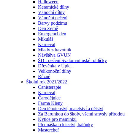
Halloween
Keramické dílny
Vánoční dílny
Vánoční pečení
Barvy podzimu
Den Země
Emergenci den
Mikuláš
Karneval
Mladý zdravotník
Návštěva GVUN
ŠD - pečení Svatomartinské rohlíčky
Dřevěnka v Úpici
Velikonoční dílny
Různé
Školní rok 2021/2022
Canisterapie
Karneval
Čarodějnice
Farma Kleny
Den těhotenství, mateřství a dětství
Za Barunkou do školy, všemi smysly přírodou
Kytice pro maminku
Přednáška o letectví, balónky
Masterchef