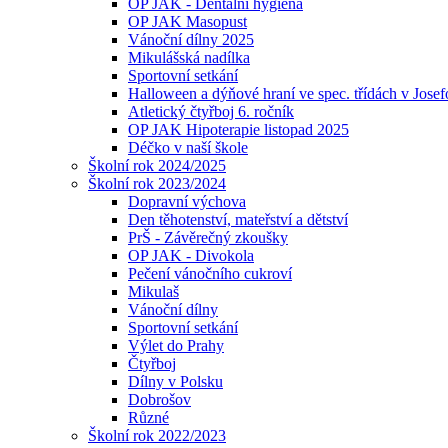
OP JAK - Dentální hygiena
OP JAK Masopust
Vánoční dílny 2025
Mikulášská nadílka
Sportovní setkání
Halloween a dýňové hraní ve spec. třídách v Jose
Atletický čtyřboj 6. ročník
OP JAK Hipoterapie listopad 2025
Déčko v naší škole
Školní rok 2024/2025
Školní rok 2023/2024
Dopravní výchova
Den těhotenství, mateřství a dětství
PrŠ - Závěrečný zkoušky
OP JAK - Divokola
Pečení vánočního cukroví
Mikulaš
Vánoční dílny
Sportovní setkání
Výlet do Prahy
Čtyřboj
Dílny v Polsku
Dobrošov
Různé
Školní rok 2022/2023