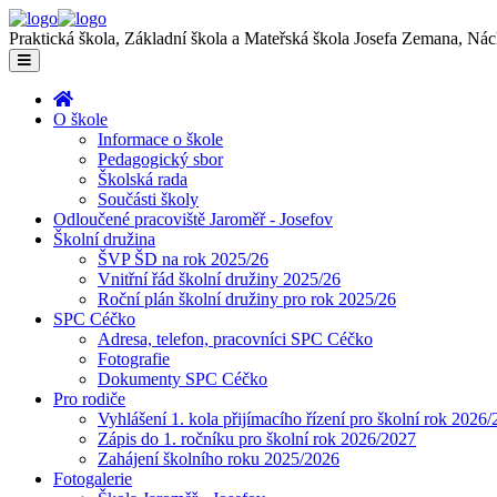
Praktická škola, Základní škola a Mateřská škola Josefa Zemana, Ná
O škole
Informace o škole
Pedagogický sbor
Školská rada
Součásti školy
Odloučené pracoviště Jaroměř - Josefov
Školní družina
ŠVP ŠD na rok 2025/26
Vnitřní řád školní družiny 2025/26
Roční plán školní družiny pro rok 2025/26
SPC Céčko
Adresa, telefon, pracovníci SPC Céčko
Fotografie
Dokumenty SPC Céčko
Pro rodiče
Vyhlášení 1. kola přijímacího řízení pro školní rok 2026
Zápis do 1. ročníku pro školní rok 2026/2027
Zahájení školního roku 2025/2026
Fotogalerie