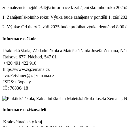
zde naleznete nejdůležitější informace k zahájení školního roku 2025
1. Zahájení školního roku: Výuka bude zahájena v pondělí 1. září 202
2. Výuka: Od úterý 2. září 2025 bude probíhat výuka denně od 8:00 
3. Dohled: Od 11:25 do 12:30 bude zajištěn dohled nad žáky, kteří pů
Informace o škole
4. Školní družina: Provoz školní družiny bude od 12:30 do 15:30 hod
Praktická škola, Základní škola a Mateřská škola Josefa Zemana, Ná
5. Projekt „Obědy do škol“: Zákonní zástupci žáků, kteří budou do pr
Raisova 677, Náchod, 547 01
kontaktováni vedením školy s podrobnějšími informacemi.
+420 491 422 910
https://www.zsjzemana.cz
V Náchodě dne 20. srpna 2025 Ing. Ivo Feistauer ředitel školy
Ivo.Feistauer@zsjzemana.cz
Zveřejněno: 29.5.2025
ISDS: n3xpeny
Branný den v Josefově
IČ: 70836418
Zveřejněno: 23.5.2025
Šípkovaná - Nové Město nad Metují, VI. a VII. třída
Zveřejněno: 21.5.2025
Třídní výlet Liberec IV.třída
Informace o zřizovateli
Zveřejněno: 20.5.2025
Výlet do ZOO Dvůr Králové n/L
Zveřejněno: 16.5.2025
Královéhradecký kraj
plavecká výuka, V., VI. a VII.třída