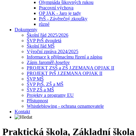
Olympiáda šikovných rukou
Pracovní výchova
OP JAK - Jaro je tady
PrŠ - Závěrečný zkoušky
různé
Dokumenty
Školní řád 2025/2026
ŠVP PrŠ dvouletá
Školní řád MŠ
Výroční zpráva 2024/2025
Informace k přijímacímu řízení a zápisu
Zápis Jaroměř-Josefov
PROJEKT ZSŠ a ZŠ J.ZEMANA OPJAK II
PROJEKT PrŠ J.ZEMANA OPJAK II
ŠVP MŠ
ŠVP PrŠ. ZŠ a MŠ
ŠVP ZŠ a MŠ
Projekty a programy EU
Přístupnost
Whistleblowing - ochrana oznamovatele
Kontakt
Praktická škola, Základní škol