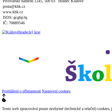
Pivovarské náměstí 1245, 500 03 Hradec Králové
Zveřejněno: 8.4.2025
posta@khk.cz
Třídní schůzky dne 8. 4. 2025 od 13 - 16 hodin
www.khk.cz
ISDS: gcgbp3q
IČ: 70889546
Prohlášení o přístupnosti
Nastavení cookies
Tento web zpracovává pouze nezbytné (technické a relační) cookies, 