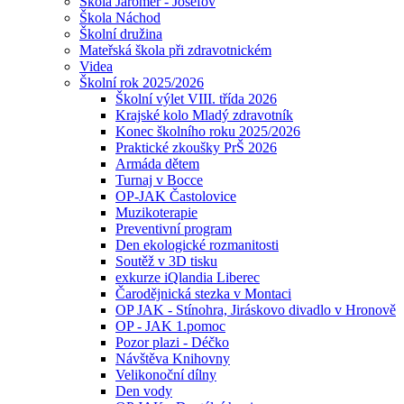
Škola Jaroměř - Josefov
Škola Náchod
Školní družina
Mateřská škola při zdravotnickém
Videa
Školní rok 2025/2026
Školní výlet VIII. třída 2026
Krajské kolo Mladý zdravotník
Konec školního roku 2025/2026
Praktické zkoušky PrŠ 2026
Armáda dětem
Turnaj v Bocce
OP-JAK Častolovice
Muzikoterapie
Preventivní program
Den ekologické rozmanitosti
Soutěž v 3D tisku
exkurze iQlandia Liberec
Čarodějnická stezka v Montaci
OP JAK - Stínohra, Jiráskovo divadlo v Hronově
OP - JAK 1.pomoc
Pozor plazi - Déčko
Návštěva Knihovny
Velikonoční dílny
Den vody