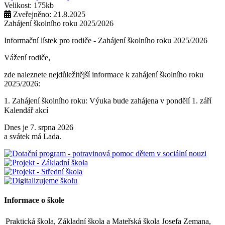
Velikost: 175kb
Zveřejněno: 21.8.2025
Zahájení školního roku 2025/2026
Informační lístek pro rodiče - Zahájení školního roku 2025/2026
Vážení rodiče,
zde naleznete nejdůležitější informace k zahájení školního roku
2025/2026:
1. Zahájení školního roku: Výuka bude zahájena v pondělí 1. září
2025. Tento den končí po 1. vyučovací hodině. Provoz školní
Kalendář akcí
družiny nebude zajištěn a obědy se v tento den neposkytují.
Dnes je 7. srpna 2026
2. Výuka: Od úterý 2. září 2025 bude probíhat výuka denně od 8:00
a svátek má Lada.
do 11:25 hodin.
3. Dohled: Od 11:25 do 12:30 bude zajištěn dohled nad žáky, kteří
půjdou na oběd nebo jsou přihlášeni do školní družiny.
4. Školní družina: Provoz školní družiny bude od 12:30 do 15:30
hodin (pro žáky se schválenou přihláškou do ŠD).
Informace o škole
5. Projekt „Obědy do škol“: Zákonní zástupci žáků, kteří budou do
Praktická škola, Základní škola a Mateřská škola Josefa Zemana,
projektu zapojeni, předloží škole platné potvrzení z Úřadu práce o