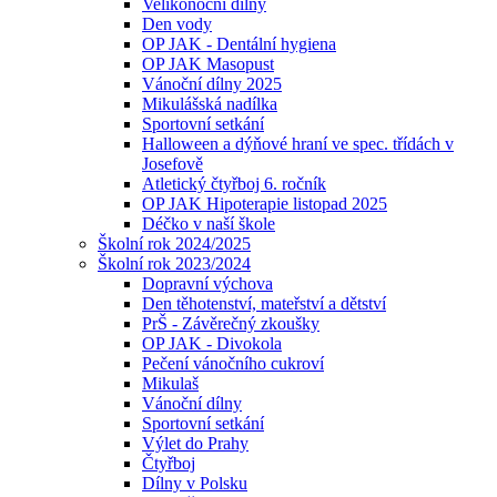
Velikonoční dílny
Den vody
OP JAK - Dentální hygiena
OP JAK Masopust
Vánoční dílny 2025
Mikulášská nadílka
Sportovní setkání
Halloween a dýňové hraní ve spec. třídách v
Josefově
Atletický čtyřboj 6. ročník
OP JAK Hipoterapie listopad 2025
Déčko v naší škole
Školní rok 2024/2025
Školní rok 2023/2024
Dopravní výchova
Den těhotenství, mateřství a dětství
PrŠ - Závěrečný zkoušky
OP JAK - Divokola
Pečení vánočního cukroví
Mikulaš
Vánoční dílny
Sportovní setkání
Výlet do Prahy
Čtyřboj
Dílny v Polsku