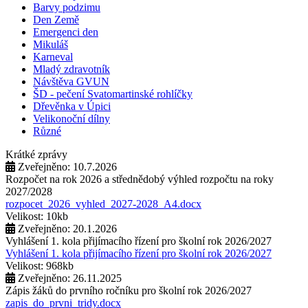
Barvy podzimu
Den Země
Emergenci den
Mikuláš
Karneval
Mladý zdravotník
Návštěva GVUN
ŠD - pečení Svatomartinské rohlíčky
Dřevěnka v Úpici
Velikonoční dílny
Různé
Krátké zprávy
Zveřejněno: 10.7.2026
Rozpočet na rok 2026 a střednědobý výhled rozpočtu na roky
2027/2028
rozpocet_2026_vyhled_2027-2028_A4.docx
Velikost: 10kb
Zveřejněno: 20.1.2026
Vyhlášení 1. kola přijímacího řízení pro školní rok 2026/2027
Vyhlášení 1. kola přijímacího řízení pro školní rok 2026/2027
Velikost: 968kb
Zveřejněno: 26.11.2025
Zápis žáků do prvního ročníku pro školní rok 2026/2027
zapis_do_prvni_tridy.docx