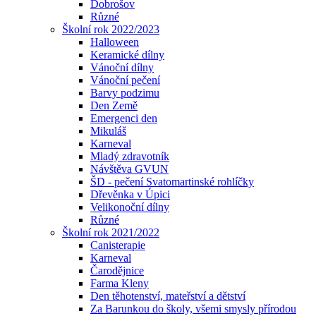
Dobrošov
Různé
Školní rok 2022/2023
Halloween
Keramické dílny
Vánoční dílny
Vánoční pečení
Barvy podzimu
Den Země
Emergenci den
Mikuláš
Karneval
Mladý zdravotník
Návštěva GVUN
ŠD - pečení Svatomartinské rohlíčky
Dřevěnka v Úpici
Velikonoční dílny
Různé
Školní rok 2021/2022
Canisterapie
Karneval
Čarodějnice
Farma Kleny
Den těhotenství, mateřství a dětství
Za Barunkou do školy, všemi smysly přírodou