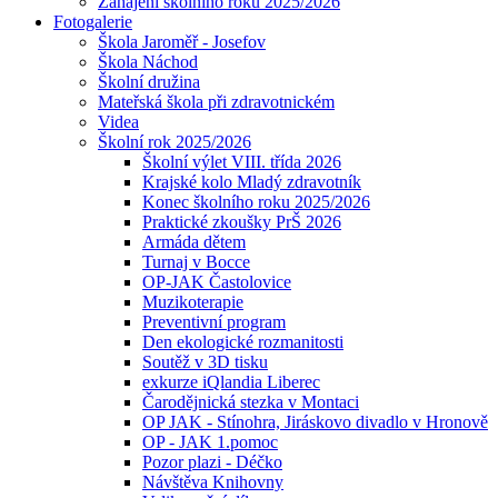
Zahájení školního roku 2025/2026
Fotogalerie
Škola Jaroměř - Josefov
Škola Náchod
Školní družina
Mateřská škola při zdravotnickém
Videa
Školní rok 2025/2026
Školní výlet VIII. třída 2026
Krajské kolo Mladý zdravotník
Konec školního roku 2025/2026
Praktické zkoušky PrŠ 2026
Armáda dětem
Turnaj v Bocce
OP-JAK Častolovice
Muzikoterapie
Preventivní program
Den ekologické rozmanitosti
Soutěž v 3D tisku
exkurze iQlandia Liberec
Čarodějnická stezka v Montaci
OP JAK - Stínohra, Jiráskovo divadlo v Hronově
OP - JAK 1.pomoc
Pozor plazi - Déčko
Návštěva Knihovny