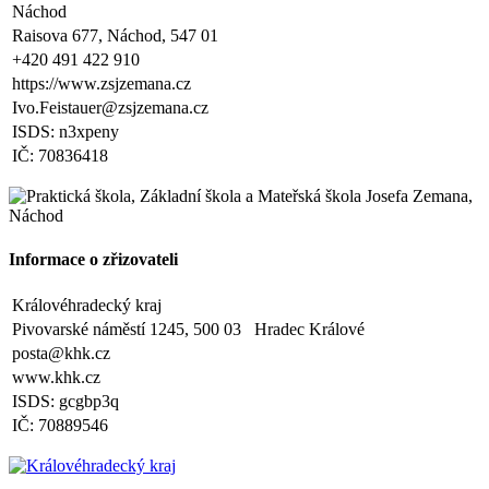
Náchod
pobírání dávek hmotné nouze. Tito zákonní zástupci budou dne 2.
září 2025 kontaktováni vedením školy s podrobnějšími informacemi.
Raisova 677, Náchod, 547 01
+420 491 422 910
V Náchodě dne 20. srpna 2025 Ing. Ivo Feistauer ředitel školy
https://www.zsjzemana.cz
Ivo.Feistauer@zsjzemana.cz
Zveřejněno: 29.5.2025
Branný den v Josefově
ISDS: n3xpeny
Zveřejněno: 23.5.2025
IČ: 70836418
Šípkovaná - Nové Město nad Metují, VI. a VII. třída
Zveřejněno: 21.5.2025
Třídní výlet Liberec IV.třída
Zveřejněno: 20.5.2025
Výlet do ZOO Dvůr Králové n/L
Informace o zřizovateli
Zveřejněno: 16.5.2025
plavecká výuka, V., VI. a VII.třída
Královéhradecký kraj
Zveřejněno: 8.4.2025
Třídní schůzky dne 8. 4. 2025 od 13 - 16 hodin
Pivovarské náměstí 1245, 500 03 Hradec Králové
posta@khk.cz
www.khk.cz
ISDS: gcgbp3q
IČ: 70889546