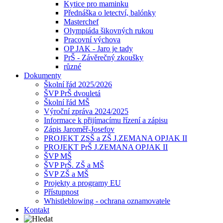
Kytice pro maminku
Přednáška o letectví, balónky
Masterchef
Olympiáda šikovných rukou
Pracovní výchova
OP JAK - Jaro je tady
PrŠ - Závěrečný zkoušky
různé
Dokumenty
Školní řád 2025/2026
ŠVP PrŠ dvouletá
Školní řád MŠ
Výroční zpráva 2024/2025
Informace k přijímacímu řízení a zápisu
Zápis Jaroměř-Josefov
PROJEKT ZSŠ a ZŠ J.ZEMANA OPJAK II
PROJEKT PrŠ J.ZEMANA OPJAK II
ŠVP MŠ
ŠVP PrŠ. ZŠ a MŠ
ŠVP ZŠ a MŠ
Projekty a programy EU
Přístupnost
Whistleblowing - ochrana oznamovatele
Kontakt