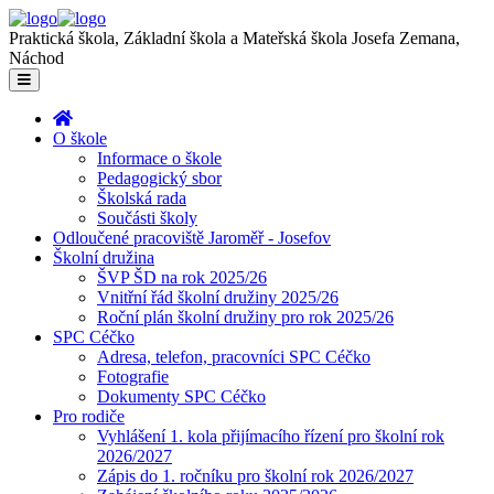
Praktická škola, Základní škola a Mateřská škola Josefa Zemana,
Náchod
O škole
Informace o škole
Pedagogický sbor
Školská rada
Součásti školy
Odloučené pracoviště Jaroměř - Josefov
Školní družina
ŠVP ŠD na rok 2025/26
Vnitřní řád školní družiny 2025/26
Roční plán školní družiny pro rok 2025/26
SPC Céčko
Adresa, telefon, pracovníci SPC Céčko
Fotografie
Dokumenty SPC Céčko
Pro rodiče
Vyhlášení 1. kola přijímacího řízení pro školní rok
2026/2027
Zápis do 1. ročníku pro školní rok 2026/2027