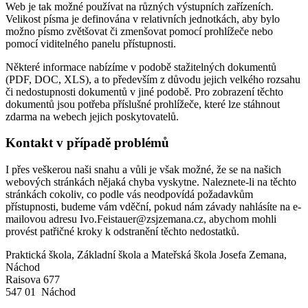
Web je tak možné používat na různých výstupních zařízeních.
Velikost písma je definována v relativních jednotkách, aby bylo
možno písmo zvětšovat či zmenšovat pomocí prohlížeče nebo
pomocí viditelného panelu přístupnosti.
Některé informace nabízíme v podobě stažitelných dokumentů
(PDF, DOC, XLS), a to především z důvodu jejich velkého rozsahu
či nedostupnosti dokumentů v jiné podobě. Pro zobrazení těchto
dokumentů jsou potřeba příslušné prohlížeče, které lze stáhnout
zdarma na webech jejich poskytovatelů.
Kontakt v případě problémů
I přes veškerou naši snahu a vůli je však možné, že se na našich
webových stránkách nějaká chyba vyskytne. Naleznete-li na těchto
stránkách cokoliv, co podle vás neodpovídá požadavkům
přístupnosti, budeme vám vděční, pokud nám závady nahlásíte na e-
mailovou adresu Ivo.Feistauer@zsjzemana.cz, abychom mohli
provést patřičné kroky k odstranění těchto nedostatků.
Praktická škola, Základní škola a Mateřská škola Josefa Zemana,
Náchod
Raisova 677
547 01 Náchod