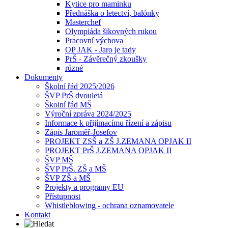
Kytice pro maminku
Přednáška o letectví, balónky
Masterchef
Olympiáda šikovných rukou
Pracovní výchova
OP JAK - Jaro je tady
PrŠ - Závěrečný zkoušky
různé
Dokumenty
Školní řád 2025/2026
ŠVP PrŠ dvouletá
Školní řád MŠ
Výroční zpráva 2024/2025
Informace k přijímacímu řízení a zápisu
Zápis Jaroměř-Josefov
PROJEKT ZSŠ a ZŠ J.ZEMANA OPJAK II
PROJEKT PrŠ J.ZEMANA OPJAK II
ŠVP MŠ
ŠVP PrŠ. ZŠ a MŠ
ŠVP ZŠ a MŠ
Projekty a programy EU
Přístupnost
Whistleblowing - ochrana oznamovatele
Kontakt