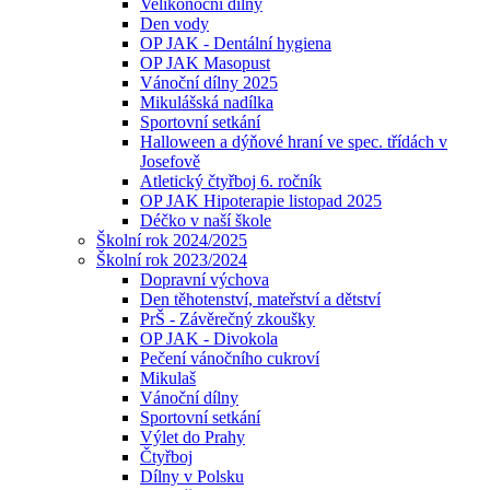
Velikonoční dílny
Den vody
OP JAK - Dentální hygiena
OP JAK Masopust
Vánoční dílny 2025
Mikulášská nadílka
Sportovní setkání
Halloween a dýňové hraní ve spec. třídách v
Josefově
Atletický čtyřboj 6. ročník
OP JAK Hipoterapie listopad 2025
Déčko v naší škole
Školní rok 2024/2025
Školní rok 2023/2024
Dopravní výchova
Den těhotenství, mateřství a dětství
PrŠ - Závěrečný zkoušky
OP JAK - Divokola
Pečení vánočního cukroví
Mikulaš
Vánoční dílny
Sportovní setkání
Výlet do Prahy
Čtyřboj
Dílny v Polsku