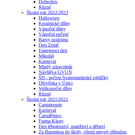
Dobrošov
Různé
Školní rok 2022/2023
Halloween
Keramické dílny
Vánoční dílny
Vánoční pečení
Barvy podzimu
Den Země
Emergenci den
Mikuláš
Karneval
Mladý zdravotník
Návštěva GVUN
ŠD - pečení Svatomartinské rohlíčky
Dřevěnka v Úpici
Velikonoční dílny
Různé
Školní rok 2021/2022
Canisterapie
Karneval
Čarodějnice
Farma Kleny
Den těhotenství, mateřství a dětství
Za Barunkou do školy, všemi smysly přírodou