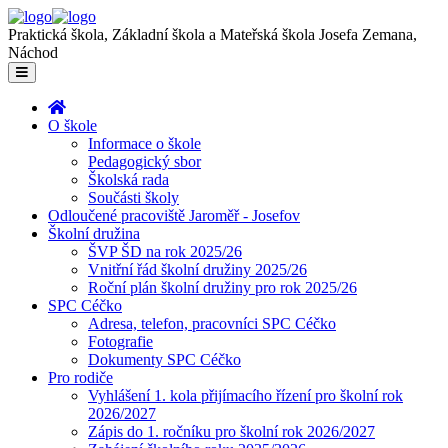
Praktická škola, Základní škola a Mateřská škola Josefa Zemana,
Náchod
O škole
Informace o škole
Pedagogický sbor
Školská rada
Součásti školy
Odloučené pracoviště Jaroměř - Josefov
Školní družina
ŠVP ŠD na rok 2025/26
Vnitřní řád školní družiny 2025/26
Roční plán školní družiny pro rok 2025/26
SPC Céčko
Adresa, telefon, pracovníci SPC Céčko
Fotografie
Dokumenty SPC Céčko
Pro rodiče
Vyhlášení 1. kola přijímacího řízení pro školní rok
2026/2027
Zápis do 1. ročníku pro školní rok 2026/2027