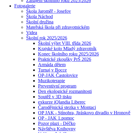
Zahájení školního roku 2025/2026
Fotogalerie
Škola Jaroměř - Josefov
Škola Náchod
Školní družina
Mateřská škola při zdravotnickém
Videa
Školní rok 2025/2026
Školní výlet VIII. třída 2026
Krajské kolo Mladý zdravotník
Konec školního roku 2025/2026
Praktické zkoušky PrŠ 2026
Armáda dětem
Turnaj v Bocce
OP-JAK Častolovice
Muzikoterapie
Preventivní program
Den ekologické rozmanitosti
Soutěž v 3D tisku
exkurze iQlandia Liberec
Čarodějnická stezka v Montaci
OP JAK - Stínohra, Jiráskovo divadlo v Hronově
OP - JAK 1.pomoc
Pozor plazi - Déčko
Návštěva Knihovny