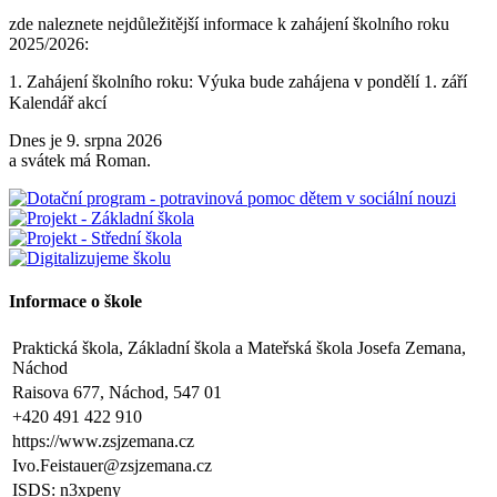
zde naleznete nejdůležitější informace k zahájení školního roku
2025/2026:
1. Zahájení školního roku: Výuka bude zahájena v pondělí 1. září
2025. Tento den končí po 1. vyučovací hodině. Provoz školní
Kalendář akcí
družiny nebude zajištěn a obědy se v tento den neposkytují.
Dnes je 9. srpna 2026
2. Výuka: Od úterý 2. září 2025 bude probíhat výuka denně od 8:00
a svátek má Roman.
do 11:25 hodin.
3. Dohled: Od 11:25 do 12:30 bude zajištěn dohled nad žáky, kteří
půjdou na oběd nebo jsou přihlášeni do školní družiny.
4. Školní družina: Provoz školní družiny bude od 12:30 do 15:30
hodin (pro žáky se schválenou přihláškou do ŠD).
Informace o škole
5. Projekt „Obědy do škol“: Zákonní zástupci žáků, kteří budou do
Praktická škola, Základní škola a Mateřská škola Josefa Zemana,
projektu zapojeni, předloží škole platné potvrzení z Úřadu práce o
Náchod
pobírání dávek hmotné nouze. Tito zákonní zástupci budou dne 2.
září 2025 kontaktováni vedením školy s podrobnějšími informacemi.
Raisova 677, Náchod, 547 01
+420 491 422 910
V Náchodě dne 20. srpna 2025 Ing. Ivo Feistauer ředitel školy
https://www.zsjzemana.cz
Ivo.Feistauer@zsjzemana.cz
Zveřejněno: 29.5.2025
Branný den v Josefově
ISDS: n3xpeny