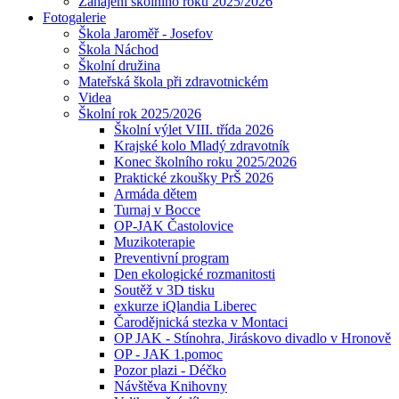
Zahájení školního roku 2025/2026
Fotogalerie
Škola Jaroměř - Josefov
Škola Náchod
Školní družina
Mateřská škola při zdravotnickém
Videa
Školní rok 2025/2026
Školní výlet VIII. třída 2026
Krajské kolo Mladý zdravotník
Konec školního roku 2025/2026
Praktické zkoušky PrŠ 2026
Armáda dětem
Turnaj v Bocce
OP-JAK Častolovice
Muzikoterapie
Preventivní program
Den ekologické rozmanitosti
Soutěž v 3D tisku
exkurze iQlandia Liberec
Čarodějnická stezka v Montaci
OP JAK - Stínohra, Jiráskovo divadlo v Hronově
OP - JAK 1.pomoc
Pozor plazi - Déčko
Návštěva Knihovny