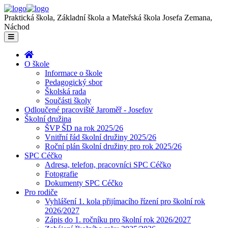
Praktická škola, Základní škola a Mateřská škola Josefa Zemana,
Náchod
O škole
Informace o škole
Pedagogický sbor
Školská rada
Součásti školy
Odloučené pracoviště Jaroměř - Josefov
Školní družina
ŠVP ŠD na rok 2025/26
Vnitřní řád školní družiny 2025/26
Roční plán školní družiny pro rok 2025/26
SPC Céčko
Adresa, telefon, pracovníci SPC Céčko
Fotografie
Dokumenty SPC Céčko
Pro rodiče
Vyhlášení 1. kola přijímacího řízení pro školní rok
2026/2027
Zápis do 1. ročníku pro školní rok 2026/2027