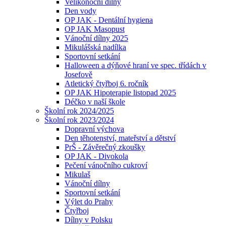
Velikonoční dílny
Den vody
OP JAK - Dentální hygiena
OP JAK Masopust
Vánoční dílny 2025
Mikulášská nadílka
Sportovní setkání
Halloween a dýňové hraní ve spec. třídách v
Josefově
Atletický čtyřboj 6. ročník
OP JAK Hipoterapie listopad 2025
Déčko v naší škole
Školní rok 2024/2025
Školní rok 2023/2024
Dopravní výchova
Den těhotenství, mateřství a dětství
PrŠ - Závěrečný zkoušky
OP JAK - Divokola
Pečení vánočního cukroví
Mikulaš
Vánoční dílny
Sportovní setkání
Výlet do Prahy
Čtyřboj
Dílny v Polsku