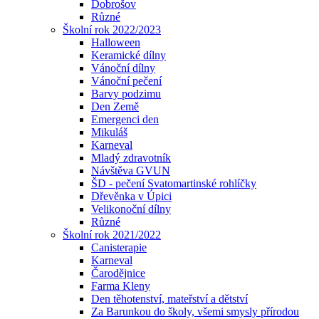
Dobrošov
Různé
Školní rok 2022/2023
Halloween
Keramické dílny
Vánoční dílny
Vánoční pečení
Barvy podzimu
Den Země
Emergenci den
Mikuláš
Karneval
Mladý zdravotník
Návštěva GVUN
ŠD - pečení Svatomartinské rohlíčky
Dřevěnka v Úpici
Velikonoční dílny
Různé
Školní rok 2021/2022
Canisterapie
Karneval
Čarodějnice
Farma Kleny
Den těhotenství, mateřství a dětství
Za Barunkou do školy, všemi smysly přírodou