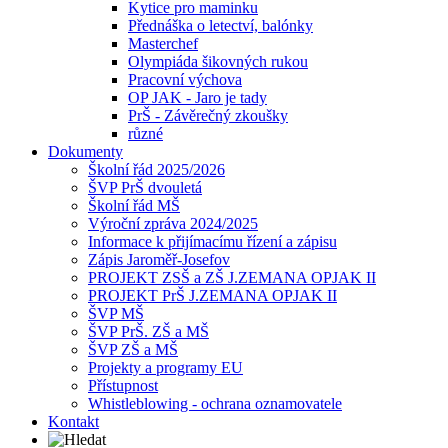
Kytice pro maminku
Přednáška o letectví, balónky
Masterchef
Olympiáda šikovných rukou
Pracovní výchova
OP JAK - Jaro je tady
PrŠ - Závěrečný zkoušky
různé
Dokumenty
Školní řád 2025/2026
ŠVP PrŠ dvouletá
Školní řád MŠ
Výroční zpráva 2024/2025
Informace k přijímacímu řízení a zápisu
Zápis Jaroměř-Josefov
PROJEKT ZSŠ a ZŠ J.ZEMANA OPJAK II
PROJEKT PrŠ J.ZEMANA OPJAK II
ŠVP MŠ
ŠVP PrŠ. ZŠ a MŠ
ŠVP ZŠ a MŠ
Projekty a programy EU
Přístupnost
Whistleblowing - ochrana oznamovatele
Kontakt