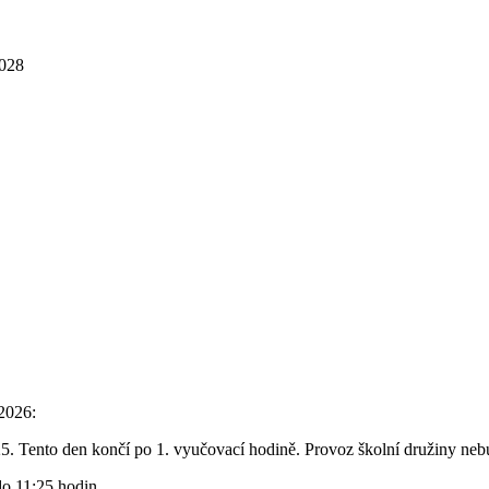
2028
/2026:
5. Tento den končí po 1. vyučovací hodině. Provoz školní družiny nebu
do 11:25 hodin.