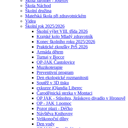
Škola Jaroměř - Josefov
Škola Náchod
Školní družina
Mateřská škola při zdravotnickém
Videa
Školní rok 2025/2026
Školní výlet VIII. třída 2026
Krajské kolo Mladý zdravotník
Konec školního roku 2025/2026
Praktické zkoušky PrŠ 2026
Armáda dětem
Turnaj v Bocce
OP-JAK Častolovice
Muzikoterapie
Preventivní program
Den ekologické rozmanitosti
Soutěž v 3D tisku
exkurze iQlandia Liberec
Čarodějnická stezka v Montaci
OP JAK - Stínohra, Jiráskovo divadlo v Hronově
OP - JAK 1.pomoc
Pozor plazi - Déčko
Návštěva Knihovny
Velikonoční dílny
Den vody