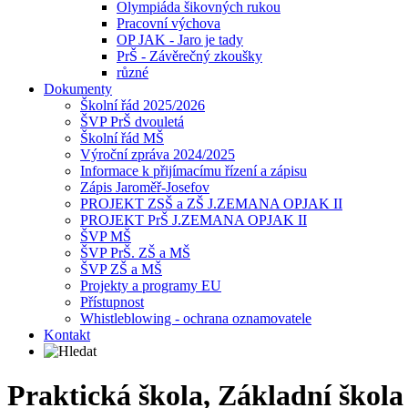
Olympiáda šikovných rukou
Pracovní výchova
OP JAK - Jaro je tady
PrŠ - Závěrečný zkoušky
různé
Dokumenty
Školní řád 2025/2026
ŠVP PrŠ dvouletá
Školní řád MŠ
Výroční zpráva 2024/2025
Informace k přijímacímu řízení a zápisu
Zápis Jaroměř-Josefov
PROJEKT ZSŠ a ZŠ J.ZEMANA OPJAK II
PROJEKT PrŠ J.ZEMANA OPJAK II
ŠVP MŠ
ŠVP PrŠ. ZŠ a MŠ
ŠVP ZŠ a MŠ
Projekty a programy EU
Přístupnost
Whistleblowing - ochrana oznamovatele
Kontakt
Praktická škola, Základní škol