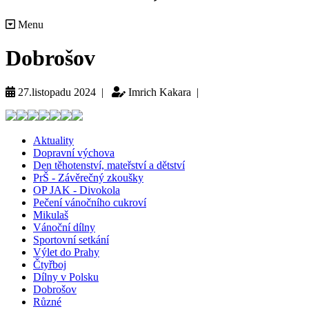
Menu
Dobrošov
27.listopadu 2024 |
Imrich Kakara |
Aktuality
Dopravní výchova
Den těhotenství, mateřství a dětství
PrŠ - Závěrečný zkoušky
OP JAK - Divokola
Pečení vánočního cukroví
Mikulaš
Vánoční dílny
Sportovní setkání
Výlet do Prahy
Čtyřboj
Dílny v Polsku
Dobrošov
Různé