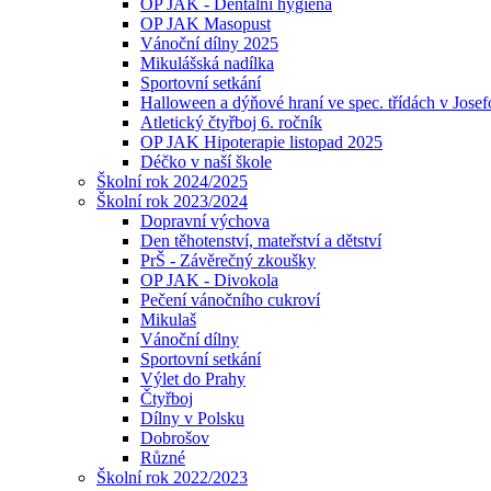
OP JAK - Dentální hygiena
OP JAK Masopust
Vánoční dílny 2025
Mikulášská nadílka
Sportovní setkání
Halloween a dýňové hraní ve spec. třídách v Jose
Atletický čtyřboj 6. ročník
OP JAK Hipoterapie listopad 2025
Déčko v naší škole
Školní rok 2024/2025
Školní rok 2023/2024
Dopravní výchova
Den těhotenství, mateřství a dětství
PrŠ - Závěrečný zkoušky
OP JAK - Divokola
Pečení vánočního cukroví
Mikulaš
Vánoční dílny
Sportovní setkání
Výlet do Prahy
Čtyřboj
Dílny v Polsku
Dobrošov
Různé
Školní rok 2022/2023