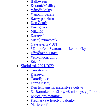
Halloween
Keramické dílny
Vánoční dílny
Vánoční pečení
Barvy podzimu
Den Země
Emergenci den
Mikuláš
Karneval
Mladý zdravotník
Návštěva GVUN
ŠD - pečení Svatomartinské rohlíčky
Dřevěnka v Úpici
Velikonoční dílny
Různé
Školní rok 2021/2022
Canisterapie
Karneval
Čarodějnice
Farma Kleny
Den těhotenství, mateřství a dětství
Za Barunkou do školy, všemi smysly přírodou
Kytice pro maminku
Přednáška o letectví, balónky
Masterchef