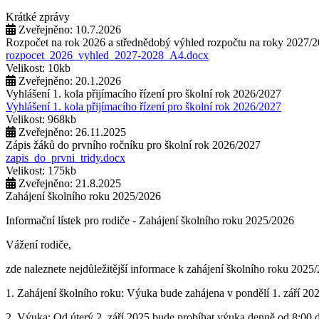
Krátké zprávy
Zveřejněno: 10.7.2026
Rozpočet na rok 2026 a střednědobý výhled rozpočtu na roky 2027/
rozpocet_2026_vyhled_2027-2028_A4.docx
Velikost: 10kb
Zveřejněno: 20.1.2026
Vyhlášení 1. kola přijímacího řízení pro školní rok 2026/2027
Vyhlášení 1. kola přijímacího řízení pro školní rok 2026/2027
Velikost: 968kb
Zveřejněno: 26.11.2025
Zápis žáků do prvního ročníku pro školní rok 2026/2027
zapis_do_prvni_tridy.docx
Velikost: 175kb
Zveřejněno: 21.8.2025
Zahájení školního roku 2025/2026
Informační lístek pro rodiče - Zahájení školního roku 2025/2026
Vážení rodiče,
zde naleznete nejdůležitější informace k zahájení školního roku 2025
1. Zahájení školního roku: Výuka bude zahájena v pondělí 1. září 202
2. Výuka: Od úterý 2. září 2025 bude probíhat výuka denně od 8:00 