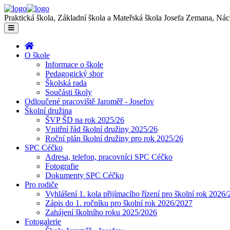
Praktická škola, Základní škola a Mateřská škola Josefa Zemana, Ná
O škole
Informace o škole
Pedagogický sbor
Školská rada
Součásti školy
Odloučené pracoviště Jaroměř - Josefov
Školní družina
ŠVP ŠD na rok 2025/26
Vnitřní řád školní družiny 2025/26
Roční plán školní družiny pro rok 2025/26
SPC Céčko
Adresa, telefon, pracovníci SPC Céčko
Fotografie
Dokumenty SPC Céčko
Pro rodiče
Vyhlášení 1. kola přijímacího řízení pro školní rok 2026
Zápis do 1. ročníku pro školní rok 2026/2027
Zahájení školního roku 2025/2026
Fotogalerie