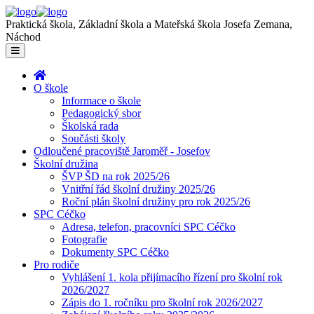
Praktická škola, Základní škola a Mateřská škola Josefa Zemana,
Náchod
O škole
Informace o škole
Pedagogický sbor
Školská rada
Součásti školy
Odloučené pracoviště Jaroměř - Josefov
Školní družina
ŠVP ŠD na rok 2025/26
Vnitřní řád školní družiny 2025/26
Roční plán školní družiny pro rok 2025/26
SPC Céčko
Adresa, telefon, pracovníci SPC Céčko
Fotografie
Dokumenty SPC Céčko
Pro rodiče
Vyhlášení 1. kola přijímacího řízení pro školní rok
2026/2027
Zápis do 1. ročníku pro školní rok 2026/2027