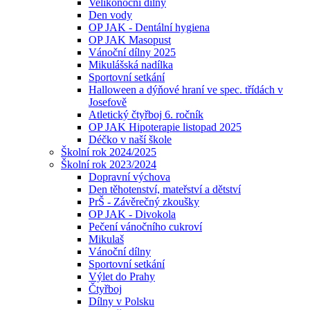
Velikonoční dílny
Den vody
OP JAK - Dentální hygiena
OP JAK Masopust
Vánoční dílny 2025
Mikulášská nadílka
Sportovní setkání
Halloween a dýňové hraní ve spec. třídách v
Josefově
Atletický čtyřboj 6. ročník
OP JAK Hipoterapie listopad 2025
Déčko v naší škole
Školní rok 2024/2025
Školní rok 2023/2024
Dopravní výchova
Den těhotenství, mateřství a dětství
PrŠ - Závěrečný zkoušky
OP JAK - Divokola
Pečení vánočního cukroví
Mikulaš
Vánoční dílny
Sportovní setkání
Výlet do Prahy
Čtyřboj
Dílny v Polsku