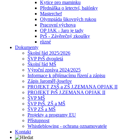
Kytice pro maminku
Přednáška o letectví, balónky
Masterchef
Olympiáda šikovných rukou
Pracovní výchova
OP JAK - Jaro je tady
PrŠ - Závěrečný zkoušky
různé
Dokumenty
Školní řád 2025/2026
ŠVP PrŠ dvouletá
Školní řád MŠ
Výroční zpráva 2024/2025
Informace k přijímacímu řízení a zápisu
Zápis Jaroměř-Josefov
PROJEKT ZSŠ a ZŠ J.ZEMANA OPJAK II
PROJEKT PrŠ J.ZEMANA OPJAK II
ŠVP MŠ
ŠVP PrŠ. ZŠ a MŠ
ŠVP ZŠ a MŠ
Projekty a programy EU
Přístupnost
Whistleblowing - ochrana oznamovatele
Kontakt