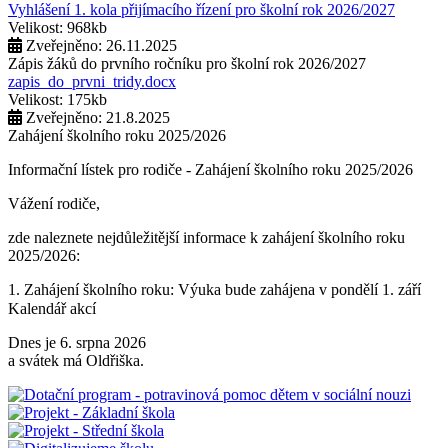
Vyhlášení 1. kola přijímacího řízení pro školní rok 2026/2027
Velikost: 968kb
Zveřejněno: 26.11.2025
Zápis žáků do prvního ročníku pro školní rok 2026/2027
zapis_do_prvni_tridy.docx
Velikost: 175kb
Zveřejněno: 21.8.2025
Zahájení školního roku 2025/2026
Informační lístek pro rodiče - Zahájení školního roku 2025/2026
Vážení rodiče,
zde naleznete nejdůležitější informace k zahájení školního roku
2025/2026:
1. Zahájení školního roku: Výuka bude zahájena v pondělí 1. září
2025. Tento den končí po 1. vyučovací hodině. Provoz školní
Kalendář akcí
družiny nebude zajištěn a obědy se v tento den neposkytují.
Dnes je 6. srpna 2026
2. Výuka: Od úterý 2. září 2025 bude probíhat výuka denně od 8:00
a svátek má Oldřiška.
do 11:25 hodin.
3. Dohled: Od 11:25 do 12:30 bude zajištěn dohled nad žáky, kteří
půjdou na oběd nebo jsou přihlášeni do školní družiny.