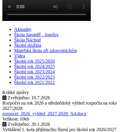
Aktuality
Škola Jaroměř - Josefov
Škola Náchod
Školní družina
Mateřská škola při zdravotnickém
Videa
Školní rok 2025/2026
Školní rok 2024/2025
Školní rok 2023/2024
Školní rok 2022/2023
Školní rok 2021/2022
Krátké zprávy
Zveřejněno: 10.7.2026
Rozpočet na rok 2026 a střednědobý výhled rozpočtu na roky
2027/2028
rozpocet_2026_vyhled_2027-2028_A4.docx
Velikost: 10kb
Zveřejněno: 20.1.2026
Vyhlášení 1. kola přijímacího řízení pro školní rok 2026/2027