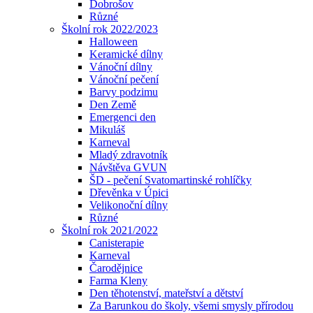
Dobrošov
Různé
Školní rok 2022/2023
Halloween
Keramické dílny
Vánoční dílny
Vánoční pečení
Barvy podzimu
Den Země
Emergenci den
Mikuláš
Karneval
Mladý zdravotník
Návštěva GVUN
ŠD - pečení Svatomartinské rohlíčky
Dřevěnka v Úpici
Velikonoční dílny
Různé
Školní rok 2021/2022
Canisterapie
Karneval
Čarodějnice
Farma Kleny
Den těhotenství, mateřství a dětství
Za Barunkou do školy, všemi smysly přírodou