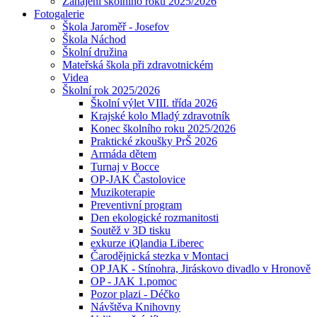
Zahájení školního roku 2025/2026
Fotogalerie
Škola Jaroměř - Josefov
Škola Náchod
Školní družina
Mateřská škola při zdravotnickém
Videa
Školní rok 2025/2026
Školní výlet VIII. třída 2026
Krajské kolo Mladý zdravotník
Konec školního roku 2025/2026
Praktické zkoušky PrŠ 2026
Armáda dětem
Turnaj v Bocce
OP-JAK Častolovice
Muzikoterapie
Preventivní program
Den ekologické rozmanitosti
Soutěž v 3D tisku
exkurze iQlandia Liberec
Čarodějnická stezka v Montaci
OP JAK - Stínohra, Jiráskovo divadlo v Hronově
OP - JAK 1.pomoc
Pozor plazi - Déčko
Návštěva Knihovny