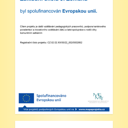
vedením školy s podrobnějšími informacemi.
V Náchodě dne 20. srpna 2025 Ing. Ivo
Feistauer ředitel školy
Zveřejněno: 29.5.2025
Branný den v Josefově
Zveřejněno: 23.5.2025
Šípkovaná - Nové Město nad Metují,
VI. a VII. třída
Zveřejněno: 21.5.2025
Třídní výlet Liberec IV.třída
Zveřejněno: 20.5.2025
Výlet do ZOO Dvůr Králové n/L