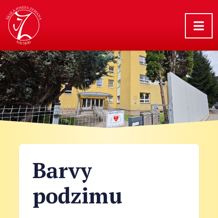
Barvy
podzimu