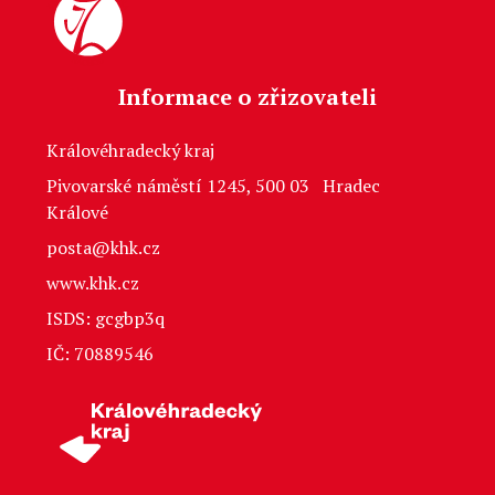
Informace o zřizovateli
Královéhradecký kraj
Pivovarské náměstí 1245, 500 03 Hradec
Králové
posta@khk.cz
www.khk.cz
ISDS: gcgbp3q
IČ: 70889546