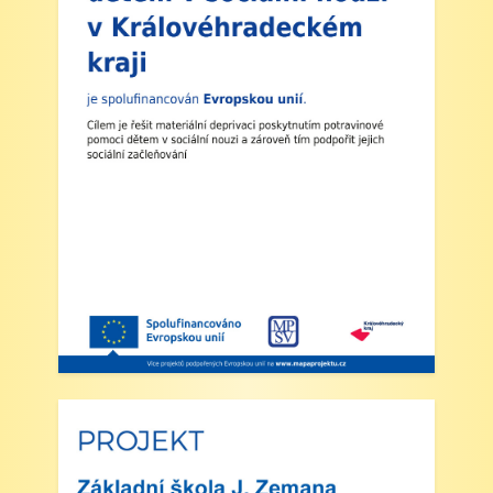
končí po 1. vyučovací hodině. Provoz školní
družiny nebude zajištěn a obědy se v tento den
neposkytují.
2. Výuka: Od úterý 2. září 2025 bude probíhat
výuka denně od 8:00 do 11:25 hodin.
3. Dohled: Od 11:25 do 12:30 bude zajištěn
dohled nad žáky, kteří půjdou na oběd nebo
jsou přihlášeni do školní družiny.
4. Školní družina: Provoz školní družiny bude
od 12:30 do 15:30 hodin (pro žáky se
schválenou přihláškou do ŠD).
5. Projekt „Obědy do škol“: Zákonní zástupci
žáků, kteří budou do projektu zapojeni,
předloží škole platné potvrzení z Úřadu práce o
pobírání dávek hmotné nouze. Tito zákonní
zástupci budou dne 2. září 2025 kontaktováni