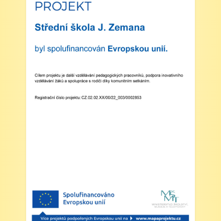
Zveřejněno: 16.5.2025
plavecká výuka, V., VI. a VII.třída
Zveřejněno: 8.4.2025
Třídní schůzky dne 8. 4. 2025 od 13 - 16
hodin