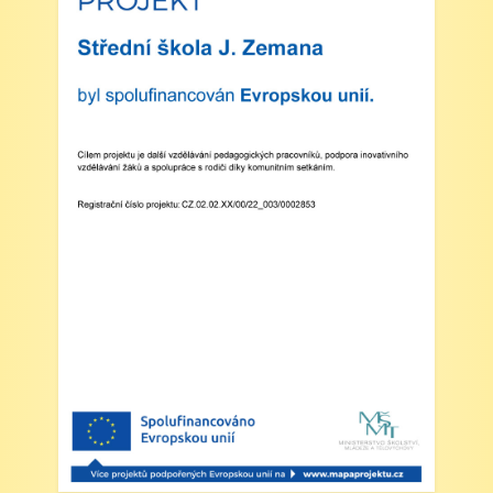
plavecká výuka, V., VI. a VII.třída
Zveřejněno: 8.4.2025
Třídní schůzky dne 8. 4. 2025 od 13 - 16
hodin