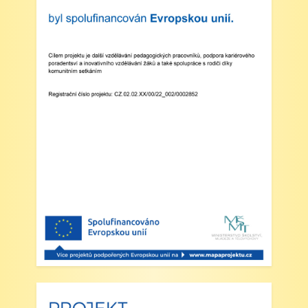
V Náchodě dne 20. srpna 2025 Ing. Ivo
Feistauer ředitel školy
Zveřejněno: 29.5.2025
Branný den v Josefově
Zveřejněno: 23.5.2025
Šípkovaná - Nové Město nad Metují,
VI. a VII. třída
Zveřejněno: 21.5.2025
Třídní výlet Liberec IV.třída
Zveřejněno: 20.5.2025
Výlet do ZOO Dvůr Králové n/L
Zveřejněno: 16.5.2025