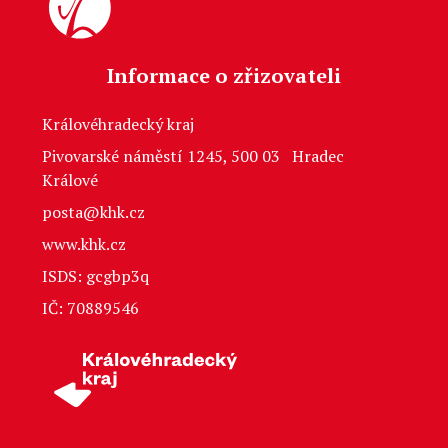
Informace o zřizovateli
Královéhradecký kraj
Pivovarské náměstí 1245, 500 03 Hradec
Králové
posta@khk.cz
www.khk.cz
ISDS: gcgbp3q
IČ: 70889546