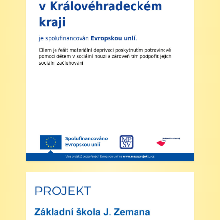
družiny nebude zajištěn a obědy se v tento den
neposkytují.
2. Výuka: Od úterý 2. září 2025 bude probíhat
výuka denně od 8:00 do 11:25 hodin.
3. Dohled: Od 11:25 do 12:30 bude zajištěn
dohled nad žáky, kteří půjdou na oběd nebo
jsou přihlášeni do školní družiny.
4. Školní družina: Provoz školní družiny bude
od 12:30 do 15:30 hodin (pro žáky se
schválenou přihláškou do ŠD).
5. Projekt „Obědy do škol“: Zákonní zástupci
žáků, kteří budou do projektu zapojeni,
předloží škole platné potvrzení z Úřadu práce o
pobírání dávek hmotné nouze. Tito zákonní
zástupci budou dne 2. září 2025 kontaktováni
vedením školy s podrobnějšími informacemi.