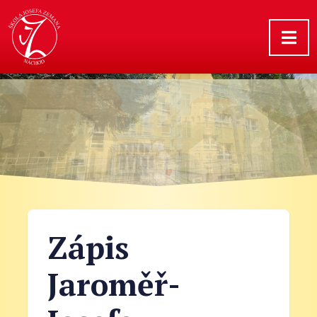
Zápis
Jaroměř-