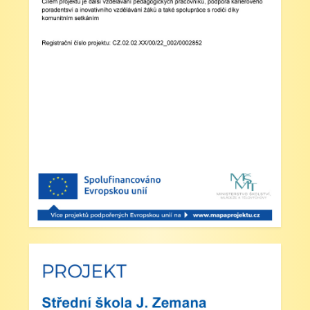
Zveřejněno: 23.5.2025
Šípkovaná - Nové Město nad Metují, VI. a
VII. třída
Zveřejněno: 21.5.2025
Třídní výlet Liberec IV.třída
Zveřejněno: 20.5.2025
Výlet do ZOO Dvůr Králové n/L
Zveřejněno: 16.5.2025
plavecká výuka, V., VI. a VII.třída
Zveřejněno: 8.4.2025
Třídní schůzky dne 8. 4. 2025 od 13 - 16
hodin