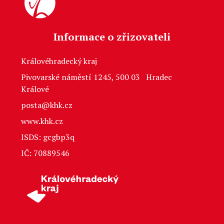
Informace o zřizovateli
Královéhradecký kraj
Pivovarské náměstí 1245, 500 03 Hradec
Králové
posta@khk.cz
www.khk.cz
ISDS: gcgbp3q
IČ: 70889546