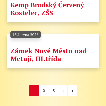
Kemp Brodský Červený
Kostelec, ZŠS
15.června 2026
Zámek Nové Město nad
Metují, III.třída
1
2
3
›
»