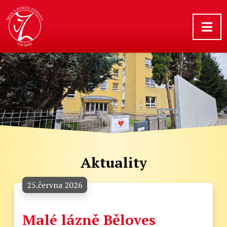
Aktuality
25.června 2026
Malé lázně Běloves