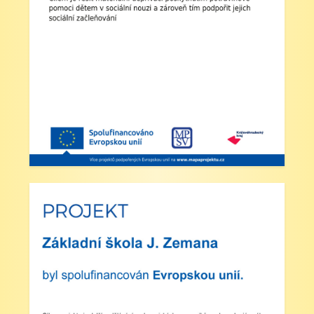
přihlášeni do školní družiny.
4. Školní družina: Provoz školní družiny bude od
12:30 do 15:30 hodin (pro žáky se schválenou
přihláškou do ŠD).
5. Projekt „Obědy do škol“: Zákonní zástupci
žáků, kteří budou do projektu zapojeni, předloží
škole platné potvrzení z Úřadu práce o pobírání
dávek hmotné nouze. Tito zákonní zástupci budou
dne 2. září 2025 kontaktováni vedením školy s
podrobnějšími informacemi.
V Náchodě dne 20. srpna 2025 Ing. Ivo Feistauer
ředitel školy
Zveřejněno: 29.5.2025
Branný den v Josefově