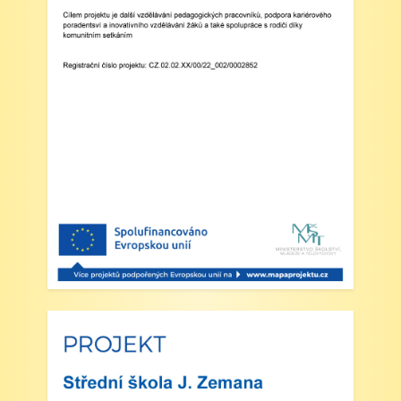
Zveřejněno: 29.5.2025
Branný den v Josefově
Zveřejněno: 23.5.2025
Šípkovaná - Nové Město nad Metují,
VI. a VII. třída
Zveřejněno: 21.5.2025
Třídní výlet Liberec IV.třída
Zveřejněno: 20.5.2025
Výlet do ZOO Dvůr Králové n/L
Zveřejněno: 16.5.2025
plavecká výuka, V., VI. a VII.třída
Zveřejněno: 8.4.2025