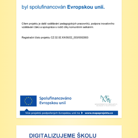
Třídní schůzky dne 8. 4. 2025 od 13 - 16
hodin