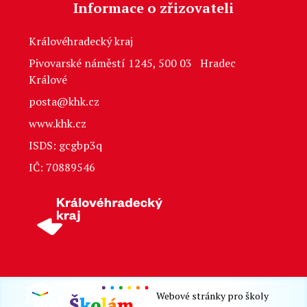
Informace o zřizovateli
Královéhradecký kraj
Pivovarské náměstí 1245, 500 03 Hradec
Králové
posta@khk.cz
www.khk.cz
ISDS: gcgbp3q
IČ: 70889546
Webové stránky pro školy