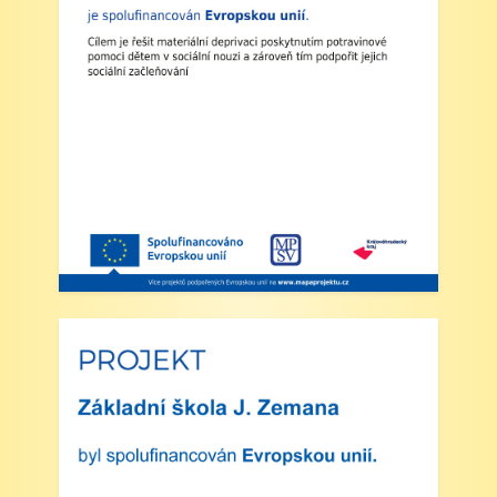
2. Výuka: Od úterý 2. září 2025 bude probíhat
výuka denně od 8:00 do 11:25 hodin.
3. Dohled: Od 11:25 do 12:30 bude zajištěn
dohled nad žáky, kteří půjdou na oběd nebo
jsou přihlášeni do školní družiny.
4. Školní družina: Provoz školní družiny bude
od 12:30 do 15:30 hodin (pro žáky se
schválenou přihláškou do ŠD).
5. Projekt „Obědy do škol“: Zákonní zástupci
žáků, kteří budou do projektu zapojeni,
předloží škole platné potvrzení z Úřadu práce o
pobírání dávek hmotné nouze. Tito zákonní
zástupci budou dne 2. září 2025 kontaktováni
vedením školy s podrobnějšími informacemi.
V Náchodě dne 20. srpna 2025 Ing. Ivo
Feistauer ředitel školy