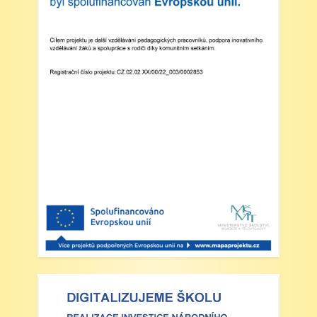
Třídní schůzky dne 8. 4. 2025 od 13 - 16
hodin