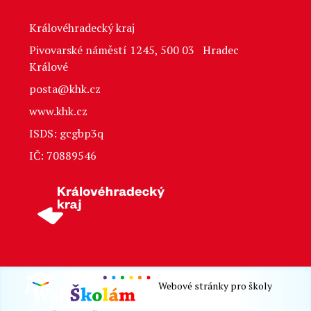
Královéhradecký kraj
Pivovarské náměstí 1245, 500 03 Hradec
Králové
posta@khk.cz
www.khk.cz
ISDS: gcgbp3q
IČ: 70889546
Webové stránky pro školy