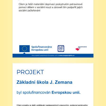
2. Výuka: Od úterý 2. září 2025 bude probíhat
výuka denně od 8:00 do 11:25 hodin.
3. Dohled: Od 11:25 do 12:30 bude zajištěn
dohled nad žáky, kteří půjdou na oběd nebo
jsou přihlášeni do školní družiny.
4. Školní družina: Provoz školní družiny bude
od 12:30 do 15:30 hodin (pro žáky se
schválenou přihláškou do ŠD).
5. Projekt „Obědy do škol“: Zákonní zástupci
žáků, kteří budou do projektu zapojeni,
předloží škole platné potvrzení z Úřadu práce o
pobírání dávek hmotné nouze. Tito zákonní
zástupci budou dne 2. září 2025 kontaktováni
vedením školy s podrobnějšími informacemi.
V Náchodě dne 20. srpna 2025 Ing. Ivo
Feistauer ředitel školy