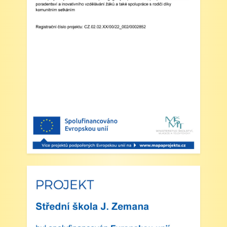
Zveřejněno: 29.5.2025
Branný den v Josefově
Zveřejněno: 23.5.2025
Šípkovaná - Nové Město nad Metují,
VI. a VII. třída
Zveřejněno: 21.5.2025
Třídní výlet Liberec IV.třída
Zveřejněno: 20.5.2025
Výlet do ZOO Dvůr Králové n/L
Zveřejněno: 16.5.2025
plavecká výuka, V., VI. a VII.třída
Zveřejněno: 8.4.2025