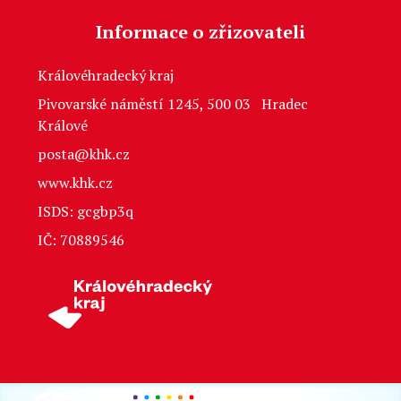
Informace o zřizovateli
Královéhradecký kraj
Pivovarské náměstí 1245, 500 03 Hradec
Králové
posta@khk.cz
www.khk.cz
ISDS: gcgbp3q
IČ: 70889546