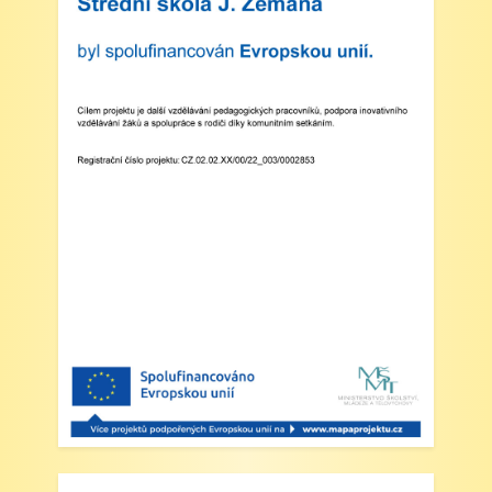
Zveřejněno: 8.4.2025
Třídní schůzky dne 8. 4. 2025 od 13 - 16
hodin