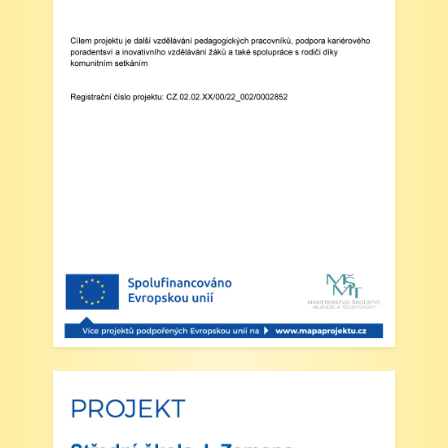
Feistauer ředitel školy
Zveřejněno: 29.5.2025
Branný den v Josefově
Zveřejněno: 23.5.2025
Šípkovaná - Nové Město nad Metují,
VI. a VII. třída
Zveřejněno: 21.5.2025
Třídní výlet Liberec IV.třída
Zveřejněno: 20.5.2025
Výlet do ZOO Dvůr Králové n/L
Zveřejněno: 16.5.2025
plavecká výuka, V., VI. a VII.třída