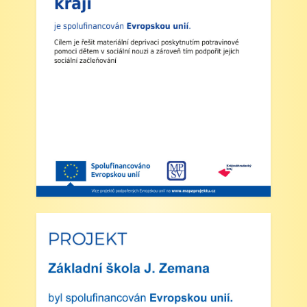
neposkytují.
2. Výuka: Od úterý 2. září 2025 bude probíhat
výuka denně od 8:00 do 11:25 hodin.
3. Dohled: Od 11:25 do 12:30 bude zajištěn
dohled nad žáky, kteří půjdou na oběd nebo
jsou přihlášeni do školní družiny.
4. Školní družina: Provoz školní družiny bude
od 12:30 do 15:30 hodin (pro žáky se
schválenou přihláškou do ŠD).
5. Projekt „Obědy do škol“: Zákonní zástupci
žáků, kteří budou do projektu zapojeni,
předloží škole platné potvrzení z Úřadu práce o
pobírání dávek hmotné nouze. Tito zákonní
zástupci budou dne 2. září 2025 kontaktováni
vedením školy s podrobnějšími informacemi.
V Náchodě dne 20. srpna 2025 Ing. Ivo