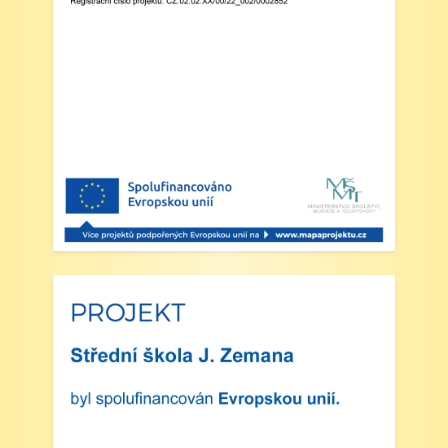
Branný den v Josefově
Zveřejněno: 23.5.2025
Šípkovaná - Nové Město nad Metují,
VI. a VII. třída
Zveřejněno: 21.5.2025
Třídní výlet Liberec IV.třída
Zveřejněno: 20.5.2025
Výlet do ZOO Dvůr Králové n/L
Zveřejněno: 16.5.2025
plavecká výuka, V., VI. a VII.třída
Zveřejněno: 8.4.2025
Třídní schůzky dne 8. 4. 2025 od 13 - 16
hodin