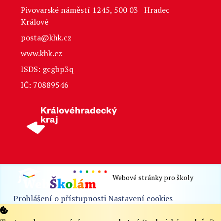
Pivovarské náměstí 1245, 500 03 Hradec
Králové
posta@khk.cz
www.khk.cz
ISDS: gcgbp3q
IČ: 70889546
Webové stránky pro školy
Prohlášení o přístupnosti
Nastavení cookies