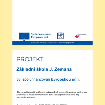
3. Dohled: Od 11:25 do 12:30 bude zajištěn
dohled nad žáky, kteří půjdou na oběd nebo
jsou přihlášeni do školní družiny.
4. Školní družina: Provoz školní družiny bude
od 12:30 do 15:30 hodin (pro žáky se
schválenou přihláškou do ŠD).
5. Projekt „Obědy do škol“: Zákonní zástupci
žáků, kteří budou do projektu zapojeni,
předloží škole platné potvrzení z Úřadu práce o
pobírání dávek hmotné nouze. Tito zákonní
zástupci budou dne 2. září 2025 kontaktováni
vedením školy s podrobnějšími informacemi.
V Náchodě dne 20. srpna 2025 Ing. Ivo
Feistauer ředitel školy
Zveřejněno: 29.5.2025