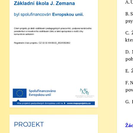
A. 
bude od 12:30 do 15:30 hodin (pro žáky
se schválenou přihláškou do ŠD).
B. 
psy
5. Projekt „Obědy do škol“: Zákonní
zástupci žáků, kteří budou do projektu
C. 
zapojeni, předloží škole platné potvrzení
kte
z Úřadu práce o pobírání dávek hmotné
nouze. Tito zákonní zástupci budou dne
D. 
2. září 2025 kontaktováni vedením školy
poh
s podrobnějšími informacemi.
E. 
V Náchodě dne 20. srpna 2025 Ing. Ivo
F. 
Feistauer ředitel školy
pově
Zveřejněno: 29.5.2025
G. 
Branný den v Josefově
Zveřejněno: 23.5.2025
Žác
Šípkovaná - Nové Město nad