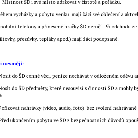
 Místnost ŠD i své místo udržovat v čistotě a pořádku.
Během vycházky a pobytu venku mají žáci své oblečení a aktov
mobilní telefony a přinesené hračky ŠD neručí. Při odchodu ze
šiltovky, přezůvky, tepláky apod.) mají žáci podepsané.
i nesmějí:
Nosit do ŠD cenné věci, peníze nechávat v odloženém oděvu an
Nosit do ŠD předměty, které nesouvisí s činností ŠD a mohly b
b.
Pořizovat nahrávky (video, audio, foto) bez svolení nahrávané 
Před ukončením pobytu ve ŠD z bezpečnostních důvodů opoušt