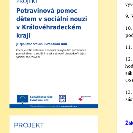
vyv
zde naleznete nejdůležitější informace k
9. 
zahájení školního roku 2025/2026:
10.
1. Zahájení školního roku: Výuka bude
pod
zahájena v pondělí 1. září 2025. Tento
den končí po 1. vyučovací hodině.
11.
Provoz školní družiny nebude zajištěn a
obědy se v tento den neposkytují.
12.
hod
2. Výuka: Od úterý 2. září 2025 bude
zák
probíhat výuka denně od 8:00 do 11:25
OSP
hodin.
13.
3. Dohled: Od 11:25 do 12:30 bude
zás
zajištěn dohled nad žáky, kteří půjdou na
oběd nebo jsou přihlášeni do školní
družiny.
Žák
4. Školní družina: Provoz školní družiny