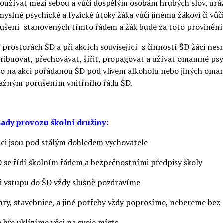
Používat mezi sebou a vůči dospělým osobám hrubých slov, uráže
myslné psychické a fyzické útoky žáka vůči jinému žákovi či v
ušení stanovených tímto řádem a žák bude za toto provinění
V prostorách ŠD a při akcích související s činností ŠD žáci nes
tribuovat, přechovávat, šířit, propagovat a užívat omamné psy
o na akci pořádanou ŠD pod vlivem alkoholu nebo jiných omam
ažným porušením vnitřního řádu ŠD.
ady provozu školní družiny:
áci jsou pod stálým dohledem vychovatele
D se řídí školním řádem a bezpečnostními předpisy školy
ři vstupu do ŠD vždy slušně pozdravíme
 hry, stavebnice, a jiné potřeby vždy poprosíme, nebereme bez 
o hře uklízíme věci na svoje místo