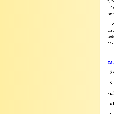
E. 
a ú
por
F. 
dis
neb
záv
Zás
- Ž
- Š
- p
- o
- p