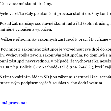
ěšen v učebně školní družiny.
Vychovatel/ka vždy po ukončení provozu školní družiny kontro
 Pokud žák narušuje soustavně školní řád a řád školní družiny
míněně vyloučen a vyloučen.
 Veškeré připomínky zákonných zástupců k práci ŠD vyřizuje vy
 Povinností zákonného zástupce je vyzvednout své dítě do kon
in. Vychovatelka zavolá zákonným zástupcům. Po domluvě s ni
onní zástupci nevyzvednou. V případě, že vychovatelka nesež
ODu příp. Policie ČR v Náchodě (tel. č. 974 534 651), kteří zaji
 S tímto vnitřním řádem ŠD jsou zákonní zástupci i žáci sezn
tupce svým podpisem vyjádří souhlas s jeho dodržováním.
 má právo na: