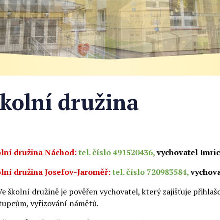
kolní družina
lní družina Náchod:
tel. číslo 491520436,
vychovatel Imri
lní družina Josefov-Jaroměř:
tel. číslo 720983584,
vychova
Ve školní družině je pověřen vychovatel, který zajišťuje přih
tupcům, vyřizování námětů.