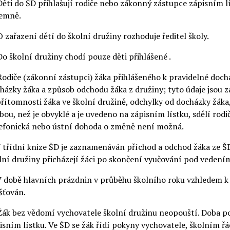
Děti do ŠD přihlašují rodiče nebo zákonný zástupce zápisním 
emně.
O zařazení dětí do školní družiny rozhoduje ředitel školy.
Do školní družiny chodí pouze děti přihlášené .
Rodiče (zákonní zástupci) žáka přihlášeného k pravidelné doch
házky žáka a způsob odchodu žáka z družiny; tyto údaje jsou
řítomnosti žáka ve školní družině, odchylky od docházky žáka, 
bou, než je obvyklé a je uvedeno na zápisním lístku, sdělí ro
efonická nebo ústní dohoda o změně není možná.
V třídní knize ŠD je zaznamenáván příchod a odchod žáka ze ŠD
lní družiny přicházejí žáci po skončení vyučování pod vedení
V době hlavních prázdnin v průběhu školního roku vzhledem k
išťován.
Žák bez vědomí vychovatele školní družinu neopouští. Doba po
isním lístku. Ve ŠD se žák řídí pokyny vychovatele, školním řá