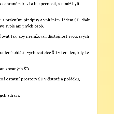
k ochraně zdraví a bezpečnosti, s nimiž byli
u s právními předpisy a vnitřním řádem ŠD, dbát
í svoje ani jiných osob.
ovat tak, aby nesnižovali důstojnost svou, svých
rodleně ohlásit vychovatelce ŠD v ten den, kdy ke
rganizovaných ŠD.
 i ostatní prostory ŠD v čistotě a pořádku,
ich zdraví.