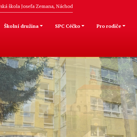
eřská škola Josefa Zemana, Náchod
Školní družina
SPC Céčko
Pro rodiče