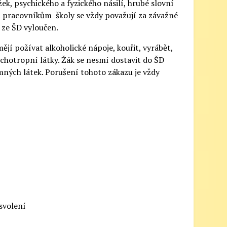
k, psychického a fyzického násilí, hrubé slovní
ůči pracovníkům školy se vždy považují za závažné
 ze ŠD vyloučen.
mějí požívat alkoholické nápoje, kouřit, vyrábět,
chotropní látky. Žák se nesmí dostavit do ŠD
ných látek. Porušení tohoto zákazu je vždy
svolení