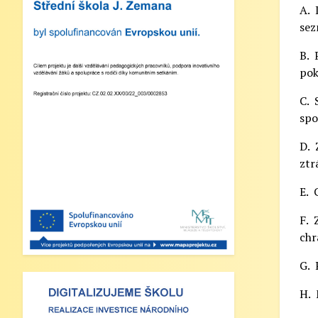
Metují, VI. a VII. třída
A. 
sez
Zveřejněno: 21.5.2025
B. 
Třídní výlet Liberec IV.třída
pok
Zveřejněno: 20.5.2025
C. 
Výlet do ZOO Dvůr Králové n/L
spo
Zveřejněno: 16.5.2025
D. 
plavecká výuka, V., VI. a VII.třída
ztr
E. 
Zveřejněno: 8.4.2025
Třídní schůzky dne 8. 4. 2025 od
F. 
13 - 16 hodin
chr
G. 
H. 