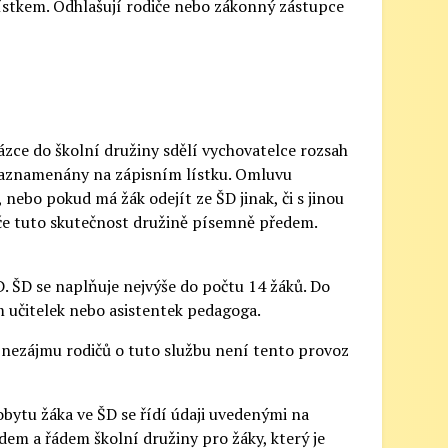
lístkem. Odhlašují rodiče nebo zákonný zástupce
ázce do školní družiny sdělí vychovatelce rozsah
 zaznamenány na zápisním lístku. Omluvu
nebo pokud má žák odejít ze ŠD jinak, či s jinou
diče tuto skutečnost družině písemně předem.
. ŠD se naplňuje nejvýše do počtu 14 žáků. Do
m učitelek nebo asistentek pedagoga.
 nezájmu rodičů o tuto službu není tento provoz
bytu žáka ve ŠD se řídí údaji uvedenými na
dem a řádem školní družiny pro žáky, který je