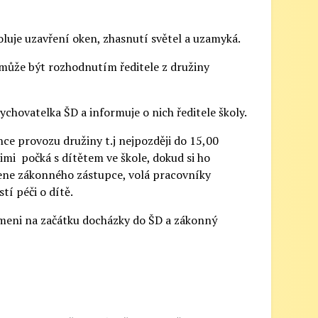
luje uzavření oken, zhasnutí světel a uzamyká.
, může být rozhodnutím ředitele z družiny
chovatelka ŠD a informuje o nich ředitele školy.
ce provozu družiny t.j nejpozději do 15,00
mi počká s dítětem ve škole, dokud si ho
ene zákonného zástupce, volá pracovníky
stí péči o dítě.
ámeni na začátku docházky do ŠD a zákonný