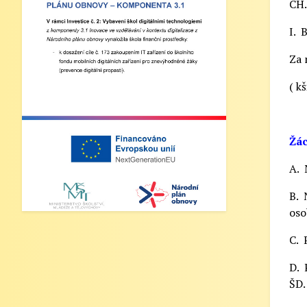
CH.
I. 
Za 
( k
Žác
A. 
B. 
oso
C. 
D. 
ŠD.