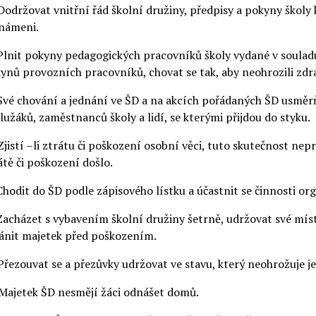
Dodržovat vnitřní řád školní družiny, předpisy a pokyny školy 
námeni.
Plnit pokyny pedagogických pracovníků školy vydané v soulad
ynů provozních pracovníků, chovat se tak, aby neohrozili zdrav
Své chování a jednání ve ŠD a na akcích pořádaných ŠD usměrň
lužáků, zaměstnanců školy a lidí, se kterými přijdou do styku.
Zjistí –li ztrátu či poškození osobní věci, tuto skutečnost nep
átě či poškození došlo.
Chodit do ŠD podle zápisového lístku a účastnit se činnosti o
Zacházet s vybavením školní družiny šetrně, udržovat své místo
ánit majetek před poškozením.
Přezouvat se a přezůvky udržovat ve stavu, který neohrožuje jej
Majetek ŠD nesmějí žáci odnášet domů.