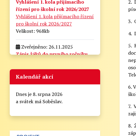
2. 
Vyhlášení 1. kola přijímacího
pís
řízení pro školní rok 2026/2027
Vyhlášení 1. kola přijímacího řízení
3. 
pro školní rok 2026/2027
Velikost: 968kb
4. 
5. 
Zveřejněno: 26.11.2025
doc
Zápis žáků do prvního ročníku
nep
pro školní rok 2026/2027
oso
zapis_do_prvni_tridy.docx
Tel
Velikost: 175kb
Kalendář akcí
6. 
Zveřejněno: 21.8.2025
Dnes je 8. srpna 2026
ško
Zahájení školního roku
a svátek má Soběslav.
2025/2026
7. 
zaj
Informační lístek pro rodiče - Zahájení
školního roku 2025/2026
8. 
záp
Vážení rodiče,