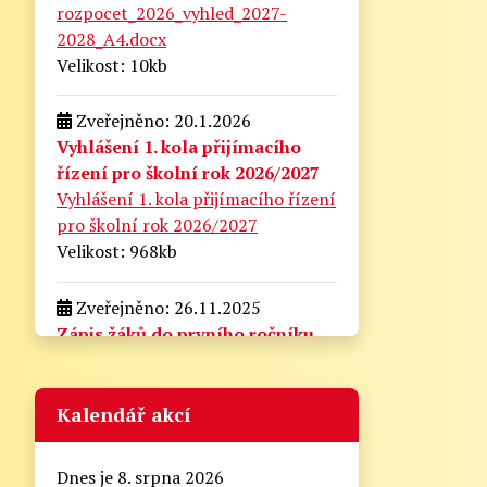
rozpocet_2026_vyhled_2027-
2028_A4.docx
Velikost: 10kb
Zveřejněno: 20.1.2026
Vyhlášení 1. kola přijímacího
řízení pro školní rok 2026/2027
Vyhlášení 1. kola přijímacího řízení
pro školní rok 2026/2027
Velikost: 968kb
Zveřejněno: 26.11.2025
Zápis žáků do prvního ročníku
pro školní rok 2026/2027
zapis_do_prvni_tridy.docx
Velikost: 175kb
Kalendář akcí
Zveřejněno: 21.8.2025
Dnes je 8. srpna 2026