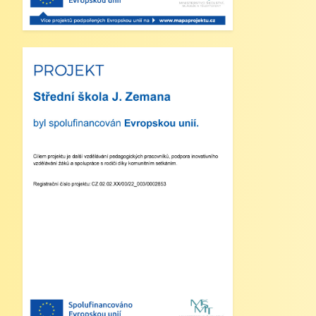
Zveřejněno: 29.5.2025
Branný den v Josefově
Zveřejněno: 23.5.2025
Šípkovaná - Nové Město nad
Metují, VI. a VII. třída
Zveřejněno: 21.5.2025
Třídní výlet Liberec IV.třída
Zveřejněno: 20.5.2025
Výlet do ZOO Dvůr Králové n/L
Zveřejněno: 16.5.2025
plavecká výuka, V., VI. a VII.třída
Zveřejněno: 8.4.2025
Třídní schůzky dne 8. 4. 2025 od