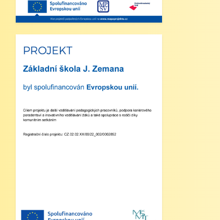
zajištěn dohled nad žáky, kteří půjdou na
oběd nebo jsou přihlášeni do školní
družiny.
4. Školní družina: Provoz školní družiny
bude od 12:30 do 15:30 hodin (pro žáky
se schválenou přihláškou do ŠD).
5. Projekt „Obědy do škol“: Zákonní
zástupci žáků, kteří budou do projektu
zapojeni, předloží škole platné potvrzení
z Úřadu práce o pobírání dávek hmotné
nouze. Tito zákonní zástupci budou dne
2. září 2025 kontaktováni vedením školy
s podrobnějšími informacemi.
V Náchodě dne 20. srpna 2025 Ing. Ivo
Feistauer ředitel školy