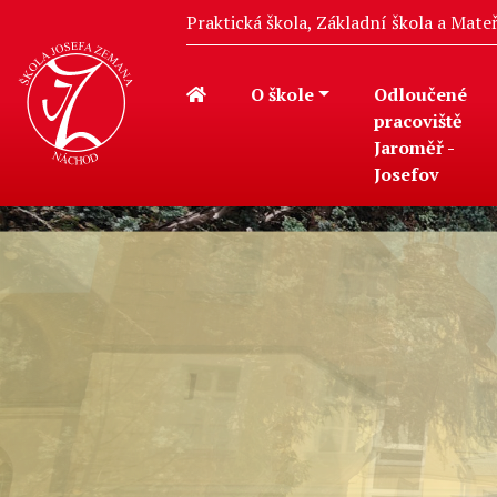
Praktická škola, Základní škola a Mat
O škole
Odloučené
pracoviště
Jaroměř -
Josefov