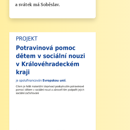
Zahájení školního roku
a svátek má Soběslav.
2025/2026
Informační lístek pro rodiče - Zahájení
školního roku 2025/2026
Vážení rodiče,
zde naleznete nejdůležitější informace k
zahájení školního roku 2025/2026:
1. Zahájení školního roku: Výuka bude
zahájena v pondělí 1. září 2025. Tento
den končí po 1. vyučovací hodině.
Provoz školní družiny nebude zajištěn a
obědy se v tento den neposkytují.
2. Výuka: Od úterý 2. září 2025 bude
probíhat výuka denně od 8:00 do 11:25
hodin.
3. Dohled: Od 11:25 do 12:30 bude