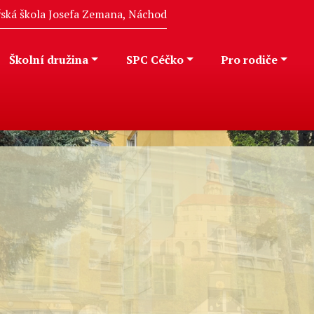
eřská škola Josefa Zemana, Náchod
Školní družina
SPC Céčko
Pro rodiče