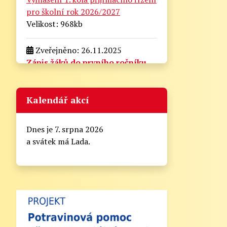
pro školní rok 2026/2027
Velikost: 968kb
Zveřejněno: 26.11.2025
Zápis žáků do prvního ročníku
pro školní rok 2026/2027
zapis_do_prvni_tridy.docx
Velikost: 175kb
Kalendář akcí
Zveřejněno: 21.8.2025
Dnes je 7. srpna 2026
Zahájení školního roku
a svátek má Lada.
2025/2026
Informační lístek pro rodiče - Zahájení
školního roku 2025/2026
Vážení rodiče,
zde naleznete nejdůležitější informace k
zahájení školního roku 2025/2026: