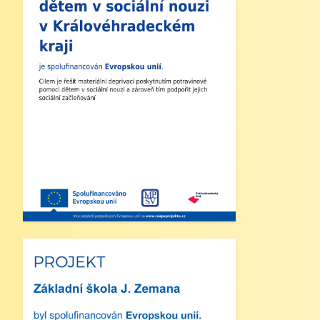
1. Zahájení školního roku: Výuka bude
zahájena v pondělí 1. září 2025. Tento
den končí po 1. vyučovací hodině.
Provoz školní družiny nebude zajištěn a
obědy se v tento den neposkytují.
2. Výuka: Od úterý 2. září 2025 bude
probíhat výuka denně od 8:00 do 11:25
hodin.
3. Dohled: Od 11:25 do 12:30 bude
zajištěn dohled nad žáky, kteří půjdou na
oběd nebo jsou přihlášeni do školní
družiny.
4. Školní družina: Provoz školní družiny
bude od 12:30 do 15:30 hodin (pro žáky
se schválenou přihláškou do ŠD).