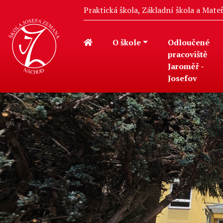
Praktická škola, Základní škola a Mat
O škole
Odloučené
pracoviště
Jaroměř -
Josefov