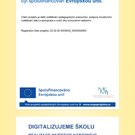
Třídní schůzky dne 8. 4. 2025 od 13 - 16
hodin