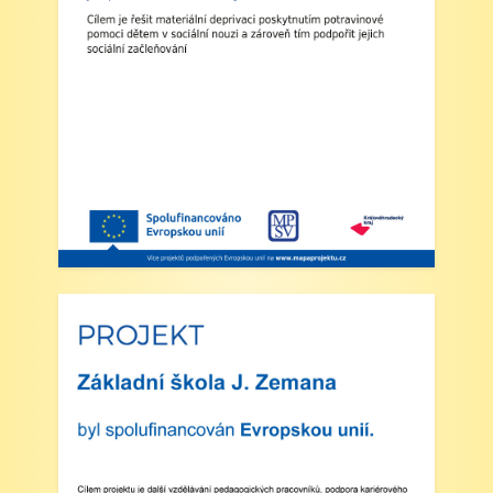
2. Výuka: Od úterý 2. září 2025 bude probíhat
výuka denně od 8:00 do 11:25 hodin.
3. Dohled: Od 11:25 do 12:30 bude zajištěn
dohled nad žáky, kteří půjdou na oběd nebo
jsou přihlášeni do školní družiny.
4. Školní družina: Provoz školní družiny bude
od 12:30 do 15:30 hodin (pro žáky se
schválenou přihláškou do ŠD).
5. Projekt „Obědy do škol“: Zákonní zástupci
žáků, kteří budou do projektu zapojeni,
předloží škole platné potvrzení z Úřadu práce o
pobírání dávek hmotné nouze. Tito zákonní
zástupci budou dne 2. září 2025 kontaktováni
vedením školy s podrobnějšími informacemi.
V Náchodě dne 20. srpna 2025 Ing. Ivo
Feistauer ředitel školy