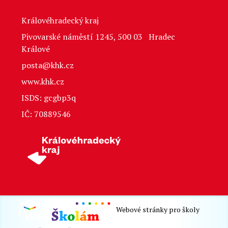
Královéhradecký kraj
Pivovarské náměstí 1245, 500 03 Hradec
Králové
posta@khk.cz
www.khk.cz
ISDS: gcgbp3q
IČ: 70889546
Webové stránky pro školy