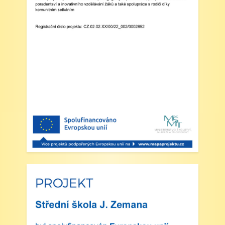
Zveřejněno: 29.5.2025
Branný den v Josefově
Zveřejněno: 23.5.2025
Šípkovaná - Nové Město nad Metují,
VI. a VII. třída
Zveřejněno: 21.5.2025
Třídní výlet Liberec IV.třída
Zveřejněno: 20.5.2025
Výlet do ZOO Dvůr Králové n/L
Zveřejněno: 16.5.2025
plavecká výuka, V., VI. a VII.třída
Zveřejněno: 8.4.2025