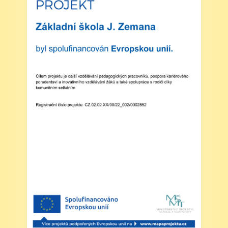
pobírání dávek hmotné nouze. Tito zákonní
zástupci budou dne 2. září 2025 kontaktováni
vedením školy s podrobnějšími informacemi.
V Náchodě dne 20. srpna 2025 Ing. Ivo
Feistauer ředitel školy
Zveřejněno: 29.5.2025
Branný den v Josefově
Zveřejněno: 23.5.2025
Šípkovaná - Nové Město nad Metují,
VI. a VII. třída
Zveřejněno: 21.5.2025
Třídní výlet Liberec IV.třída
Zveřejněno: 20.5.2025