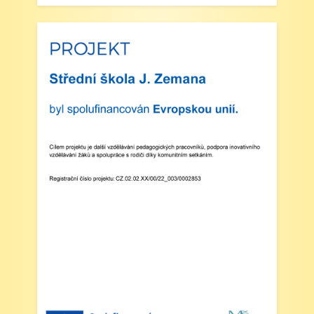
Výlet do ZOO Dvůr Králové n/L
Zveřejněno: 16.5.2025
plavecká výuka, V., VI. a VII.třída
Zveřejněno: 8.4.2025
Třídní schůzky dne 8. 4. 2025 od 13 - 16
hodin