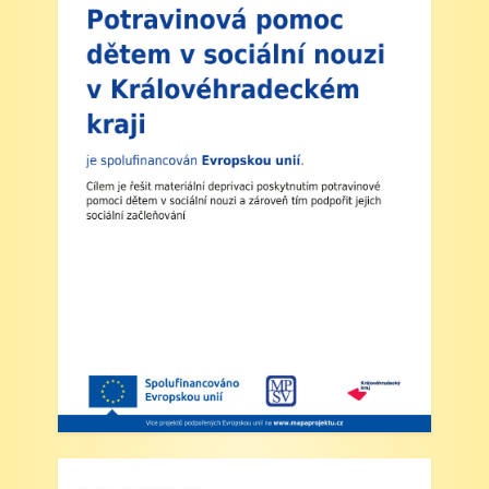
1. Zahájení školního roku: Výuka bude
zahájena v pondělí 1. září 2025. Tento den
končí po 1. vyučovací hodině. Provoz školní
družiny nebude zajištěn a obědy se v tento den
neposkytují.
2. Výuka: Od úterý 2. září 2025 bude probíhat
výuka denně od 8:00 do 11:25 hodin.
3. Dohled: Od 11:25 do 12:30 bude zajištěn
dohled nad žáky, kteří půjdou na oběd nebo
jsou přihlášeni do školní družiny.
4. Školní družina: Provoz školní družiny bude
od 12:30 do 15:30 hodin (pro žáky se
schválenou přihláškou do ŠD).
5. Projekt „Obědy do škol“: Zákonní zástupci
žáků, kteří budou do projektu zapojeni,
předloží škole platné potvrzení z Úřadu práce o