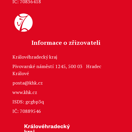
IČ: 70836418
Informace o zřizovateli
Královéhradecký kraj
Pivovarské náměstí 1245, 500 03 Hradec
Králové
posta@khk.cz
www.khk.cz
ISDS: gcgbp3q
IČ: 70889546