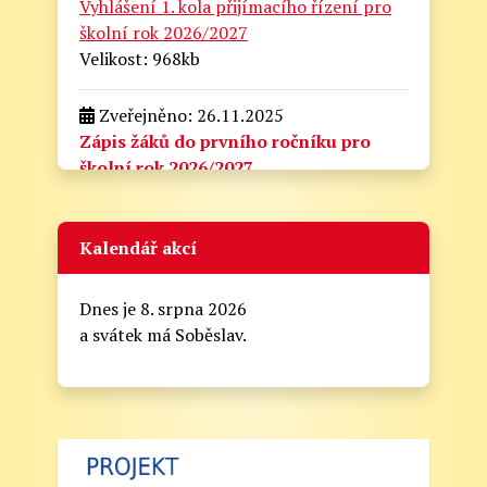
Vyhlášení 1. kola přijímacího řízení pro
školní rok 2026/2027
Velikost: 968kb
Zveřejněno: 26.11.2025
Zápis žáků do prvního ročníku pro
školní rok 2026/2027
zapis_do_prvni_tridy.docx
Velikost: 175kb
Kalendář akcí
Zveřejněno: 21.8.2025
Zahájení školního roku 2025/2026
Dnes je 8. srpna 2026
Informační lístek pro rodiče - Zahájení školního
a svátek má Soběslav.
roku 2025/2026
Vážení rodiče,
zde naleznete nejdůležitější informace k
zahájení školního roku 2025/2026: