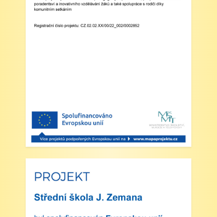
Zveřejněno: 29.5.2025
Branný den v Josefově
Zveřejněno: 23.5.2025
Šípkovaná - Nové Město nad Metují,
VI. a VII. třída
Zveřejněno: 21.5.2025
Třídní výlet Liberec IV.třída
Zveřejněno: 20.5.2025
Výlet do ZOO Dvůr Králové n/L
Zveřejněno: 16.5.2025
plavecká výuka, V., VI. a VII.třída
Zveřejněno: 8.4.2025