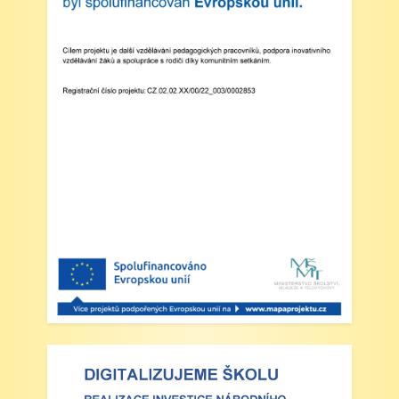
Třídní schůzky dne 8. 4. 2025 od 13 - 16
hodin