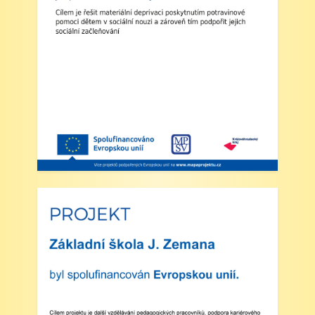
2. Výuka: Od úterý 2. září 2025 bude probíhat
výuka denně od 8:00 do 11:25 hodin.
3. Dohled: Od 11:25 do 12:30 bude zajištěn
dohled nad žáky, kteří půjdou na oběd nebo
jsou přihlášeni do školní družiny.
4. Školní družina: Provoz školní družiny bude
od 12:30 do 15:30 hodin (pro žáky se
schválenou přihláškou do ŠD).
5. Projekt „Obědy do škol“: Zákonní zástupci
žáků, kteří budou do projektu zapojeni,
předloží škole platné potvrzení z Úřadu práce o
pobírání dávek hmotné nouze. Tito zákonní
zástupci budou dne 2. září 2025 kontaktováni
vedením školy s podrobnějšími informacemi.
V Náchodě dne 20. srpna 2025 Ing. Ivo
Feistauer ředitel školy