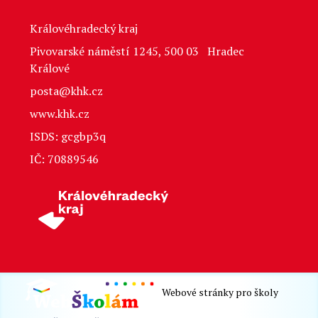
Královéhradecký kraj
Pivovarské náměstí 1245, 500 03 Hradec
Králové
posta@khk.cz
www.khk.cz
ISDS: gcgbp3q
IČ: 70889546
Webové stránky pro školy