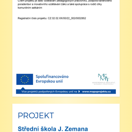
Zveřejněno: 23.5.2025
Šípkovaná - Nové Město nad Metují, VI. a
VII. třída
Zveřejněno: 21.5.2025
Třídní výlet Liberec IV.třída
Zveřejněno: 20.5.2025
Výlet do ZOO Dvůr Králové n/L
Zveřejněno: 16.5.2025
plavecká výuka, V., VI. a VII.třída
Zveřejněno: 8.4.2025
Třídní schůzky dne 8. 4. 2025 od 13 - 16
hodin