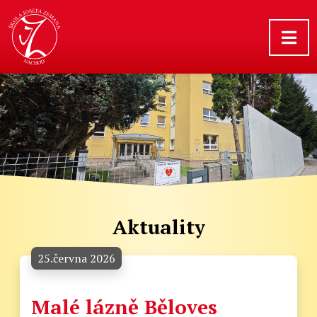
Aktuality
25.června 2026
Malé lázně Běloves