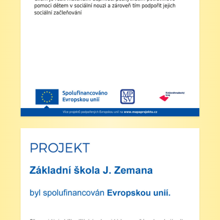
přihlášeni do školní družiny.
4. Školní družina: Provoz školní družiny bude od
12:30 do 15:30 hodin (pro žáky se schválenou
přihláškou do ŠD).
5. Projekt „Obědy do škol“: Zákonní zástupci
žáků, kteří budou do projektu zapojeni, předloží
škole platné potvrzení z Úřadu práce o pobírání
dávek hmotné nouze. Tito zákonní zástupci budou
dne 2. září 2025 kontaktováni vedením školy s
podrobnějšími informacemi.
V Náchodě dne 20. srpna 2025 Ing. Ivo Feistauer
ředitel školy
Zveřejněno: 29.5.2025
Branný den v Josefově