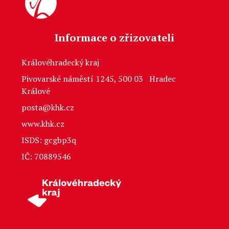
Informace o zřizovateli
Královéhradecký kraj
Pivovarské náměstí 1245, 500 03 Hradec
Králové
posta@khk.cz
www.khk.cz
ISDS: gcgbp3q
IČ: 70889546