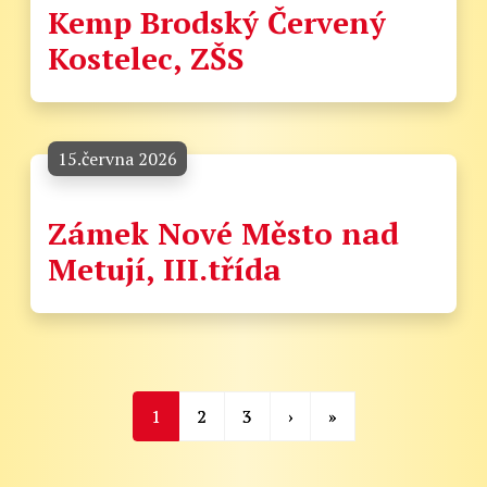
Kemp Brodský Červený
Kostelec, ZŠS
15.června 2026
Zámek Nové Město nad
Metují, III.třída
1
2
3
›
»